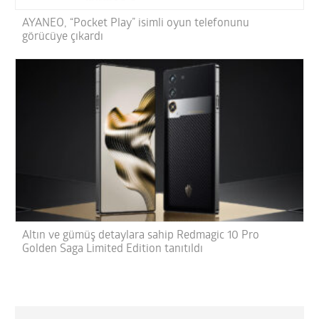
AYANEO, “Pocket Play” isimli oyun telefonunu
görücüye çıkardı
Altın ve gümüş detaylara sahip Redmagic 10 Pro
Golden Saga Limited Edition tanıtıldı