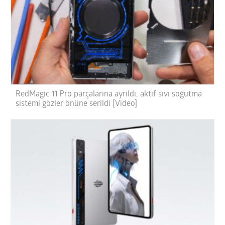
RedMagic 11 Pro parçalarına ayrıldı, aktif sıvı soğutma
sistemi gözler önüne serildi [Video]