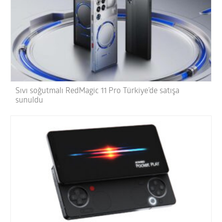
Sıvı soğutmalı RedMagic 11 Pro Türkiye’de satışa
sunuldu