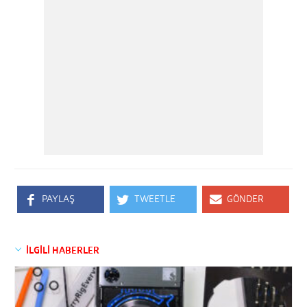
PAYLAŞ
TWEETLE
GÖNDER
İLGİLİ HABERLER