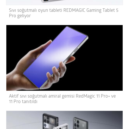
Sıvı soğutmalı oyun tableti REDMAGIC Gaming Tablet 5
Pro geliyor
Aktif sıvı soğutmalı amiral gemisi RedMagic 11 Pro+ ve
11 Pro tanıtıldı