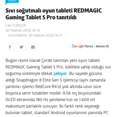
HABER
Sıvı soğutmalı oyun tableti REDMAGIC
Gaming Tablet 5 Pro tanıtıldı
Can TUNÇER
30 Haziran 2026 16:10
- Güncelleme: 30 Haziran 2026 16:11
Bugün resmi olarak Çin’de tanıtılan yeni oyun tableti
REDMAGIC Gaming Tablet 5 Pro, özellikle sahip olduğu sıvı
soğutma sistemiyle dikkat
çekiyor
. Bu sayede gücünü
aldığı Snapdragon 8 Elite Gen 5 işlemciyi (aynı zamanda
yardımcı işlemci RedCore R4’ü) yük altında uzun süre
boyunca serin tutabilen model, 9,06 inç boyutundaki
OLED ekranında 180 Hz yenileme hızı ve 1.600 nit
maksimum parlaklık sunuyor. İki farklı renk seçeneği
bulunan tablet, standart Android oyunlarının yanında PC