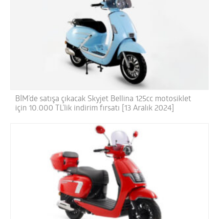
BİM’de satışa çıkacak Skyjet Bellina 125cc motosiklet
için 10.000 TL’lik indirim fırsatı [13 Aralık 2024]