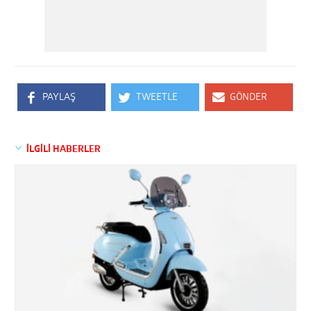
PAYLAŞ
TWEETLE
GÖNDER
İLGİLİ HABERLER