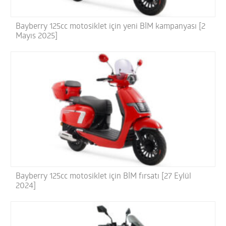
Bayberry 125cc motosiklet için yeni BİM kampanyası [2
Mayıs 2025]
Bayberry 125cc motosiklet için BİM fırsatı [27 Eylül
2024]