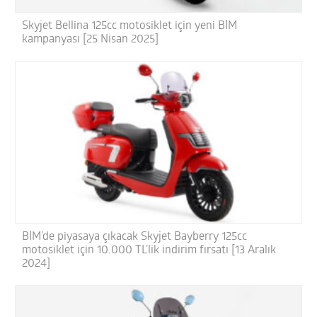
Skyjet Bellina 125cc motosiklet için yeni BİM
kampanyası [25 Nisan 2025]
BİM’de piyasaya çıkacak Skyjet Bayberry 125cc
motosiklet için 10.000 TL’lik indirim fırsatı [13 Aralık
2024]