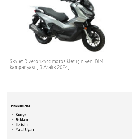
Skyjet Rivero 125cc motosiklet için yeni BİM
kampanyası [13 Aralık 2024]
Hakkımızda
Künye
Reklam
İletişim
Yasal Uyarı