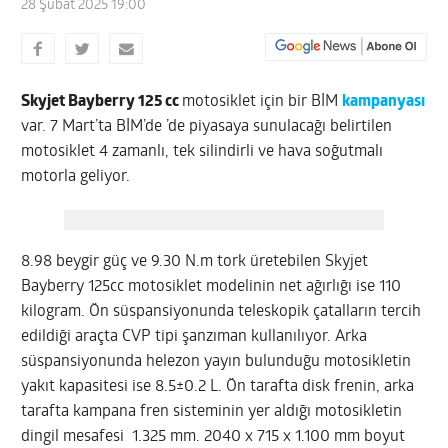
28 Şubat 2025 19:00
Skyjet Bayberry 125 cc
motosiklet için bir BİM
kampanyası
var. 7 Mart’ta BİM’de ’de piyasaya sunulacağı belirtilen
motosiklet 4 zamanlı, tek silindirli ve hava soğutmalı
motorla geliyor.
8.98 beygir güç ve 9.30 N.m tork üretebilen Skyjet
Bayberry 125cc motosiklet modelinin net ağırlığı ise 110
kilogram. Ön süspansiyonunda teleskopik çatalların tercih
edildiği araçta CVP tipi şanzıman kullanılıyor. Arka
süspansiyonunda helezon yayın bulunduğu motosikletin
yakıt kapasitesi ise 8.5±0.2 L. Ön tarafta disk frenin, arka
tarafta kampana fren sisteminin yer aldığı motosikletin
dingil mesafesi 1.325 mm. 2040 x 715 x 1.100 mm boyut