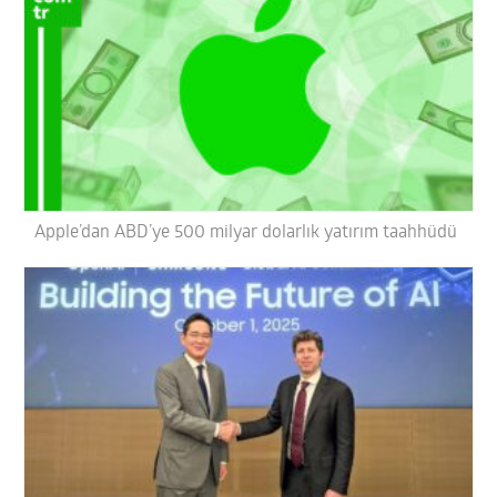
Apple’dan ABD’ye 500 milyar dolarlık yatırım taahhüdü