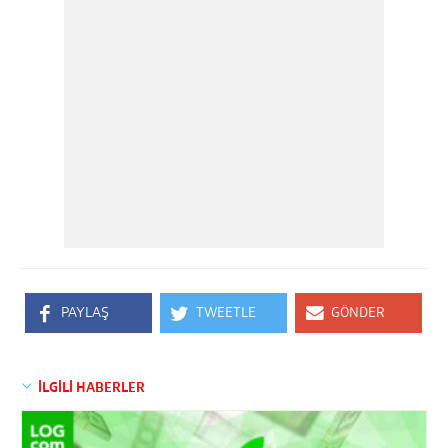
PAYLAŞ
TWEETLE
GÖNDER
İLGİLİ HABERLER