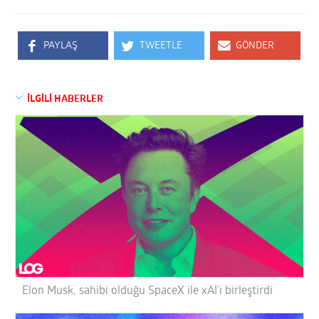
PAYLAŞ
TWEETLE
GÖNDER
İLGİLİ HABERLER
Elon Musk, sahibi olduğu SpaceX ile xAI’ı birleştirdi