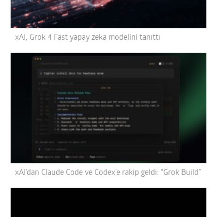
xAI, Grok 4 Fast yapay zeka modelini tanıttı
xAI’dan Claude Code ve Codex’e rakip geldi: “Grok Build”