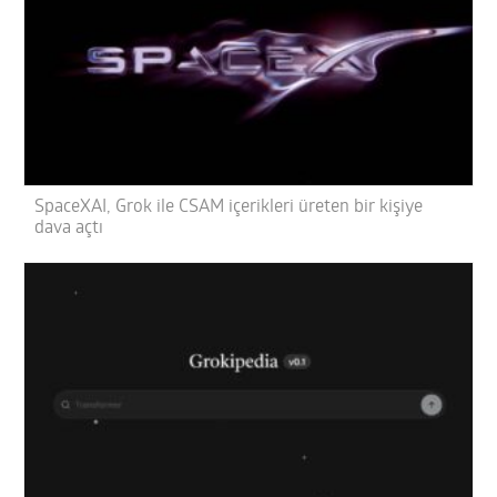
SpaceXAI, Grok ile CSAM içerikleri üreten bir kişiye
dava açtı