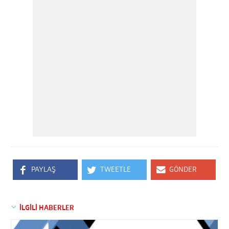
PAYLAŞ
TWEETLE
GÖNDER
İLGİLİ HABERLER