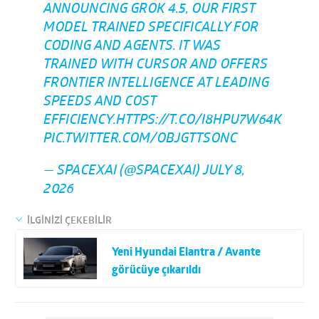
ANNOUNCING GROK 4.5, OUR FIRST
MODEL TRAINED SPECIFICALLY FOR
CODING AND AGENTS. IT WAS
TRAINED WITH CURSOR AND OFFERS
FRONTIER INTELLIGENCE AT LEADING
SPEEDS AND COST
EFFICIENCY.
HTTPS://T.CO/I8HPU7W64K
PIC.TWITTER.COM/OBJGTTSONC
— SPACEXAI (@SPACEXAI)
JULY 8,
2026
İLGİNİZİ ÇEKEBİLİR
Yeni Hyundai Elantra / Avante
görücüye çıkarıldı