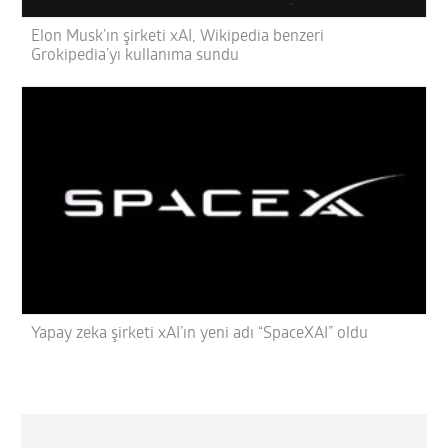
Elon Musk’ın şirketi xAI, Wikipedia benzeri
Grokipedia’yı kullanıma sundu
Yapay zeka şirketi xAI’ın yeni adı “SpaceXAI” oldu