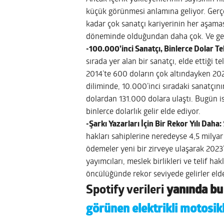
küçük görünmesi anlamına geliyor. Gerçe
kadar çok sanatçı kariyerinin her aşamas
döneminde olduğundan daha çok. Ve ger
-100.000’inci Sanatçı, Binlerce Dolar Teli
sırada yer alan bir sanatçı, elde ettiği t
2014’te 600 doların çok altındayken 20
diliminde, 10.000’inci sıradaki sanatçını
dolardan 131.000 dolara ulaştı. Bugün is
binlerce dolarlık gelir elde ediyor.
-Şarkı Yazarları İçin Bir Rekor Yılı Daha:
hakları sahiplerine neredeyse 4,5 milya
ödemeler yeni bir zirveye ulaşarak 2023’e
yayımcıları, meslek birlikleri ve telif hak
öncülüğünde rekor seviyede gelirler eld
Spotify verileri
yanında bu 
görünen elektrikli motosik