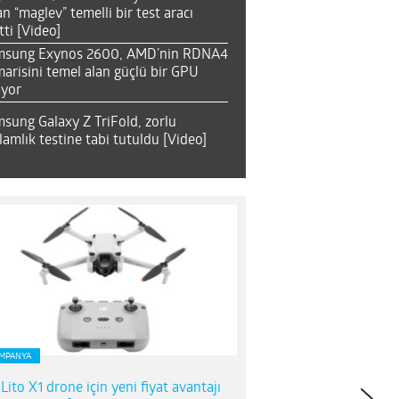
an “maglev” temelli bir test aracı
tti [Video]
msung Exynos 2600, AMD’nin RDNA4
arisini temel alan güçlü bir GPU
ıyor
sung Galaxy Z TriFold, zorlu
lamlık testine tabi tutuldu [Video]
MPANYA
 Lito X1 drone için yeni fiyat avantajı