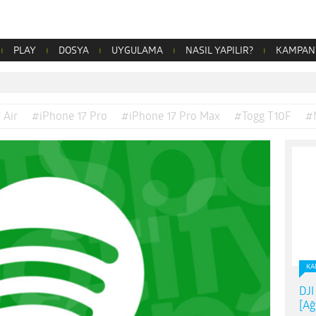
PLAY
DOSYA
UYGULAMA
NASIL YAPILIR?
KAMPAN
 Air
#iPhone 17 Pro
#iPhone 17 Pro Max
#Togg T10F
#
KA
DJI
[Ağ