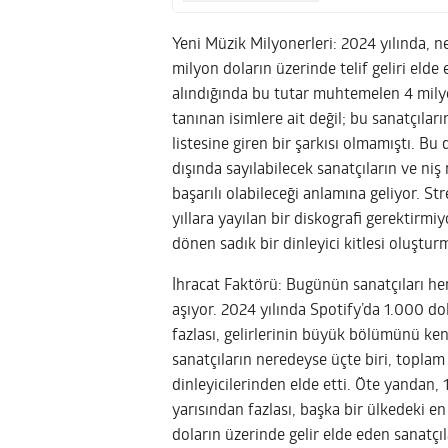
Yeni Müzik Milyonerleri: 2024 yılında, n
milyon doların üzerinde telif geliri elde 
alındığında bu tutar muhtemelen 4 milyo
tanınan isimlere ait değil; bu sanatçılar
listesine giren bir şarkısı olmamıştı. B
dışında sayılabilecek sanatçıların ve ni
başarılı olabileceği anlamına geliyor. St
yıllara yayılan bir diskografi gerektirmi
dönen sadık bir dinleyici kitlesi oluştur
İhracat Faktörü: Bugünün sanatçıları he
aşıyor. 2024 yılında Spotify’da 1.000 dol
fazlası, gelirlerinin büyük bölümünü kend
sanatçıların neredeyse üçte biri, toplam t
dinleyicilerinden elde etti. Öte yandan, 
yarısından fazlası, başka bir ülkedeki en 
doların üzerinde gelir elde eden sanatçıl