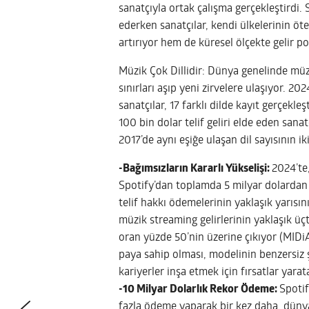
sanatçıyla ortak çalışma gerçekleştirdi. 
ederken sanatçılar, kendi ülkelerinin öt
artırıyor hem de küresel ölçekte gelir p
Müzik Çok Dillidir: Dünya genelinde müz
sınırları aşıp yeni zirvelere ulaşıyor. 2
sanatçılar, 17 farklı dilde kayıt gerçekleş
100 bin dolar telif geliri elde eden sanat
2017’de aynı eşiğe ulaşan dil sayısının ik
-Bağımsızların Kararlı Yükselişi:
2024’te,
Spotify’dan toplamda 5 milyar dolardan fa
telif hakkı ödemelerinin yaklaşık yarısı
müzik streaming gelirlerinin yaklaşık üçt
oran yüzde 50’nin üzerine çıkıyor (MIDiA
paya sahip olması, modelinin benzersiz ş
kariyerler inşa etmek için fırsatlar yarat
-10 Milyar Dolarlık Rekor Ödeme:
Spotif
fazla ödeme yaparak bir kez daha, düny