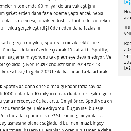
[Ağ
emelerin toplamda 60 milyar dolara yaklaştığını
Hua
 tüm şirketlerden daha fazla ödeme yaptı ancak hepsi
ava
ar dolarlık ödemesi, müzik endüstrisi tarihinde için rekor
JBL
 bir yılda gerçekleştirdiği ödemeden daha fazlasını
yen
 kadar geçen on yılda, Spotify’ın müzik sektörüne
Red
202
 10 milyar doların üzerine çıkarak 10 kat arttı. Spotify,
144
sini sağlama misyonunu takip etmeye devam ediyor. Ve
202
 bir şekilde işliyor. Müzik endüstrisinin 2014’teki 13
[Ağ
küresel kayıtlı gelir 2023’te iki katından fazla artarak
u:
Spotify’da daha önce olmadığı kadar fazla sayıda
llık 1000 dolardan 10 milyon dolara kadar her eşikte gelir
u yana neredeyse üç kat arttı. On yıl önce, Spotify’da en
iraz üzerinde gelir elde ediyordu. Bugün ise, bu eşiği
 Peki buradaki paradoks ne? Streaming, milyonlarca
paylaşmasına olanak sağladı, ki bu inanılmaz bir şey.
ızla artması, başarıya ulaşanların oranının zamanla daha