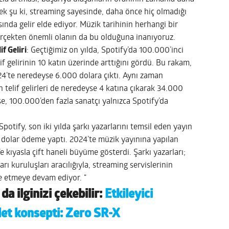
k şu ki, streaming sayesinde, daha önce hiç olmadığı
ında gelir elde ediyor. Müzik tarihinin herhangi bir
çekten önemli olanın da bu olduğuna inanıyoruz.
f Geliri
: Geçtiğimiz on yılda, Spotify’da 100.000’inci
elif gelirinin 10 katın üzerinde arttığını gördü. Bu rakam,
24’te neredeyse 6.000 dolara çıktı. Aynı zaman
n telif gelirleri de neredeyse 4 katına çıkarak 34.000
e, 100.000’den fazla sanatçı yalnızca Spotify’da
Spotify, son iki yılda şarkı yazarlarını temsil eden yayın
r dolar ödeme yaptı. 2024’te müzik yayınına yapılan
 kıyasla çift haneli büyüme gösterdi. Şarkı yazarları;
ları kuruluşları aracılığıyla, streaming servislerinin
e etmeye devam ediyor. “
da ilginizi çekebilir:
Etkileyici
let konsepti: Zero SR-X