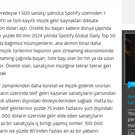
eredeyse 1.500 sanatçı yalnızca Spotify üzerinden 1
etti ve tüm kayıtlı müzik gelir kaynakları dikkate
n doları aştı. Üstelik bu başarı sadece dünya çapında
ın yüzde 80’inin 2024 yılında Spotify Global Daily Top 50
u da bağımsız müzisyenlerin, ana akımın biraz daha
ş müzik türlerinin hepsinin yeni streaming ekonomisinde
reaming çağında başarı, liste başı olan bir hit ya da uzun
yor. Önemli olan, sanatçının müziğine tekrar tekrar geri
mak.
Vİ
r zamankinden daha küresel ve müzik giderek sınırları
arın üzerinde telif geliri kazanan sanatçıların yarısından
Ave
i ülkeleri dışındaki dinleyicilerinden sağladı. Hatta bu
tan
elif gelirlerinin yüzde 75’inden fazlasını yurt dışındaki
You
1.000 doların üzerinde gelir elde eden sanatçıların
per
az bir sanatçıyla iş birliği yapmış isimler. 100.000
mou
arın ise yüzde 80’inden fazlası en az bir yabancı
Çin