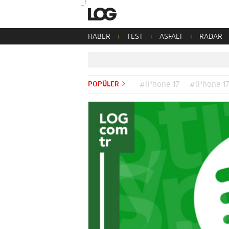
HABER
TEST
ASFALT
RADAR
POPÜLER
#iPhone 17
#iPhone 17