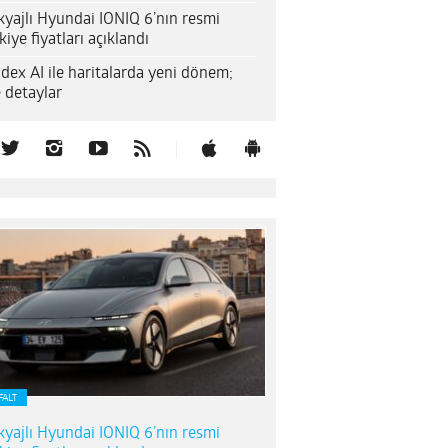
yajlı Hyundai IONIQ 6’nın resmi
kiye fiyatları açıklandı
dex AI ile haritalarda yeni dönem;
e detaylar
FALT
yajlı Hyundai IONIQ 6’nın resmi