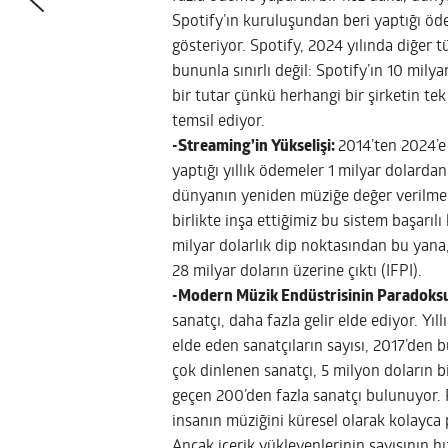
Spotify’ın kuruluşundan beri yaptığı öd
gösteriyor. Spotify, 2024 yılında diğer
bununla sınırlı değil: Spotify’ın 10 mily
bir tutar çünkü herhangi bir şirketin tek
temsil ediyor.
-Streaming’in Yükselişi:
2014’ten 2024’e
yaptığı yıllık ödemeler 1 milyar dolardan
dünyanın yeniden müziğe değer verilme
birlikte inşa ettiğimiz bu sistem başarılı
milyar dolarlık dip noktasından bu yana, 
28 milyar doların üzerine çıktı (IFPI).
-Modern Müzik Endüstrisinin Paradoks
sanatçı, daha fazla gelir elde ediyor. Yı
elde eden sanatçıların sayısı, 2017’den b
çok dinlenen sanatçı, 5 milyon doların b
geçen 200’den fazla sanatçı bulunuyor.
insanın müziğini küresel olarak kolayca 
Ancak içerik yükleyenlerinin sayısının h