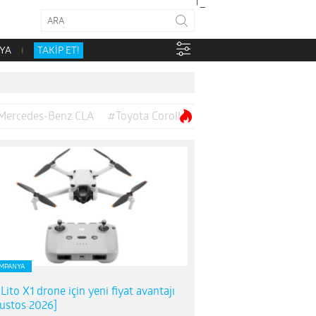
YA
TAKİP ET!
Mercedes-Benz CLA
#Toyota Corolla
MPANYA
 Lito X1 drone için yeni fiyat avantajı
ustos 2026]