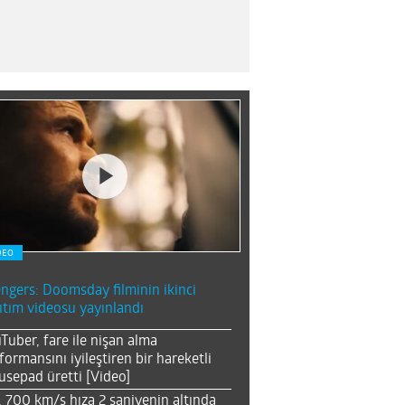
DEO
ngers: Doomsday filminin ikinci
ıtım videosu yayınlandı
Tuber, fare ile nişan alma
formansını iyileştiren bir hareketli
sepad üretti [Video]
, 700 km/s hıza 2 saniyenin altında