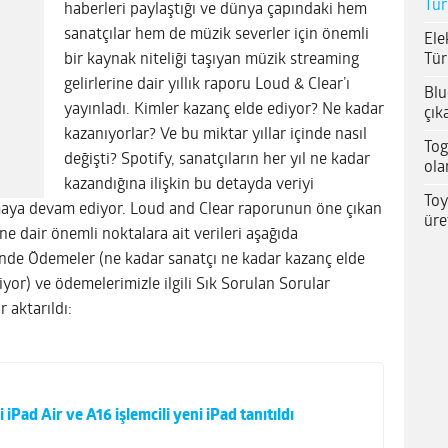
Tür
haberleri paylaştığı ve dünya çapındaki hem
sanatçılar hem de müzik severler için önemli
Ele
Tür
bir kaynak niteliği taşıyan müzik streaming
gelirlerine dair yıllık raporu Loud & Clear’ı
Blu
yayınladı. Kimler kazanç elde ediyor? Ne kadar
çık
kazanıyorlar? Ve bu miktar yıllar içinde nasıl
Tog
değişti? Spotify, sanatçıların her yıl ne kadar
ola
kazandığına ilişkin bu detayda veriyi
Toy
maya devam ediyor. Loud and Clear raporunun öne çıkan
üre
ne dair önemli noktalara ait verileri aşağıda
sinde Ödemeler (ne kadar sanatçı ne kadar kazanç elde
şiyor) ve ödemelerimizle ilgili Sık Sorulan Sorular
r aktarıldı:
 iPad Air ve A16 işlemcili yeni iPad tanıtıldı