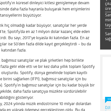
Spotify’ın küresel dinleyici kitlesi genişlemeye devam
çık
üre
esinde daha fazla hayranla buluşarak hem erişimlerini
Sa
otansiyellerini büyütüyor.
mim
taş
ik hiç olmadığı kadar büyüyor, sanatçılar her yerde
024’te, Spotify’da en az 1 milyon dolar kazanç elde eden
Sam
tirdi. Bu sayı, 2017’ye kıyasla iki katından fazla. En az
sağ
çılar ise 50’den fazla dilde kayıt gerçekleştirdi – bu da
i katından fazla.
 bağımsız sanatçılar ve plak şirketleri hep birlikte
zla gelir elde etti ve bir kez daha yıllık toplam Spotify
nı oluşturdu. Spotify, dünya genelinde toplam kayıtlı
e birini sağlarken (IFPI), bağımsız sanatçılar için bu
). Spotify’ın bağımsız sanatçılar için bu kadar büyük bir
ekilde, daha fazla sanatçıya müzikte sürdürülebilir
abildiğini gösteriyor.
KA
y, 2024 yılında müzik endüstrisine 10 milyar dolardan
DJI
ada en yüksek ödemeyi gerçekleştiren oldu. Bu da