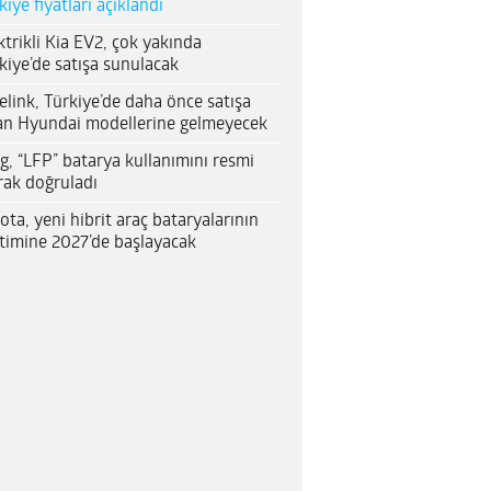
kiye fiyatları açıklandı
ktrikli Kia EV2, çok yakında
kiye’de satışa sunulacak
elink, Türkiye’de daha önce satışa
an Hyundai modellerine gelmeyecek
g, “LFP” batarya kullanımını resmi
rak doğruladı
ota, yeni hibrit araç bataryalarının
timine 2027’de başlayacak