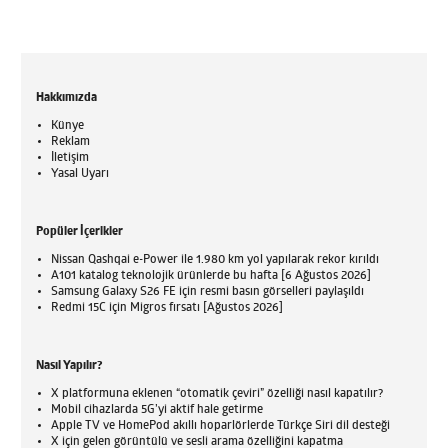
Hakkımızda
Künye
Reklam
İletişim
Yasal Uyarı
Popüler İçerikler
Nissan Qashqai e-Power ile 1.980 km yol yapılarak rekor kırıldı
A101 katalog teknolojik ürünlerde bu hafta [6 Ağustos 2026]
Samsung Galaxy S26 FE için resmi basın görselleri paylaşıldı
Redmi 15C için Migros fırsatı [Ağustos 2026]
Nasıl Yapılır?
X platformuna eklenen “otomatik çeviri” özelliği nasıl kapatılır?
Mobil cihazlarda 5G’yi aktif hale getirme
Apple TV ve HomePod akıllı hoparlörlerde Türkçe Siri dil desteği
X için gelen görüntülü ve sesli arama özelliğini kapatma