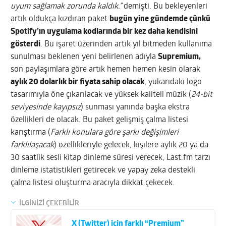
uyum sağlamak zorunda kaldık.”
demişti. Bu bekleyenleri
artık oldukça kızdıran paket
bugün yine gündemde çünkü
Spotify’ın uygulama kodlarında bir kez daha kendisini
gösterdi
. Bu işaret üzerinden artık yıl bitmeden kullanıma
sunulması beklenen yeni belirlenen adıyla
Supremium,
son paylaşımlara göre artık hemen hemen kesin olarak
aylık 20 dolarlık bir fiyata sahip olacak
, yukarıdaki logo
tasarımıyla öne çıkarılacak ve yüksek kaliteli müzik (
24-bit
seviyesinde kayıpsız
) sunması yanında başka ekstra
özellikleri de olacak. Bu paket gelişmiş çalma listesi
karıştırma (
Farklı konulara göre şarkı değişimleri
farklılaşacak
) özellikleriyle gelecek, kişilere aylık 20 ya da
30 saatlik sesli kitap dinleme süresi verecek, Last.fm tarzı
dinleme istatistikleri getirecek ve yapay zeka destekli
çalma listesi oluşturma aracıyla dikkat çekecek.
İLGİNİZİ ÇEKEBİLİR
X (Twitter) için farklı “Premium”