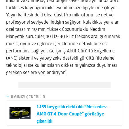
imkanı ve OmniPlay teknolojisi sayesinde aynı anda dört
farklı ses kaynağını miksleyebilme özelliğiyle öne çıkıyor.
Yayın kalitesindeki ClearCast Pro mikrofonu ise net ve
profesyonel seviyede iletişim sağlıyor. Kulaklıkta yer alan
özel tasarım 40 mm Yüksek Çözünürlüklü Neodim
Manyetik sürücüler, 10 Hz–40 kHz frekans aralığı sunarak
müzik, oyun ve eğlence içeriklerinde detaylı bir ses
performansı sağlıyor. Gelişmiş Aktif Gürültü Engelleme
(ANC) sistemi ve yapay zeka destekli gürültü filtreleme
teknolojisi ise kullanıcıların dikkatini yalnızca duyulması
gereken seslere yönlendiriyor.”
İLGİNİZİ ÇEKEBİLİR
1.153 beygirlik elektrikli “Mercedes-
AMG GT 4-Door Coupé” görücüye
çıkarıldı