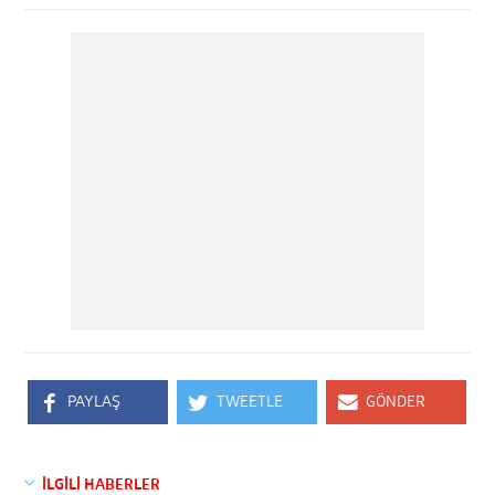
PAYLAŞ
TWEETLE
GÖNDER
İLGİLİ HABERLER