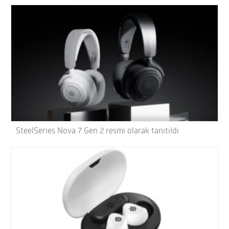
SteelSeries Nova 7 Gen 2 resmi olarak tanıtıldı