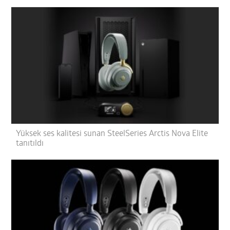
Yüksek ses kalitesi sunan SteelSeries Arctis Nova Elite
tanıtıldı