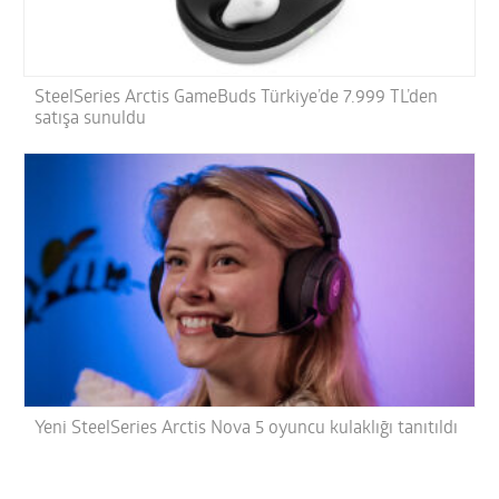
SteelSeries Arctis GameBuds Türkiye’de 7.999 TL’den
satışa sunuldu
Yeni SteelSeries Arctis Nova 5 oyuncu kulaklığı tanıtıldı