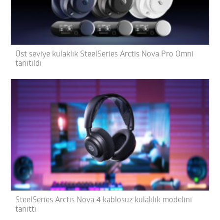
Üst seviye kulaklık SteelSeries Arctis Nova Pro Omni
tanıtıldı
SteelSeries Arctis Nova 4 kablosuz kulaklık modelini
tanıttı