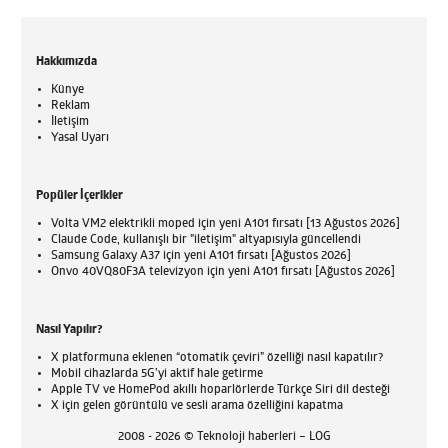
Hakkımızda
Künye
Reklam
İletişim
Yasal Uyarı
Popüler İçerikler
Volta VM2 elektrikli moped için yeni A101 fırsatı [13 Ağustos 2026]
Claude Code, kullanışlı bir "iletişim" altyapısıyla güncellendi
Samsung Galaxy A37 için yeni A101 fırsatı [Ağustos 2026]
Onvo 40VQ80F3A televizyon için yeni A101 fırsatı [Ağustos 2026]
Nasıl Yapılır?
X platformuna eklenen “otomatik çeviri” özelliği nasıl kapatılır?
Mobil cihazlarda 5G’yi aktif hale getirme
Apple TV ve HomePod akıllı hoparlörlerde Türkçe Siri dil desteği
X için gelen görüntülü ve sesli arama özelliğini kapatma
2008 - 2026 © Teknoloji haberleri – LOG