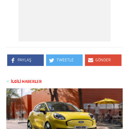
PAYLAŞ
TWEETLE
GÖNDER
İLGİLİ HABERLER