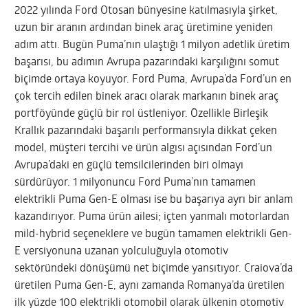
2022 yılında Ford Otosan bünyesine katılmasıyla şirket,
uzun bir aranın ardından binek araç üretimine yeniden
adım attı. Bugün Puma’nın ulaştığı 1 milyon adetlik üretim
başarısı, bu adımın Avrupa pazarındaki karşılığını somut
biçimde ortaya koyuyor. Ford Puma, Avrupa’da Ford’un en
çok tercih edilen binek aracı olarak markanın binek araç
portföyünde güçlü bir rol üstleniyor. Özellikle Birleşik
Krallık pazarındaki başarılı performansıyla dikkat çeken
model, müşteri tercihi ve ürün algısı açısından Ford’un
Avrupa’daki en güçlü temsilcilerinden biri olmayı
sürdürüyor. 1 milyonuncu Ford Puma’nın tamamen
elektrikli Puma Gen-E olması ise bu başarıya ayrı bir anlam
kazandırıyor. Puma ürün ailesi; içten yanmalı motorlardan
mild-hybrid seçeneklere ve bugün tamamen elektrikli Gen-
E versiyonuna uzanan yolculuğuyla otomotiv
sektöründeki dönüşümü net biçimde yansıtıyor. Craiova’da
üretilen Puma Gen-E, aynı zamanda Romanya’da üretilen
ilk yüzde 100 elektrikli otomobil olarak ülkenin otomotiv