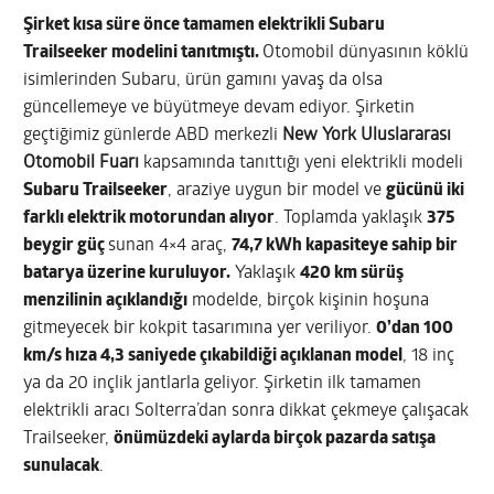
Şirket kısa süre önce tamamen elektrikli Subaru
Trailseeker modelini tanıtmıştı.
Otomobil dünyasının köklü
isimlerinden Subaru, ürün gamını yavaş da olsa
güncellemeye ve büyütmeye devam ediyor. Şirketin
geçtiğimiz günlerde ABD merkezli
New York Uluslararası
Otomobil Fuarı
kapsamında tanıttığı yeni elektrikli modeli
Subaru Trailseeker
, araziye uygun bir model ve
gücünü iki
farklı elektrik motorundan alıyor
. Toplamda yaklaşık
375
beygir güç
sunan 4×4 araç,
74,7 kWh kapasiteye sahip bir
batarya üzerine kuruluyor.
Yaklaşık
420 km sürüş
menzilinin açıklandığı
modelde, birçok kişinin hoşuna
gitmeyecek bir kokpit tasarımına yer veriliyor.
0’dan 100
km/s hıza 4,3 saniyede çıkabildiği açıklanan model
, 18 inç
ya da 20 inçlik jantlarla geliyor. Şirketin ilk tamamen
elektrikli aracı Solterra’dan sonra dikkat çekmeye çalışacak
Trailseeker,
önümüzdeki aylarda birçok pazarda satışa
sunulacak
.