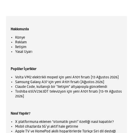
Hakkımızda
Künye
Reklam
İletişim
Yasal Uyarı
Popüler İçerikler
Volta VM2 elektrikli moped için yeni A101 fırsatı [13 Ağustos 2026]
Samsung Galaxy A37 için yeni A101 fırsatı [Ağustos 2026]
Claude Code, kullanışlı bir "iletişim" altyapısıyla güncellendi
Toshiba 65UV2363DT televizyon için yeni A101 fırsatı [13-19 Ağustos
2026]
Nasıl Yapılır?
X platformuna eklenen “otomatik çeviri” özelliği nasıl kapatılır?
Mobil cihazlarda 5G’yi aktif hale getirme
Apple TV ve HomePod akıllı hoparlörlerde Türkçe Siri dil desteği