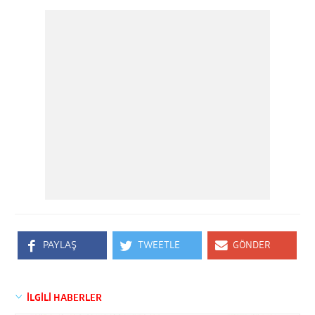
PAYLAŞ
TWEETLE
GÖNDER
İLGİLİ HABERLER