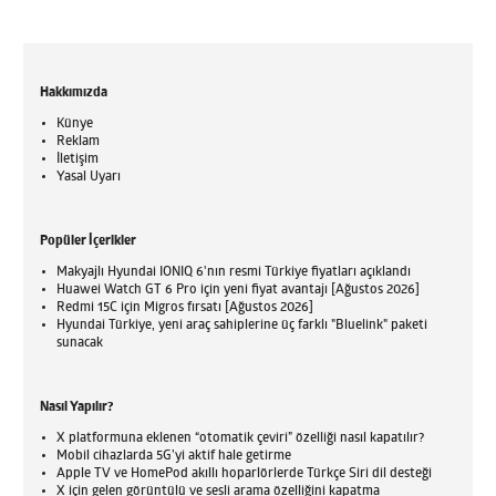
Hakkımızda
Künye
Reklam
İletişim
Yasal Uyarı
Popüler İçerikler
Makyajlı Hyundai IONIQ 6'nın resmi Türkiye fiyatları açıklandı
Huawei Watch GT 6 Pro için yeni fiyat avantajı [Ağustos 2026]
Redmi 15C için Migros fırsatı [Ağustos 2026]
Hyundai Türkiye, yeni araç sahiplerine üç farklı "Bluelink" paketi
sunacak
Nasıl Yapılır?
X platformuna eklenen “otomatik çeviri” özelliği nasıl kapatılır?
Mobil cihazlarda 5G’yi aktif hale getirme
Apple TV ve HomePod akıllı hoparlörlerde Türkçe Siri dil desteği
X için gelen görüntülü ve sesli arama özelliğini kapatma