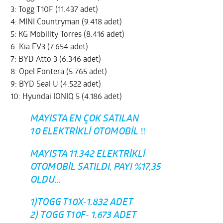
3: Togg T10F (11.437 adet)
4: MINI Countryman (9.418 adet)
5: KG Mobility Torres (8.416 adet)
6: Kia EV3 (7.654 adet)
7: BYD Atto 3 (6.346 adet)
8: Opel Fontera (5.765 adet)
9: BYD Seal U (4.522 adet)
10: Hyundai IONIQ 5 (4.186 adet)
MAYISTA EN ÇOK SATILAN
10 ELEKTRIKLI OTOMOBIL ‼️
MAYISTA 11.342 ELEKTRIKLI
OTOMOBIL SATILDI, PAYI %17,35
OLDU…
1)TOGG T10X-1.832 ADET
2) TOGG T10F- 1.673 ADET