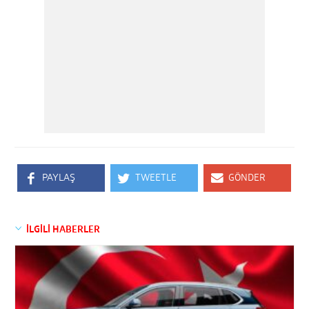
PAYLAŞ
TWEETLE
GÖNDER
İLGİLİ HABERLER