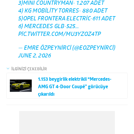
3)MINI COUNTRYMAN- 1.207 ADET
4) KG MOBILITY TORRES- 880 ADET
5)OPEL FRONTERA ELECTRIC-611 ADET
6) MERCEDES GLB-525…
PIC.TWITTER.COM/MU3YZOZ4TP
— EMRE ÖZPEYNIRCI (@EOZPEYNIRCI)
JUNE 2, 2026
İLGİNİZİ ÇEKEBİLİR
1.153 beygirlik elektrikli “Mercedes-
AMG GT 4-Door Coupé” görücüye
çıkarıldı