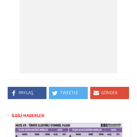
PAYLAŞ
TWEETLE
GÖNDER
İLGİLİ HABERLER