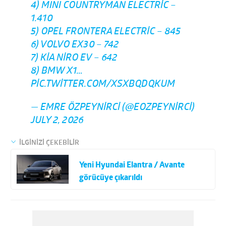
4) MINI COUNTRYMAN ELECTRIC –
1.410
5) OPEL FRONTERA ELECTRIC – 845
6) VOLVO EX30 – 742
7) KIA NIRO EV – 642
8) BMW X1…
PIC.TWITTER.COM/XSXBQDQKUM
— EMRE ÖZPEYNIRCI (@EOZPEYNIRCI)
JULY 2, 2026
İLGİNİZİ ÇEKEBİLİR
Yeni Hyundai Elantra / Avante
görücüye çıkarıldı