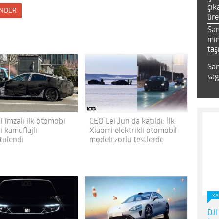
çık
NDER
üre
Sa
mim
taş
Sam
sağ
 imzalı ilk otomobil
CEO Lei Jun da katıldı: İlk
i kamuflajlı
Xiaomi elektrikli otomobil
tülendi
modeli zorlu testlerde
KA
DJI