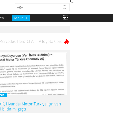
YA
TAKİP ET!
Mercedes-Benz CLA
#Toyota Corolla
FALT
K, Hyundai Motor Türkiye için veri
al bildirimi geçti