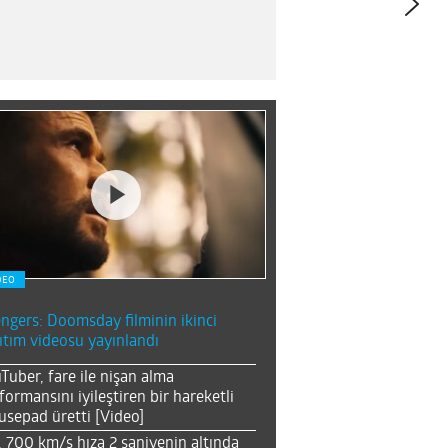
DEO
ngers: Doomsday filminin ikinci
ıtım videosu yayınlandı
Tuber, fare ile nişan alma
formansını iyileştiren bir hareketli
sepad üretti [Video]
, 700 km/s hıza 2 saniyenin altında