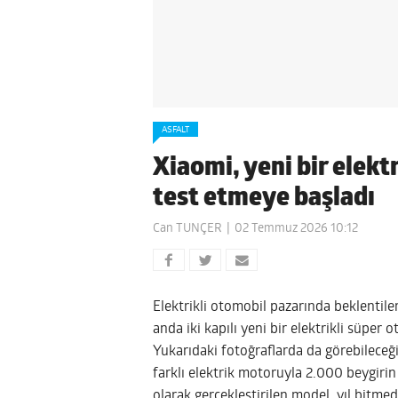
ASFALT
Xiaomi, yeni bir elekt
test etmeye başladı
Can TUNÇER
02 Temmuz 2026 10:12
Elektrikli otomobil pazarında beklentile
anda iki kapılı yeni bir elektrikli süper
Yukarıdaki fotoğraflarda da görebileceği
farklı elektrik motoruyla 2.000 beygirin ü
olarak gerçekleştirilen model, yıl bitmed