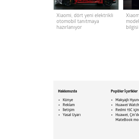
Xiaomi, dört yeni elektrikli
Xiaomi
otomobil tanıtmaya
modeli
hazırlanıyor
bilgisi
Hakkımızda
Popüler İçerikler
Künye
Makyajlı Hyund
Reklam
Huawei Watch G
İletişim
Redmi 15C için
Yasal Uyarı
Huawei, Çin'de
MateBook mode