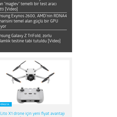
an “maglev” temelli bir test aracı
tti [Video]
msung Exynos 2600, AMD’nin RDNA4
arisini temel alan güçlü bir GPU
ıyor
sung Galaxy Z TriFold, zorlu
lamlık testine tabi tutuldu [Video]
MPANYA
 Lito X1 drone için yeni fiyat avantajı