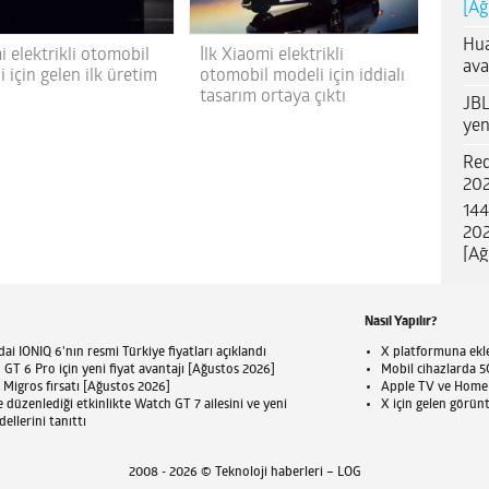
[Ağ
Hua
 elektrikli otomobil
İlk Xiaomi elektrikli
ava
 için gelen ilk üretim
otomobil modeli için iddialı
tasarım ortaya çıktı
JBL
yen
Red
202
144
202
[Ağ
Nasıl Yapılır?
ai IONIQ 6'nın resmi Türkiye fiyatları açıklandı
X platformuna eklen
T 6 Pro için yeni fiyat avantajı [Ağustos 2026]
Mobil cihazlarda 5G
 Migros fırsatı [Ağustos 2026]
Apple TV ve HomePo
 düzenlediği etkinlikte Watch GT 7 ailesini ve yeni
X için gelen görün
llerini tanıttı
2008 - 2026 © Teknoloji haberleri – LOG