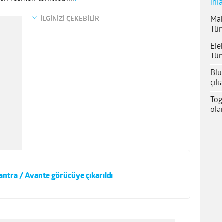
ihl
İLGİNİZİ ÇEKEBİLİR
Mak
Tür
Ele
Tür
Blu
çık
Tog
ola
antra / Avante görücüye çıkarıldı