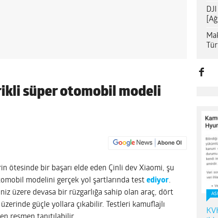
DJI
[Ağ
Mak
Tür
rikli süper otomobil modeli
rin ötesinde bir başarı elde eden Çinli dev Xiaomi, şu
 otomobil modelini gerçek yol şartlarında test
ediyor
.
niz üzere devasa bir rüzgarlığa sahip olan araç, dört
AS
zerinde güçle yollara çıkabilir. Testleri kamuflajlı
KVK
en resmen tanıtılabilir
.