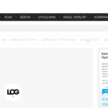
PLAY
DOSYA
UYGULAMA
NASIL YAPILIR?
KAMPAN
 Air
#iPhone 17 Pro
#iPhone 17 Pro Max
#Togg T10F
#
AS
KVK
ihl