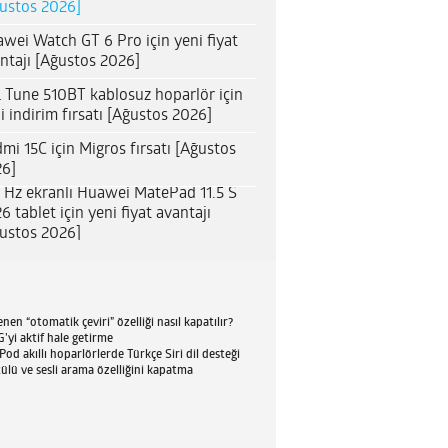
ustos 2026]
wei Watch GT 6 Pro için yeni fiyat
ntajı [Ağustos 2026]
 Tune 510BT kablosuz hoparlör için
i indirim fırsatı [Ağustos 2026]
mi 15C için Migros fırsatı [Ağustos
6]
 Hz ekranlı Huawei MatePad 11.5 S
6 tablet için yeni fiyat avantajı
ustos 2026]
en “otomatik çeviri” özelliği nasıl kapatılır?
’yi aktif hale getirme
d akıllı hoparlörlerde Türkçe Siri dil desteği
tülü ve sesli arama özelliğini kapatma