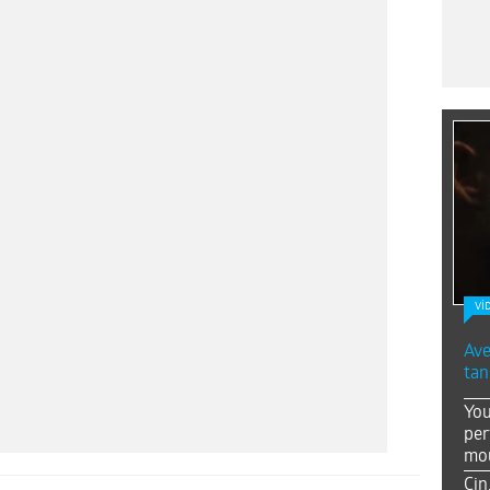
Vİ
Ave
tan
You
per
mou
Çin