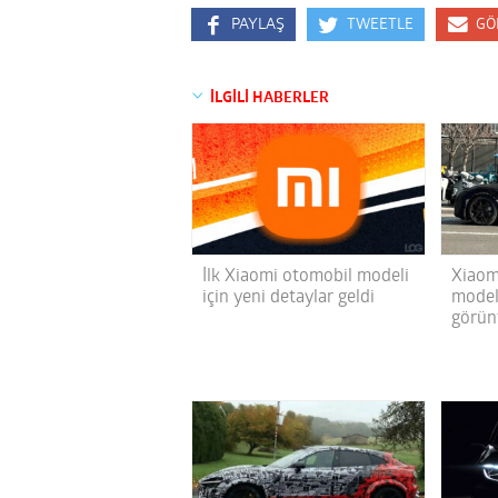
PAYLAŞ
TWEETLE
GÖ
İLGİLİ HABERLER
İlk Xiaomi otomobil modeli
Xiaomi
için yeni detaylar geldi
model
görün