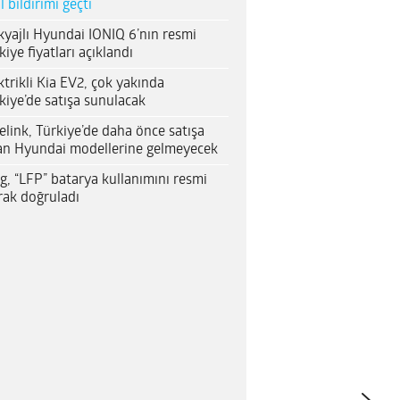
al bildirimi geçti
yajlı Hyundai IONIQ 6’nın resmi
kiye fiyatları açıklandı
ktrikli Kia EV2, çok yakında
kiye’de satışa sunulacak
elink, Türkiye’de daha önce satışa
an Hyundai modellerine gelmeyecek
g, “LFP” batarya kullanımını resmi
rak doğruladı