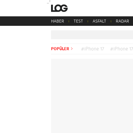
HABER
TEST
ASFALT
RADAR
POPÜLER
#iPhone 17
#iPhone 17