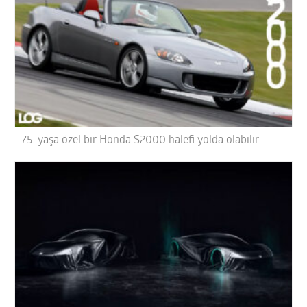
75. yaşa özel bir Honda S2000 halefi yolda olabilir