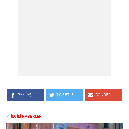
PAYLAŞ
TWEETLE
GÖNDER
İLGİLİ HABERLER