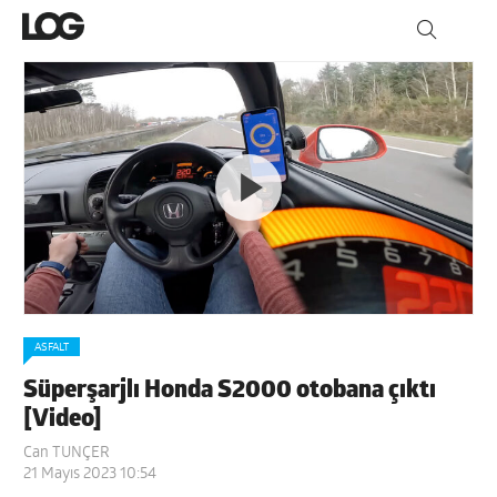
ASFALT
Süperşarjlı Honda S2000 otobana çıktı
[Video]
Can TUNÇER
21 Mayıs 2023 10:54