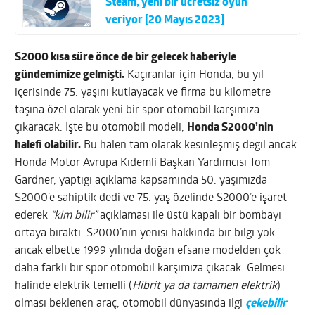
Steam, yeni bir ücretsiz oyun
veriyor [20 Mayıs 2023]
S2000 kısa süre önce de bir gelecek haberiyle
gündemimize gelmişti.
Kaçıranlar için Honda, bu yıl
içerisinde 75. yaşını kutlayacak ve firma bu kilometre
taşına özel olarak yeni bir spor otomobil karşımıza
çıkaracak. İşte bu otomobil modeli,
Honda S2000’nin
halefi olabilir.
Bu halen tam olarak kesinleşmiş değil ancak
Honda Motor Avrupa Kıdemli Başkan Yardımcısı Tom
Gardner, yaptığı açıklama kapsamında 50. yaşımızda
S2000’e sahiptik dedi ve 75. yaş özelinde S2000’e işaret
ederek
“kim bilir”
açıklaması ile üstü kapalı bir bombayı
ortaya bıraktı. S2000’nin yenisi hakkında bir bilgi yok
ancak elbette 1999 yılında doğan efsane modelden çok
daha farklı bir spor otomobil karşımıza çıkacak. Gelmesi
halinde elektrik temelli (
Hibrit ya da tamamen elektrik
)
olması beklenen araç, otomobil dünyasında ilgi
çekebilir