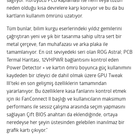
sağlıyor. Koruyucu PCB kaplaması ise nem veya tozun
neden olduğu kısa devrelere karşı koruyor ve bu da bu
kartların kullanım ömrünü uzatıyor.
Tüm bunlar, bilim kurgu eserlerindeki yıldız gemilerini
çağrıştıran yeni ve şık bir tasarıma sahip ultra sert bir
metal çerçeve, fan muhafazası ve arka plaka ile
tamamlanıyor. En üst seviyedeki seri olan ROG Astral; PCB
Termal Haritası, 12VHPWR bağlantısını kontrol eden
Power Detector + ve kartın ömrü boyunca güç kullanımını
kaydeden bir izleyici de dahil olmak üzere GPU Tweak
III’teki en son gelişmiş özelliklerin tamamından
yararlanıyor. Bu özelliklere kasa fanlarını kontrol etmek
için iki FanConnect II başlığı ve kullanıcıların maksimum
performans ile sessiz çalışma arasında seçim yapmasını
sağlayan Çift BIOS anahtarı da eklendiğinde, ortaya
neredeyse her şeyin üstesinden gelebilen inanılmaz bir
grafik kartı çıkıyor.”