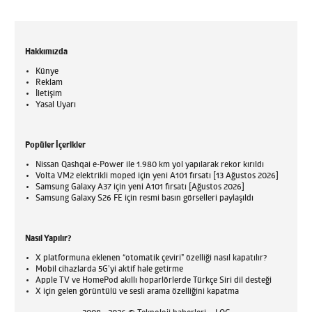
Hakkımızda
Künye
Reklam
İletişim
Yasal Uyarı
Popüler İçerikler
Nissan Qashqai e-Power ile 1.980 km yol yapılarak rekor kırıldı
Volta VM2 elektrikli moped için yeni A101 fırsatı [13 Ağustos 2026]
Samsung Galaxy A37 için yeni A101 fırsatı [Ağustos 2026]
Samsung Galaxy S26 FE için resmi basın görselleri paylaşıldı
Nasıl Yapılır?
X platformuna eklenen “otomatik çeviri” özelliği nasıl kapatılır?
Mobil cihazlarda 5G’yi aktif hale getirme
Apple TV ve HomePod akıllı hoparlörlerde Türkçe Siri dil desteği
X için gelen görüntülü ve sesli arama özelliğini kapatma