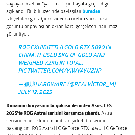
sağlayan özel bir “yatırımcı” için hayata geçirildiği
açıklandı. Bilibili üzerinde paylaşılan
buradan
izleyebileceğiniz Çince videoda üretim sürecine ait
görüntüler paylaşılan ekran kartı gerçekten inanılmaz
görünüyor.
ROG EXHIBITED A GOLD RTX 5090 IN
CHINA. IT USED 5KG OF GOLD AND
WEIGHED 7.2KG IN TOTAL.
PIC.TWITTER.COM/YIWYAYUZNP
— 孤城HARDWARE (@REALVICTOR_M)
JULY 12, 2025
Donanım dünyasının büyük isimlerinden Asus, CES
2025’te ROG Astral serisini karşımıza çıkardı.
Astral
serisini en üste konumlandıran şirket, bu serinin
başlangıcını ROG Astral LC GeForce RTX 5090, LC GeForce