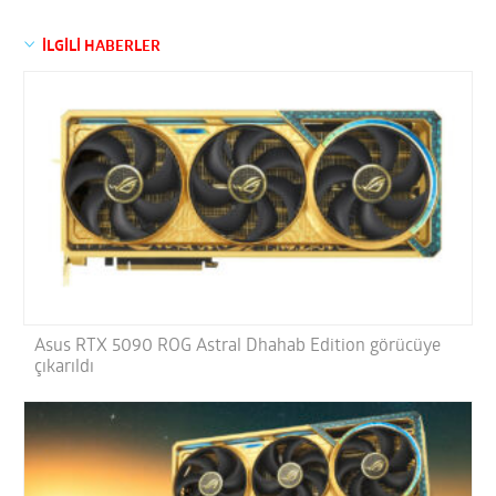
İLGİLİ HABERLER
Asus RTX 5090 ROG Astral Dhahab Edition görücüye
çıkarıldı