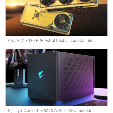
Asus RTX 5080 ROG Astral Dhahab Core tanıtıldı
Gigabyte Aorus RTX 5090 AI Box eGPU tanıtıldı