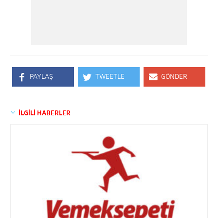
PAYLAŞ
TWEETLE
GÖNDER
İLGİLİ HABERLER