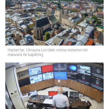
Hacker’lar, Ukrayna Lviv’deki ısıtma sistemini bir
malware ile kapatmış