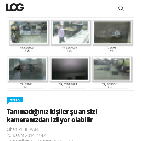
HABER
Tanımadığınız kişiler şu an sizi
kameranızdan izliyor olabilir
Cihan PEHLİVAN
20 Kasım 2014 22:42