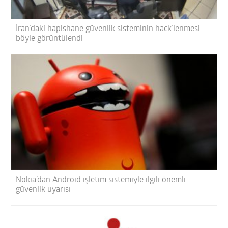
İran’daki hapishane güvenlik sisteminin hack’lenmesi
böyle görüntülendi
Nokia’dan Android işletim sistemiyle ilgili önemli
güvenlik uyarısı