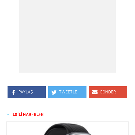
PAYLAŞ
TWEETLE
GÖNDER
İLGİLİ HABERLER