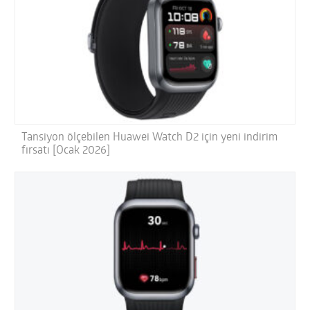
Tansiyon ölçebilen Huawei Watch D2 için yeni indirim
fırsatı [Ocak 2026]