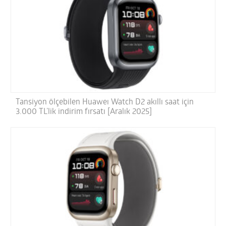
Tansiyon ölçebilen Huaweı Watch D2 akıllı saat için
3.000 TL’lik indirim fırsatı [Aralık 2025]