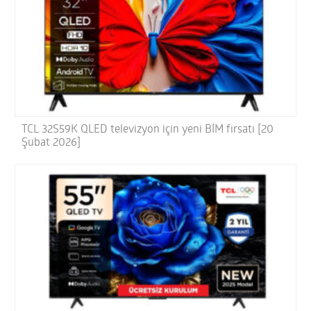
TCL 32S59K QLED televizyon için yeni BİM fırsatı [20
Şubat 2026]