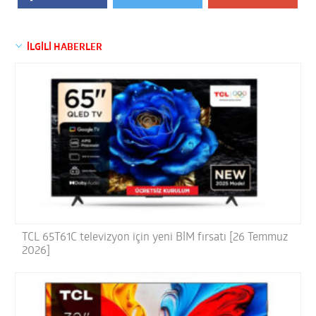
İLGİLİ HABERLER
TCL 65T61C televizyon için yeni BİM fırsatı [26 Temmuz
2026]