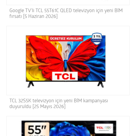
Google TV’li TCL 55T61C QLED televizyon için yeni BİM
fırsatı [5 Haziran 2026]
TCL 32S5K televizyon için yeni BİM kampanyası
duyuruldu [25 Mayıs 2026]