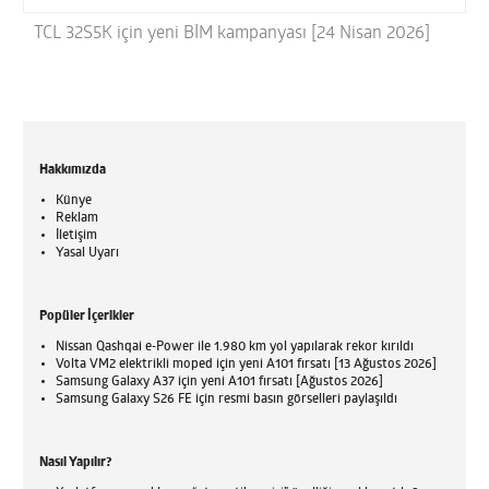
TCL 32S5K için yeni BİM kampanyası [24 Nisan 2026]
Hakkımızda
Künye
Reklam
İletişim
Yasal Uyarı
Popüler İçerikler
Nissan Qashqai e-Power ile 1.980 km yol yapılarak rekor kırıldı
Volta VM2 elektrikli moped için yeni A101 fırsatı [13 Ağustos 2026]
Samsung Galaxy A37 için yeni A101 fırsatı [Ağustos 2026]
Samsung Galaxy S26 FE için resmi basın görselleri paylaşıldı
Nasıl Yapılır?