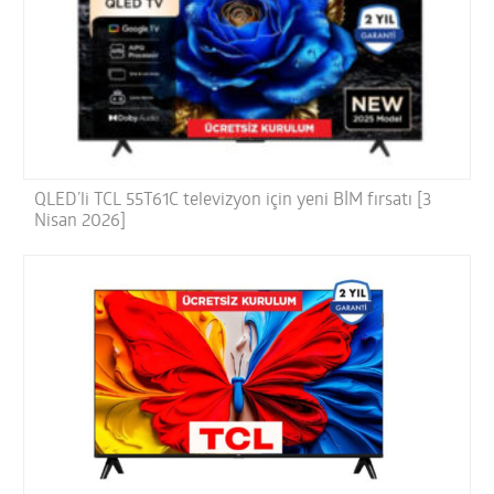
QLED’li TCL 55T61C televizyon için yeni BİM fırsatı [3
Nisan 2026]