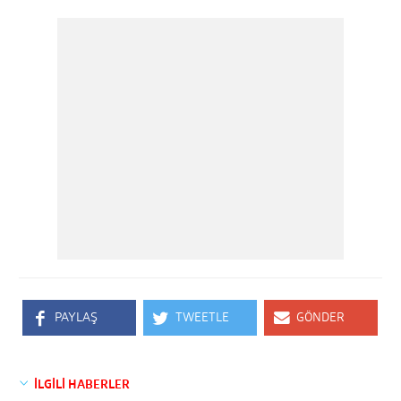
PAYLAŞ
TWEETLE
GÖNDER
İLGİLİ HABERLER