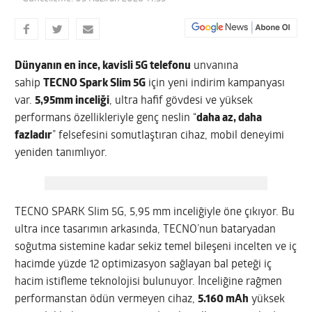
Dünyanın en ince, kavisli 5G telefonu
unvanına
sahip
TECNO Spark Slim 5G
için yeni indirim kampanyası
var.
5,95mm inceliği
, ultra hafif gövdesi ve yüksek
performans özellikleriyle genç neslin “
daha az, daha
fazladır
” felsefesini somutlaştıran cihaz, mobil deneyimi
yeniden tanımlıyor.
TECNO SPARK Slim 5G, 5,95 mm inceliğiyle öne çıkıyor. Bu
ultra ince tasarımın arkasında, TECNO’nun bataryadan
soğutma sistemine kadar sekiz temel bileşeni incelten ve iç
hacimde yüzde 12 optimizasyon sağlayan bal peteği iç
hacim istifleme teknolojisi bulunuyor. İnceliğine rağmen
performanstan ödün vermeyen cihaz,
5.160 mAh
yüksek