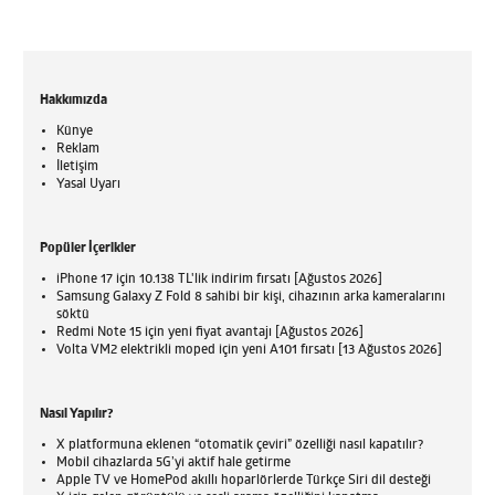
Hakkımızda
Künye
Reklam
İletişim
Yasal Uyarı
Popüler İçerikler
iPhone 17 için 10.138 TL'lik indirim fırsatı [Ağustos 2026]
Samsung Galaxy Z Fold 8 sahibi bir kişi, cihazının arka kameralarını
söktü
Redmi Note 15 için yeni fiyat avantajı [Ağustos 2026]
Volta VM2 elektrikli moped için yeni A101 fırsatı [13 Ağustos 2026]
Nasıl Yapılır?
X platformuna eklenen “otomatik çeviri” özelliği nasıl kapatılır?
Mobil cihazlarda 5G’yi aktif hale getirme
Apple TV ve HomePod akıllı hoparlörlerde Türkçe Siri dil desteği