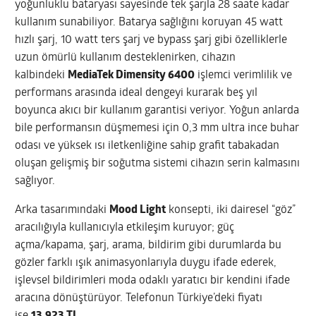
yoğunluklu bataryası sayesinde tek şarjla 28 saate kadar
kullanım sunabiliyor. Batarya sağlığını koruyan 45 watt
hızlı şarj, 10 watt ters şarj ve bypass şarj gibi özelliklerle
uzun ömürlü kullanım desteklenirken, cihazın
kalbindeki
MediaTek Dimensity 6400
işlemci verimlilik ve
performans arasında ideal dengeyi kurarak beş yıl
boyunca akıcı bir kullanım garantisi veriyor. Yoğun anlarda
bile performansın düşmemesi için 0,3 mm ultra ince buhar
odası ve yüksek ısı iletkenliğine sahip grafit tabakadan
oluşan gelişmiş bir soğutma sistemi cihazın serin kalmasını
sağlıyor.
Arka tasarımındaki
Mood Light
konsepti, iki dairesel “göz”
aracılığıyla kullanıcıyla etkileşim kuruyor; güç
açma/kapama, şarj, arama, bildirim gibi durumlarda bu
gözler farklı ışık animasyonlarıyla duygu ifade ederek,
işlevsel bildirimleri moda odaklı yaratıcı bir kendini ifade
aracına dönüştürüyor. Telefonun Türkiye’deki fiyatı
ise
13.923 TL
.