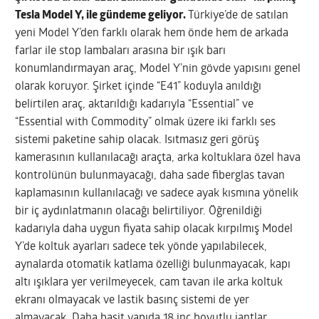
Tesla Model Y, ile gündeme geliyor.
Türkiye’de de satılan
yeni Model Y’den farklı olarak hem önde hem de arkada
farlar ile stop lambaları arasına bir ışık barı
konumlandırmayan araç, Model Y’nin gövde yapısını genel
olarak koruyor. Şirket içinde “E41” koduyla anıldığı
belirtilen araç, aktarıldığı kadarıyla “Essential” ve
“Essential with Commodity” olmak üzere iki farklı ses
sistemi paketine sahip olacak. Isıtmasız geri görüş
kamerasının kullanılacağı araçta, arka koltuklara özel hava
kontrolünün bulunmayacağı, daha sade fiberglas tavan
kaplamasının kullanılacağı ve sadece ayak kısmına yönelik
bir iç aydınlatmanın olacağı belirtiliyor. Öğrenildiği
kadarıyla daha uygun fiyata sahip olacak kırpılmış Model
Y’de koltuk ayarları sadece tek yönde yapılabilecek,
aynalarda otomatik katlama özelliği bulunmayacak, kapı
altı ışıklara yer verilmeyecek, cam tavan ile arka koltuk
ekranı olmayacak ve lastik basınç sistemi de yer
almayacak. Daha basit yapıda 18 inç boyutlu jantlar