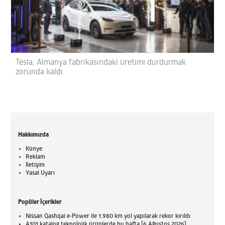
Tesla, Almanya fabrikasındaki üretimi durdurmak
zorunda kaldı
Hakkımızda
Künye
Reklam
İletişim
Yasal Uyarı
Popüler İçerikler
Nissan Qashqai e-Power ile 1.980 km yol yapılarak rekor kırıldı
A101 katalog teknolojik ürünlerde bu hafta [6 Ağustos 2026]