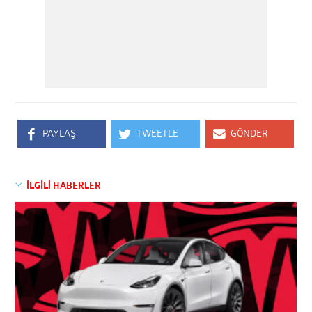
PAYLAŞ
TWEETLE
GÖNDER
İLGİLİ HABERLER