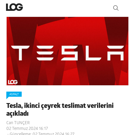
ASFALT
Tesla, ikinci çeyrek teslimat verilerini
açıkladı
Can TUNÇER
02 Temmuz 2024 16:17
- Güncelleme: 02 Temmuz 2024 16:27