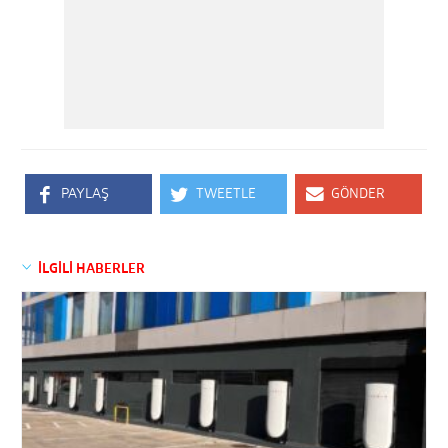
PAYLAŞ
TWEETLE
GÖNDER
İLGİLİ HABERLER