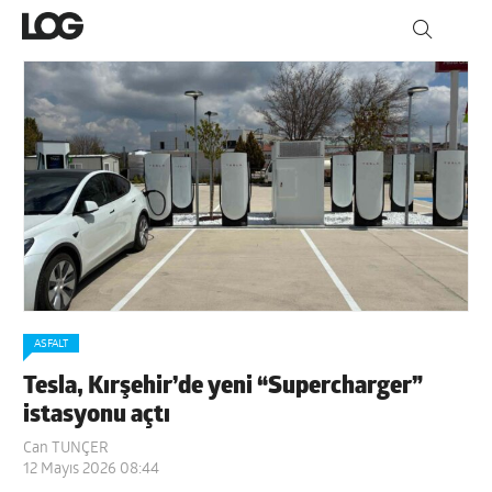
ASFALT
Tesla, Kırşehir’de yeni “Supercharger”
istasyonu açtı
Can TUNÇER
12 Mayıs 2026 08:44