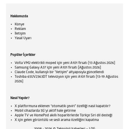
Hakkımızda
Künye
Reklam
İletişim
Yasal Uyarı
Popüler İçerikler
Volta VM2 elektrikli moped için yeni A101 fırsatı [13 Ağustos 2026]
Samsung Galaxy A37 için yeni A101 fırsatı [Ağustos 2026]
Claude Code, kullanışlı bir "iletişim" altyapısıyla güncellendi
Toshiba 65UV2363DT televizyon için yeni A101 fırsatı [13-19 Ağustos
2026]
Nasıl Yapılır?
X platformuna eklenen “otomatik çeviri” özelliği nasıl kapatılır?
Mobil cihazlarda 5G’yi aktif hale getirme
Apple TV ve HomePod akıllı hoparlörlerde Türkçe Siri dil desteği
X için gelen görüntülü ve sesli arama özelliğini kapatma