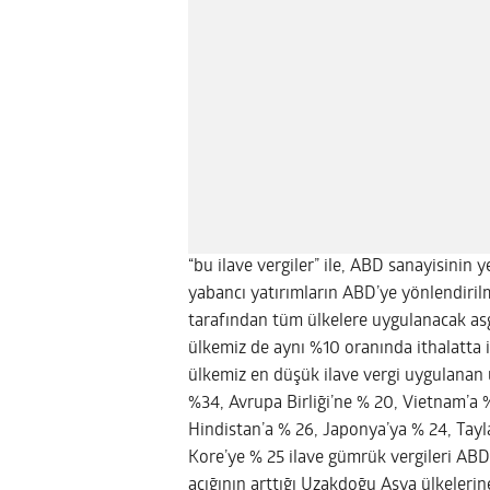
“bu ilave vergiler” ile, ABD sanayisinin y
yabancı yatırımların ABD’ye yönlendiri
tarafından tüm ülkelere uygulanacak asg
ülkemiz de aynı %10 oranında ithalatta 
ülkemiz en düşük ilave vergi uygulanan ü
%34, Avrupa Birliği’ne % 20, Vietnam’a 
Hindistan’a % 26, Japonya’ya % 24, Tay
Kore’ye % 25 ilave gümrük vergileri ABD 
açığının arttığı Uzakdoğu Asya ülkelerin