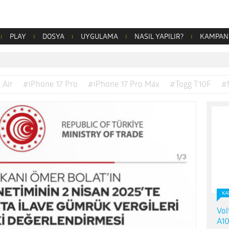
PLAY
DOSYA
UYGULAMA
NASIL YAPILIR?
KAMPAN
 Air
#iPhone 17 Pro
#iPhone 17 Pro Max
#Togg T10F
#
KA
Vol
A10