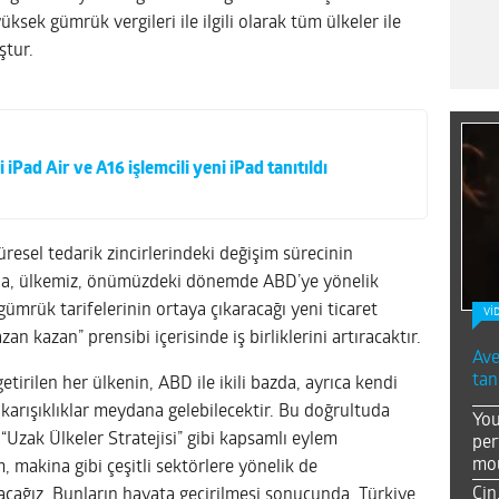
ek gümrük vergileri ile ilgili olarak tüm ülkeler ile
ştur.
 iPad Air ve A16 işlemcili yeni iPad tanıtıldı
resel tedarik zincirlerindeki değişim sürecinin
da, ülkemiz, önümüzdeki dönemde ABD’ye yönelik
 gümrük tarifelerinin ortaya çıkaracağı yeni ticaret
Vİ
 kazan” prensibi içerisinde iş birliklerini artıracaktır.
Ave
tan
etirilen her ülkenin, ABD ile ikili bazda, ayrıca kendi
 karışıklıklar meydana gelebilecektir. Bu doğrultuda
You
“Uzak Ülkeler Stratejisi” gibi kapsamlı eylem
per
mou
im, makina gibi çeşitli sektörlere yönelik de
Çin
yacağız. Bunların hayata geçirilmesi sonucunda, Türkiye