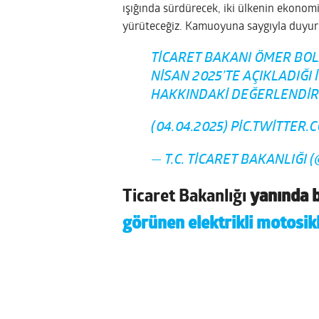
ışığında sürdürecek, iki ülkenin ekonomik
yürüteceğiz. Kamuoyuna saygıyla duyuru
TICARET BAKANI ÖMER BOLA
NISAN 2025’TE AÇIKLADIĞI
HAKKINDAKI DEĞERLENDI
(04.04.2025)
PIC.TWITTER.
— T.C. TICARET BAKANLIĞI 
Ticaret Bakanlığı
yanında bu
görünen elektrikli motosik