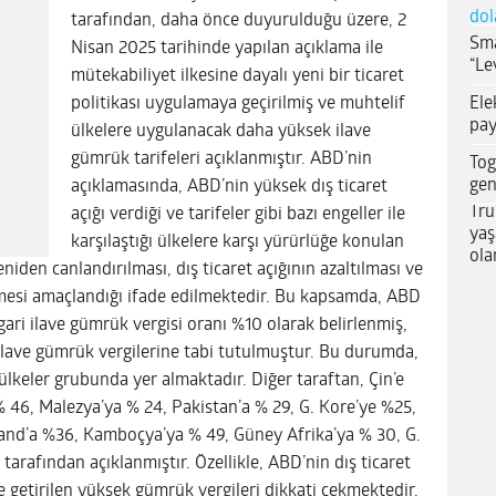
dol
tarafından, daha önce duyurulduğu üzere, 2
Sma
Nisan 2025 tarihinde yapılan açıklama ile
“Le
mütekabiliyet ilkesine dayalı yeni bir ticaret
Ele
politikası uygulamaya geçirilmiş ve muhtelif
pay
ülkelere uygulanacak daha yüksek ilave
gümrük tarifeleri açıklanmıştır. ABD’nin
Tog
gen
açıklamasında, ABD’nin yüksek dış ticaret
Tru
açığı verdiği ve tarifeler gibi bazı engeller ile
yaş
karşılaştığı ülkelere karşı yürürlüğe konulan
ola
eniden canlandırılması, dış ticaret açığının azaltılması ve
lmesi amaçlandığı ifade edilmektedir. Bu kapsamda, ABD
ari ilave gümrük vergisi oranı %10 olarak belirlenmiş,
ilave gümrük vergilerine tabi tutulmuştur. Bu durumda,
lkeler grubunda yer almaktadır. Diğer taraftan, Çin’e
% 46, Malezya’ya % 24, Pakistan’a % 29, G. Kore’ye %25,
land’a %36, Kamboçya’ya % 49, Güney Afrika’ya % 30, G.
tarafından açıklanmıştır. Özellikle, ABD’nin dış ticaret
e getirilen yüksek gümrük vergileri dikkati çekmektedir.