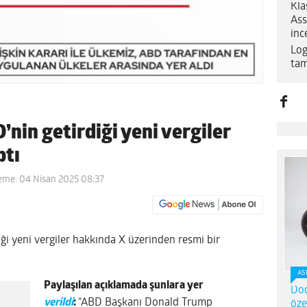
Kla
Ass
inc
Log
tam
’nin getirdiği yeni vergiler
ptı
eme: 04 Nisan 2025 08:37
ği yeni vergiler hakkında X üzerinden resmi bir
AS
Paylaşılan açıklamada şunlara yer
Dod
verildi
:
“ABD Başkanı Donald Trump
öze