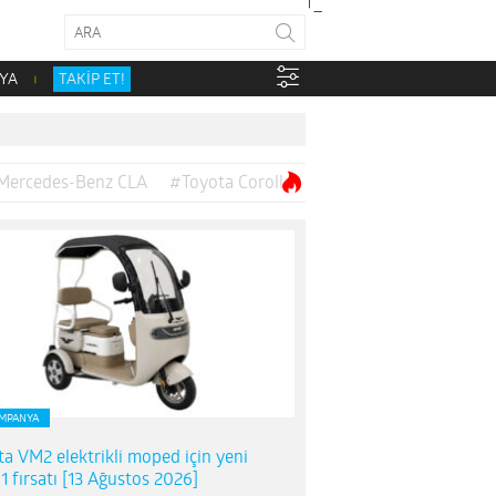
YA
TAKİP ET!
Mercedes-Benz CLA
#Toyota Corolla
MPANYA
ta VM2 elektrikli moped için yeni
1 fırsatı [13 Ağustos 2026]