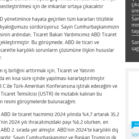
çık
estleştirilmesi için de imkanlar ortaya çıkacaktır
üre
Sa
yönetimince hayata geçirilen tüm kararları titizlikle
mim
a diyaloğumuzu sürdürüyoruz. Sayın Cumhurbaşkanımızın
taş
inin ardından, Ticaret Bakan Yardımcımız ABD Ticaret
Sam
çekleştirmiştir. Bu görüşmede, ABD ile ticari ve
sağ
icarette karşılıklı sorunların çözümüne ilişkin hususlar
r.
m iş birliğini arttırmak için, Ticaret ve Yatırım
a en kısa süre içinde yapılması kararlaştırılmıştır.
.C.’de Türk-Amerikan Konferansına iştirak edeceğim ve
Ticaret Temsilcisi (USTR) ile mutabık kalınan bu
çin resmi görüşmelerde bulunacağım.
r. ABD ile ticaret hacmimiz 2024 yılında %4,7 artarak 35,2
’nin 2024 yılı ihracatımızdaki payı %6,2 olurken, en
KA
ABD 2. sırada yer almıştır. ABD’nin 2024’te karşılıklı dış
Vol
ı vardır. Sayın Cumhurbaşkanımız ve Başkan Trump’ın ilk