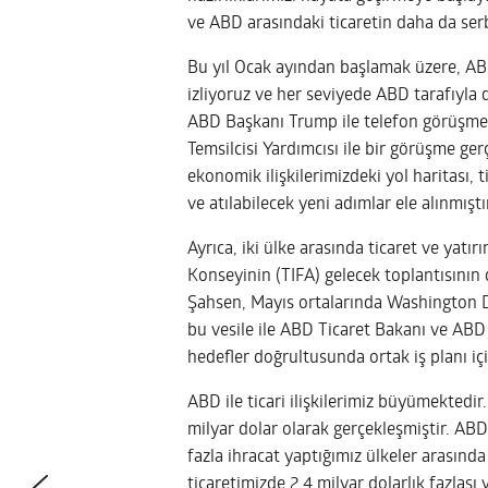
ve ABD arasındaki ticaretin daha da serb
Bu yıl Ocak ayından başlamak üzere, ABD 
izliyoruz ve her seviyede ABD tarafıyl
ABD Başkanı Trump ile telefon görüşmes
Temsilcisi Yardımcısı ile bir görüşme ger
ekonomik ilişkilerimizdeki yol haritası, t
ve atılabilecek yeni adımlar ele alınmıştı
Ayrıca, iki ülke arasında ticaret ve yatırı
Konseyinin (TIFA) gelecek toplantısının d
Şahsen, Mayıs ortalarında Washington D
bu vesile ile ABD Ticaret Bakanı ve ABD 
hedefler doğrultusunda ortak iş planı i
ABD ile ticari ilişkilerimiz büyümektedi
milyar dolar olarak gerçekleşmiştir. ABD
fazla ihracat yaptığımız ülkeler arasında 
ticaretimizde 2,4 milyar dolarlık fazlas