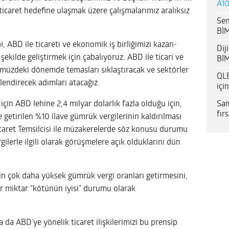
A10
icaret hedefine ulaşmak üzere çalışmalarımız aralıksız
Sen
BİM
i, ABD ile ticareti ve ekonomik iş birliğimizi kazan-
Dij
şekilde geliştirmek için çabalıyoruz. ABD ile ticari ve
BİM
nümüzdeki dönemde temasları sıklaştıracak ve sektörler
QLE
lendirecek adımları atacağız.
içi
Sam
ı için ABD lehine 2,4 milyar dolarlık fazla olduğu için,
fır
 getirilen %10 ilave gümrük vergilerinin kaldırılması
caret Temsilcisi ile müzakerelerde söz konusu durumu
ilerle ilgili olarak görüşmelere açık olduklarını dün
in çok daha yüksek gümrük vergi oranları getirmesini,
ir miktar “kötünün iyisi” durumu olarak
 da ABD’ye yönelik ticaret ilişkilerimizi bu prensip