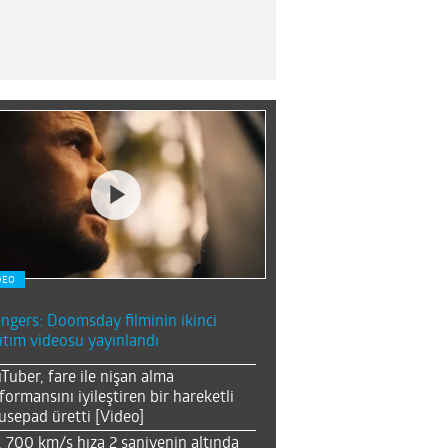
DEO
ngers: Doomsday filminin ikinci
ıtım videosu yayınlandı
Tuber, fare ile nişan alma
formansını iyileştiren bir hareketli
sepad üretti [Video]
, 700 km/s hıza 2 saniyenin altında