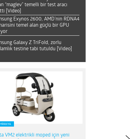
an “maglev” temelli bir test aracı
tti [Video]
msung Exynos 2600, AMD’nin RDNA4
arisini temel alan güçlü bir GPU
ıyor
sung Galaxy Z TriFold, zorlu
lamlık testine tabi tutuldu [Video]
MPANYA
ta VM2 elektrikli moped için yeni