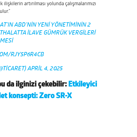
 ilişkilerin artırılması yolunda çalışmalarımızı
lur.”
T’IN ABD’NIN YENI YÖNETIMININ 2
 İTHALATTA İLAVE GÜMRÜK VERGILERI
RMESI
COM/RJY5P6R4CB
(@TICARET)
APRIL 4, 2025
 da ilginizi çekebilir:
Etkileyici
let konsepti: Zero SR-X