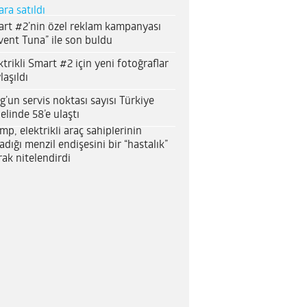
ara satıldı
rt #2’nin özel reklam kampanyası
vent Tuna” ile son buldu
ktrikli Smart #2 için yeni fotoğraflar
laşıldı
g’un servis noktası sayısı Türkiye
elinde 58’e ulaştı
mp, elektrikli araç sahiplerinin
adığı menzil endişesini bir “hastalık”
rak nitelendirdi