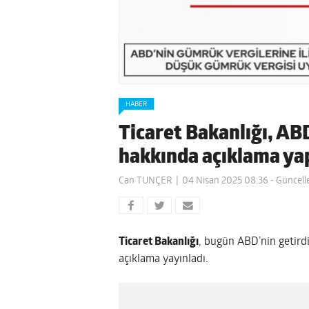
HABER
Ticaret Bakanlığı, ABD
hakkında açıklama ya
Can TUNÇER
04 Nisan 2025 08:36
- Güncell
Ticaret Bakanlığı
, bugün ABD’nin getirdi
açıklama yayınladı.