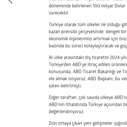
döneminde belirlenen 100 milyar Dolar t
sürecektir.
Türkiye olarak tüm ülkeler ile olduğu gib
kazan prensibi çerçevesinde, dengeli bir 
ekonomik ilişkilerimizi artırmak için ö
bazında bu süreci kolaylaştıracak ve güç
İki ülke arasındaki dış ticarette 2024 yıl
Türkiye’den ABD’ye ihraç edilen ürünlere
konusunda, ABD Ticaret Bakanlığı ve Ti
ele almak istiyoruz. ABD Başkanı, bu verg
zaten belirtmişti.
Diğer taraftan, çok sayıda ülkeye ABD’n
ABD’nin ithalatında Türkiye açısından b
değerlendiriyoruz.
Dün ortaya çıkan yeni gelişmeler ışığında