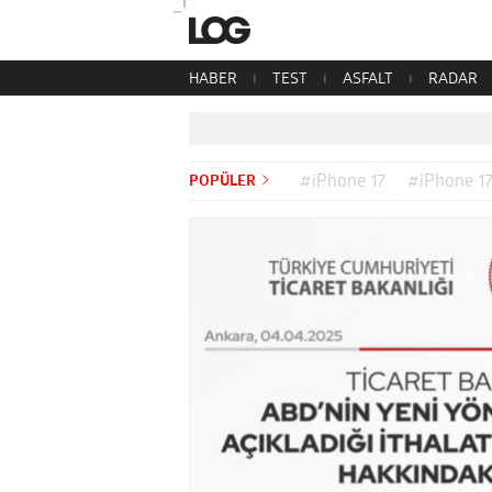
HABER
TEST
ASFALT
RADAR
POPÜLER
#iPhone 17
#iPhone 17