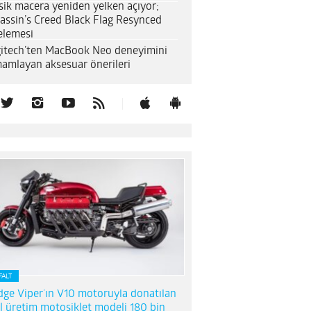
sik macera yeniden yelken açıyor;
assin’s Creed Black Flag Resynced
elemesi
itech’ten MacBook Neo deneyimini
amlayan aksesuar önerileri
FALT
ge Viper’ın V10 motoruyla donatılan
l üretim motosiklet modeli 180 bin