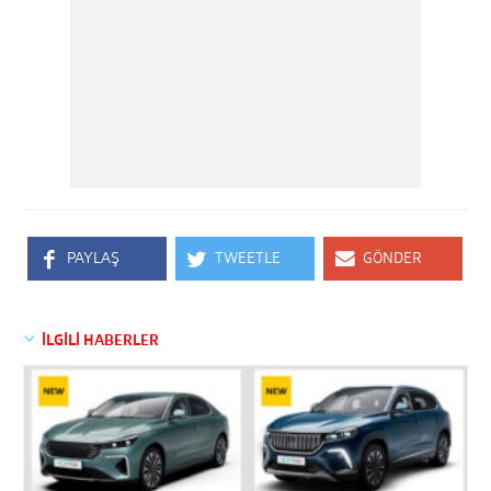
PAYLAŞ
TWEETLE
GÖNDER
İLGİLİ HABERLER