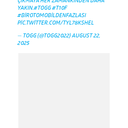
ÇIKMAYA HER ZAMANKINDEN DAHA
YAKIN.
#TOGG
#T10F
#BIROTOMOBILDENFAZLASI
PIC.TWITTER.COM/TYL78KSHEL
— TOGG (@TOGG2022)
AUGUST 22,
2025