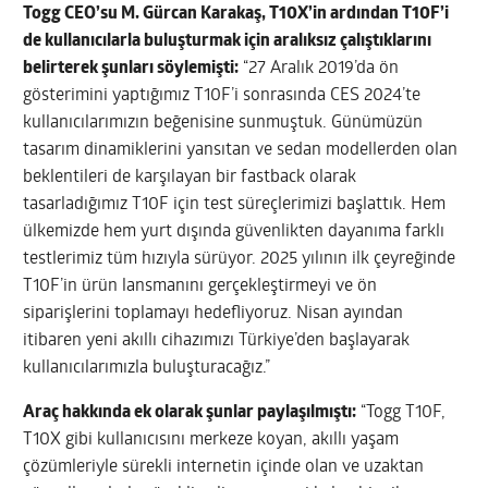
Togg CEO’su M. Gürcan Karakaş, T10X’in ardından T10F’i
de kullanıcılarla buluşturmak için aralıksız çalıştıklarını
belirterek şunları söylemişti:
“27 Aralık 2019’da ön
gösterimini yaptığımız T10F’i sonrasında CES 2024’te
kullanıcılarımızın beğenisine sunmuştuk. Günümüzün
tasarım dinamiklerini yansıtan ve sedan modellerden olan
beklentileri de karşılayan bir fastback olarak
tasarladığımız T10F için test süreçlerimizi başlattık. Hem
ülkemizde hem yurt dışında güvenlikten dayanıma farklı
testlerimiz tüm hızıyla sürüyor. 2025 yılının ilk çeyreğinde
T10F’in ürün lansmanını gerçekleştirmeyi ve ön
siparişlerini toplamayı hedefliyoruz. Nisan ayından
itibaren yeni akıllı cihazımızı Türkiye’den başlayarak
kullanıcılarımızla buluşturacağız.”
Araç hakkında ek olarak şunlar paylaşılmıştı:
“Togg T10F,
T10X gibi kullanıcısını merkeze koyan, akıllı yaşam
çözümleriyle sürekli internetin içinde olan ve uzaktan