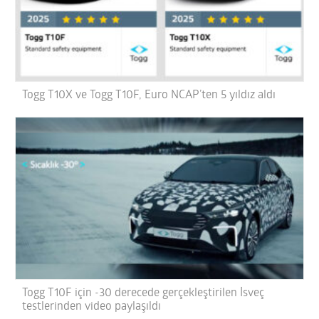
Togg T10X ve Togg T10F, Euro NCAP’ten 5 yıldız aldı
Togg T10F için -30 derecede gerçekleştirilen İsveç
testlerinden video paylaşıldı