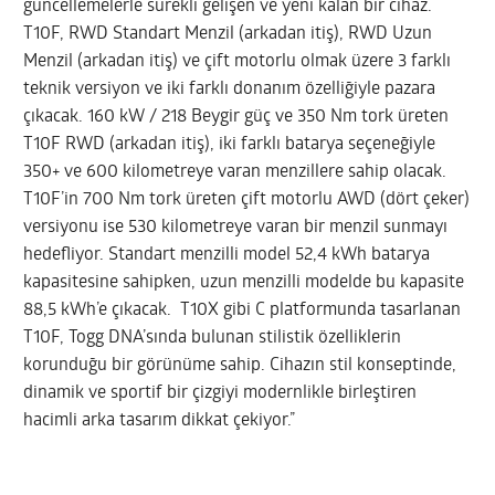
güncellemelerle sürekli gelişen ve yeni kalan bir cihaz.
T10F, RWD Standart Menzil (arkadan itiş), RWD Uzun
Menzil (arkadan itiş) ve çift motorlu olmak üzere 3 farklı
teknik versiyon ve iki farklı donanım özelliğiyle pazara
çıkacak. 160 kW / 218 Beygir güç ve 350 Nm tork üreten
T10F RWD (arkadan itiş), iki farklı batarya seçeneğiyle
350+ ve 600 kilometreye varan menzillere sahip olacak.
T10F’in 700 Nm tork üreten çift motorlu AWD (dört çeker)
versiyonu ise 530 kilometreye varan bir menzil sunmayı
hedefliyor. Standart menzilli model 52,4 kWh batarya
kapasitesine sahipken, uzun menzilli modelde bu kapasite
88,5 kWh’e çıkacak. T10X gibi C platformunda tasarlanan
T10F, Togg DNA’sında bulunan stilistik özelliklerin
korunduğu bir görünüme sahip. Cihazın stil konseptinde,
dinamik ve sportif bir çizgiyi modernlikle birleştiren
hacimli arka tasarım dikkat çekiyor.”