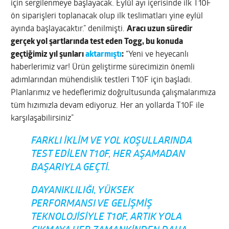
için sergilenmeye başlayacak. Eylül ayı içerisinde ilk T10F
ön siparişleri toplanacak olup ilk teslimatları yine eylül
ayında başlayacaktır.” denilmişti.
Aracı uzun süredir
gerçek yol şartlarında test eden Togg, bu konuda
geçtiğimiz yıl şunları
aktarmıştı
:
“Yeni ve heyecanlı
haberlerimiz var! Ürün geliştirme sürecimizin önemli
adımlarından mühendislik testleri T10F için başladı.
Planlarımız ve hedeflerimiz doğrultusunda çalışmalarımıza
tüm hızımızla devam ediyoruz. Her an yollarda T10F ile
karşılaşabilirsiniz”
FARKLI IKLIM VE YOL KOŞULLARINDA
TEST EDILEN T10F, HER AŞAMADAN
BAŞARIYLA GEÇTI.
DAYANIKLILIĞI, YÜKSEK
PERFORMANSI VE GELIŞMIŞ
TEKNOLOJISIYLE T10F, ARTIK YOLA