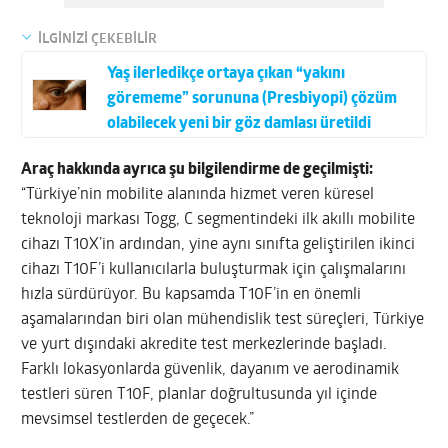
İLGİNİZİ ÇEKEBİLİR
Yaş ilerledikçe ortaya çıkan “yakını
görememe” sorununa (Presbiyopi) çözüm
olabilecek yeni bir göz damlası üretildi
Araç hakkında ayrıca şu bilgilendirme de geçilmişti:
“Türkiye’nin mobilite alanında hizmet veren küresel
teknoloji markası Togg, C segmentindeki ilk akıllı mobilite
cihazı T10X’in ardından, yine aynı sınıfta geliştirilen ikinci
cihazı T10F’i kullanıcılarla buluşturmak için çalışmalarını
hızla sürdürüyor. Bu kapsamda T10F’in en önemli
aşamalarından biri olan mühendislik test süreçleri, Türkiye
ve yurt dışındaki akredite test merkezlerinde başladı.
Farklı lokasyonlarda güvenlik, dayanım ve aerodinamik
testleri süren T10F, planlar doğrultusunda yıl içinde
mevsimsel testlerden de geçecek.”