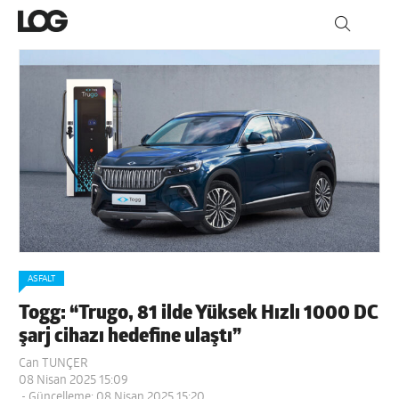
ASFALT
Togg: “Trugo, 81 ilde Yüksek Hızlı 1000 DC
şarj cihazı hedefine ulaştı”
Can TUNÇER
08 Nisan 2025 15:09
- Güncelleme: 08 Nisan 2025 15:20