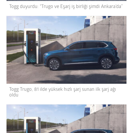
Togg duyurdu: “Trugo ve Eşarj iş birliği şimdi Ankara’da”
Togg Trugo, 81 ilde yüksek hızlı şarj sunan ilk şarj ağı
oldu