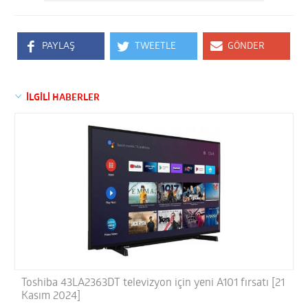
PAYLAŞ
TWEETLE
GÖNDER
İLGİLİ HABERLER
Toshiba 43LA2363DT televizyon için yeni A101 fırsatı [21
Kasım 2024]