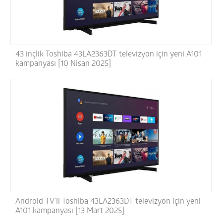
43 inçlik Toshiba 43LA2363DT televizyon için yeni A101
kampanyası [10 Nisan 2025]
Android TV’li Toshiba 43LA2363DT televizyon için yeni
A101 kampanyası [13 Mart 2025]