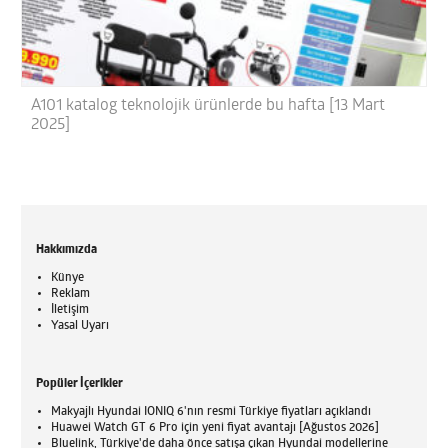
A101 katalog teknolojik ürünlerde bu hafta [13 Mart
2025]
Hakkımızda
Künye
Reklam
İletişim
Yasal Uyarı
Popüler İçerikler
Makyajlı Hyundai IONIQ 6'nın resmi Türkiye fiyatları açıklandı
Huawei Watch GT 6 Pro için yeni fiyat avantajı [Ağustos 2026]
Bluelink, Türkiye'de daha önce satışa çıkan Hyundai modellerine