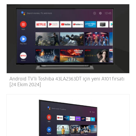
Android TV’li Toshiba 43LA2363DT için yeni A101 fırsatı
[24 Ekim 2024]