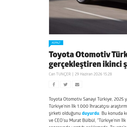
ASFALT
Toyota Otomotiv Türki
gerçekleştiren ikinci 
Can TUNÇER
29 Haziran 2026 15:28
Toyota Otomotiv Sanayi Türkiye, 2025 yıl
Türkiye’nin İlk 1.000 İhracatçısı araştır
şirketi olduğunu
duyurdu
. Bu konuda k
ve CEO’su Murat Bülbül, “Türkiye’nin İlk