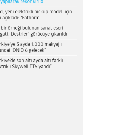
 yapılarak rekor kırıldı
d, yeni elektrikli pickup modeli için
i açıkladı: “Fathom”
 bir örneği bulunan sanat eseri
gatti Destrier” görücüye çıkarıldı
rkiye’ye 5 ayda 1.000 makyajlı
ndai IONIQ 6 gelecek”
rkiye’de son altı ayda altı farklı
ktrikli Skywell ET5 yandı”