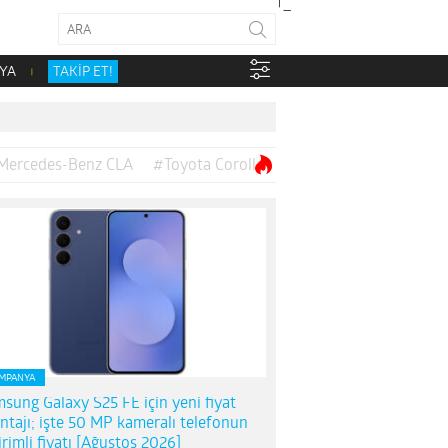
YA
TAKİP ET!
Mercedes-Benz CLA
#Toyota Corolla
MPANYA
sung Galaxy S25 FE için yeni fiyat
ntajı; işte 50 MP kameralı telefonun
irimli fiyatı [Ağustos 2026]