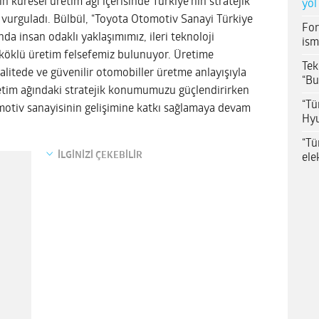
n küresel üretim ağı içerisinde Türkiye’nin stratejik
yol
ı vurguladı. Bülbül, “Toyota Otomotiv Sanayi Türkiye
For
nda insan odaklı yaklaşımımız, ileri teknoloji
ism
ı köklü üretim felsefemiz bulunuyor. Üretime
Tek
alitede ve güvenilir otomobiller üretme anlayışıyla
“Bu
retim ağındaki stratejik konumumuzu güçlendirirken
“Tü
motiv sanayisinin gelişimine katkı sağlamaya devam
Hyu
“Tü
İLGİNİZİ ÇEKEBİLİR
ele