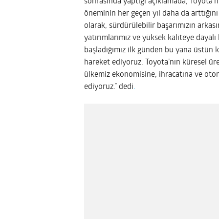
sonrasında yaptığı açıklamada, Toyota’nı
öneminin her geçen yıl daha da arttığın
olarak, sürdürülebilir başarımızın arkası
yatırımlarımız ve yüksek kaliteye dayal
başladığımız ilk günden bu yana üstün k
hareket ediyoruz. Toyota’nın küresel ü
ülkemiz ekonomisine, ihracatına ve oto
ediyoruz.” dedi
.