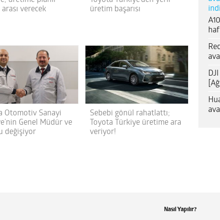
ind
 arası verecek
üretim başarısı
A10
haf
Red
ava
DJI
[Ağ
Hua
ava
a Otomotiv Sanayi
Sebebi gönül rahatlattı;
ye’nin Genel Müdür ve
Toyota Türkiye üretime ara
u değişiyor
veriyor!
Nasıl Yapılır?