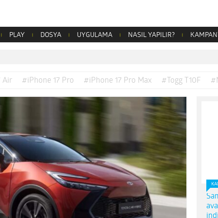
PLAY
DOSYA
UYGULAMA
NASIL YAPILIR?
KAMPAN
 Air
#iPhone 17 Pro
#iPhone 17 Pro Max
#Togg T10F
#
KA
Sam
ava
ind