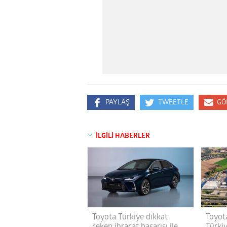
PAYLAŞ
TWEETLE
GÖ
İLGİLİ HABERLER
Toyota Türkiye dikkat
Toyot
çeken ihracat başarısı ile
Türkiy