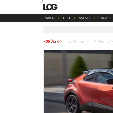
HABER
TEST
ASFALT
RADAR
POPÜLER
#iPhone 17
#iPhone 17