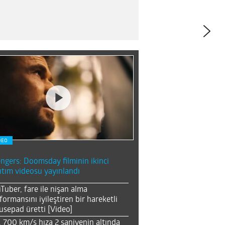
DEO
ngers: Doomsday filminin ikinci
ıtım videosu yayınlandı
Tuber, fare ile nişan alma
formansını iyileştiren bir hareketli
sepad üretti [Video]
, 700 km/s hıza 2 saniyenin altında