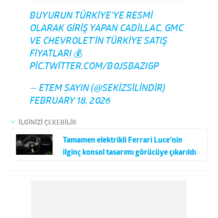
BUYURUN TÜRKIYE'YE RESMI
OLARAK GIRIŞ YAPAN CADILLAC, GMC
VE CHEVROLET'IN TÜRKIYE SATIŞ
FIYATLARI 💰
PIC.TWITTER.COM/B0JSBAZIGP
— ETEM SAYIN (@SEKIZSILINDIR)
FEBRUARY 18, 2026
İLGİNİZİ ÇEKEBİLİR
Tamamen elektrikli Ferrari Luce’nin
ilginç konsol tasarımı görücüye çıkarıldı