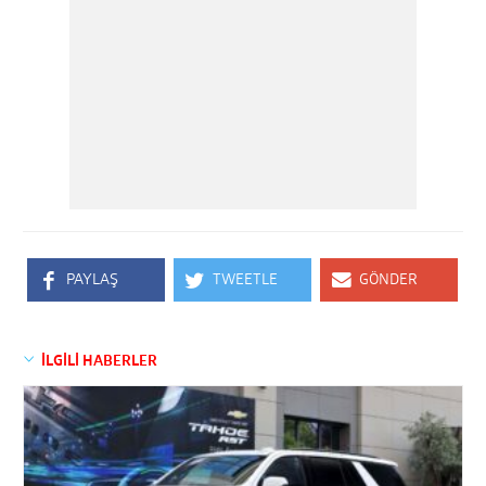
PAYLAŞ
TWEETLE
GÖNDER
İLGİLİ HABERLER