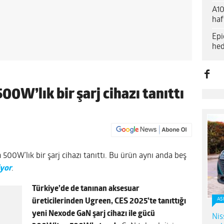
A10
haf
Epi
hed
0W’lık bir şarj cihazı tanıttı
 500W’lık bir şarj cihazı tanıttı. Bu ürün aynı anda beş
iyor
.
Türkiye’de de tanınan aksesuar
AS
üreticilerinden Ugreen, CES 2025’te tanıttığı
yeni Nexode GaN şarj cihazı ile gücü
Nis