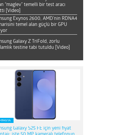
an “maglev” temelli bir test aracı
tti [Video]
msung Exynos 2600, AMD’nin RDNA4
arisini temel alan güçlü bir GPU
ıyor
sung Galaxy Z TriFold, zorlu
lamlık testine tabi tutuldu [Video]
MPANYA
sung Galaxy S25 FE için yeni fiyat
ntajı; işte 50 MP kameralı telefonun