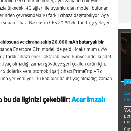
tarabilen 90 dolarlık model, aynı zamanda bir MiFi
zla ülkedeki 4G ağları ile uyumlu olan model, bulunan
rinden çevresindeki 10 farklı cihaza dağıtabiliyor. Ağa
ı sunan cihaz, Baseus’ın CES 2025’teki tanıttığı yek yeni
kablosuna ve ekrana sahip 20.000 mAh bataryalı bir
amanda Enercore CJ11 modeli de geldi. Maksimum 67W
üç farklı cihaza enerji aktarabiliyor. Bünyesinde iki adet
htiyaç olmadığı zaman gövdeye geri çekilen ürün için,
n 45 dolarlık yeni otomobil şarj cihazı PrimeTrip VR2
una yer veriliyor. Bu kablolar da ihtiyaç olmadığı zaman
Vİ
Ave
da
bu da ilginizi çekebilir:
Acer imzalı
tan
You
per
mou
Çin