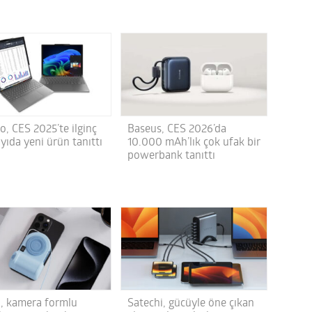
o, CES 2025’te ilginç
Baseus, CES 2026’da
yıda yeni ürün tanıttı
10.000 mAh’lık çok ufak bir
powerbank tanıttı
n, kamera formlu
Satechi, gücüyle öne çıkan