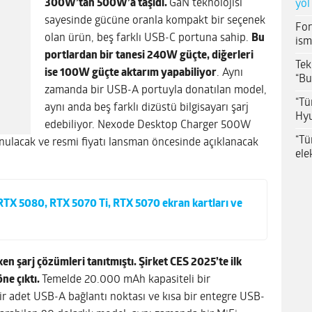
300W’tan 500W’a taşıdı.
GaN teknolojisi
yol
sayesinde gücüne oranla kompakt bir seçenek
For
olan ürün, beş farklı USB-C portuna sahip.
Bu
ism
portlardan bir tanesi 240W güçte, diğerleri
Tek
ise 100W güçte aktarım yapabiliyor
. Aynı
“Bu
zamanda bir USB-A portuyla donatılan model,
“Tü
aynı anda beş farklı dizüstü bilgisayarı şarj
Hyu
edebiliyor. Nexode Desktop Charger 500W
“Tü
unulacak ve resmi fiyatı lansman öncesinde açıklanacak
ele
RTX 5080, RTX 5070 Ti, RTX 5070 ekran kartları ve
en şarj çözümleri tanıtmıştı. Şirket CES 2025’te ilk
ne çıktı.
Temelde 20.000 mAh kapasiteli bir
r adet USB-A bağlantı noktası ve kısa bir entegre USB-