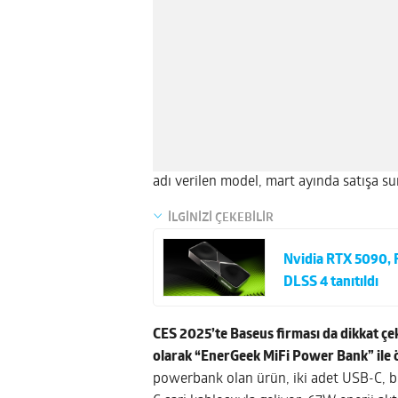
adı verilen model, mart ayında satışa s
İLGİNİZİ ÇEKEBİLİR
Nvidia RTX 5090, 
DLSS 4 tanıtıldı
CES 2025’te Baseus firması da dikkat çek
olarak “EnerGeek MiFi Power Bank” ile ö
powerbank olan ürün, iki adet USB-C, bi