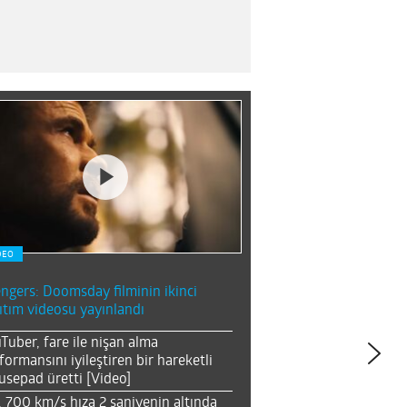
DEO
ngers: Doomsday filminin ikinci
ıtım videosu yayınlandı
Tuber, fare ile nişan alma
formansını iyileştiren bir hareketli
sepad üretti [Video]
, 700 km/s hıza 2 saniyenin altında