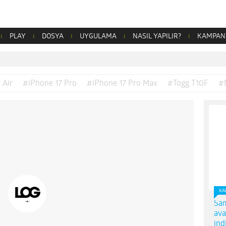
PLAY
DOSYA
UYGULAMA
NASIL YAPILIR?
KAMPAN
 Air
#iPhone 17 Pro
#iPhone 17 Pro Max
#Togg T10F
#
KA
Sam
ava
ind