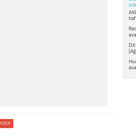
ind
A10
haf
Red
ava
DJI
[Ağ
Hua
ava
NDER