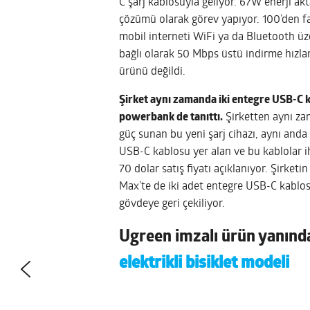
C şarj kablosuyla geliyor. 67W enerji ak
çözümü olarak görev yapıyor. 100’den fa
mobil interneti WiFi ya da Bluetooth üze
bağlı olarak 50 Mbps üstü indirme hızlar
ürünü değildi.
Şirket aynı zamanda iki entegre USB-C 
powerbank de tanıttı.
Şirketten aynı z
güç sunan bu yeni şarj cihazı, aynı anda 
USB-C kablosu yer alan ve bu kablolar i
70 dolar satış fiyatı açıklanıyor. Şirketi
Max’te de iki adet entegre USB-C kablos
gövdeye geri çekiliyor.
Ugreen imzalı ürün yanın
elektrikli bisiklet modeli