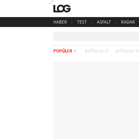
HABER
TEST
ASFALT
RADAR
POPÜLER
#iPhone 17
#iPhone 17