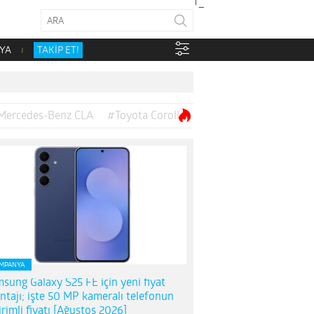
YA
TAKİP ET!
Mercedes-Benz CLA
#Toyota Corolla
MPANYA
sung Galaxy S25 FE için yeni fiyat
ntajı; işte 50 MP kameralı telefonun
irimli fiyatı [Ağustos 2026]