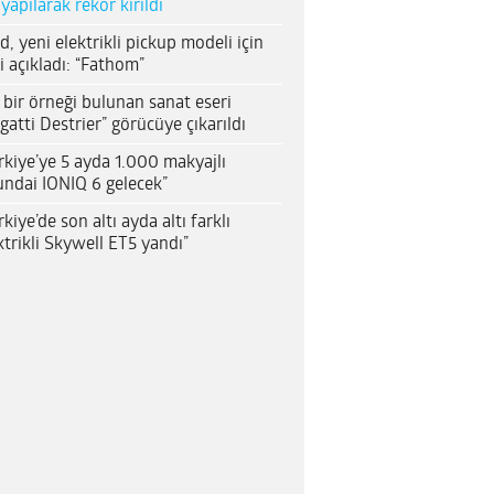
 yapılarak rekor kırıldı
d, yeni elektrikli pickup modeli için
i açıkladı: “Fathom”
 bir örneği bulunan sanat eseri
gatti Destrier” görücüye çıkarıldı
rkiye’ye 5 ayda 1.000 makyajlı
ndai IONIQ 6 gelecek”
rkiye’de son altı ayda altı farklı
ktrikli Skywell ET5 yandı”