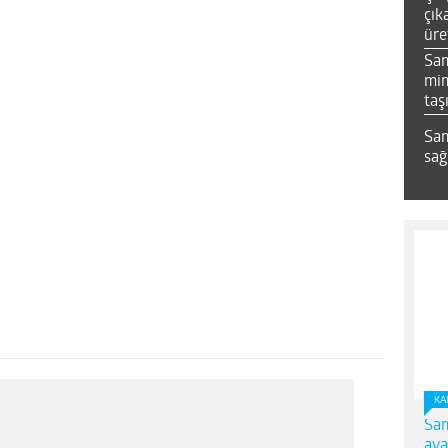
çık
üre
Sa
mim
taş
Sam
sağ
KA
Sam
ava