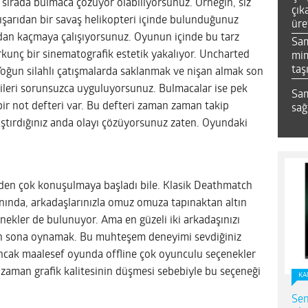
sırada bulmaca çözüyor olabiliyorsunuz. Örneğin, siz
çık
 dışarıdan bir savaş helikopteri içinde bulunduğunuz
üre
radan kaçmaya çalışıyorsunuz. Oyunun içinde bu tarz
Sa
kunç bir sinematografik estetik yakalıyor. Uncharted
mim
taş
Yoğun silahlı çatışmalarda saklanmak ve nişan almak son
ileri sorunsuzca uyguluyorsunuz. Bulmacalar ise pek
Sam
 bir not defteri var. Bu defteri zaman zaman takip
sağ
lıştırdığınız anda olayı çözüyorsunuz zaten. Oyundaki
den çok konuşulmaya başladı bile. Klasik Deathmatch
anında, arkadaşlarınızla omuz omuza tapınaktan altın
nekler de bulunuyor. Ama en güzeli iki arkadaşınızı
an sona oynamak. Bu muhteşem deneyimi sevdiğiniz
Ancak maalesef oyunda offline çok oyunculu seçenekler
ü zaman grafik kalitesinin düşmesi sebebiyle bu seçeneği
KA
Sen