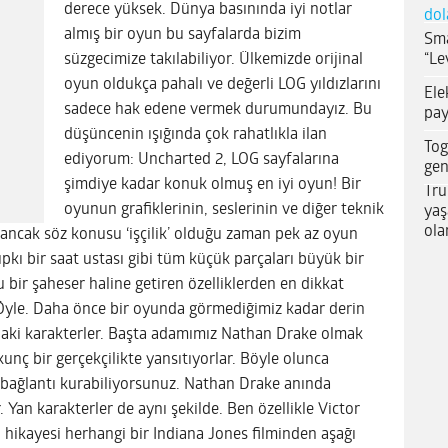
derece yüksek. Dünya basınında iyi notlar
dol
almış bir oyun bu sayfalarda bizim
Sma
“Le
süzgecimize takılabiliyor. Ülkemizde orijinal
oyun oldukça pahalı ve değerli LOG yıldızlarını
Ele
sadece hak edene vermek durumundayız. Bu
pay
düşüncenin ışığında çok rahatlıkla ilan
Tog
ediyorum: Uncharted 2, LOG sayfalarına
gen
şimdiye kadar konuk olmuş en iyi oyun! Bir
Tru
oyunun grafiklerinin, seslerinin ve diğer teknik
yaş
ola
iz ancak söz konusu ‘işçilik’ olduğu zaman pek az oyun
tıpkı bir saat ustası gibi tüm küçük parçaları büyük bir
nu bir şaheser haline getiren özelliklerden en dikkat
? Öyle. Daha önce bir oyunda görmediğimiz kadar derin
daki karakterler. Başta adamımız Nathan Drake olmak
unç bir gerçekçilikte yansıtıyorlar. Böyle olunca
t bağlantı kurabiliyorsunuz. Nathan Drake anında
 Yan karakterler de aynı şekilde. Ben özellikle Victor
n hikayesi herhangi bir Indiana Jones filminden aşağı