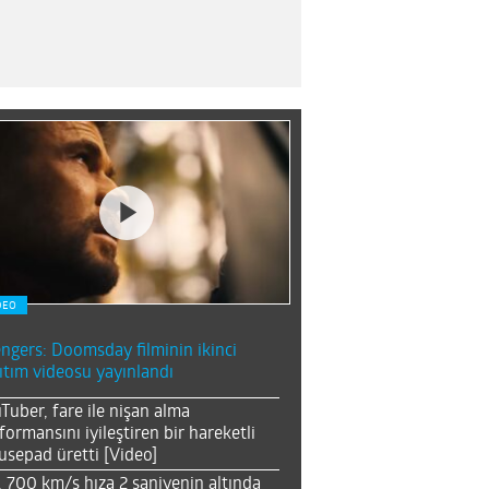
DEO
ngers: Doomsday filminin ikinci
ıtım videosu yayınlandı
Tuber, fare ile nişan alma
formansını iyileştiren bir hareketli
sepad üretti [Video]
, 700 km/s hıza 2 saniyenin altında