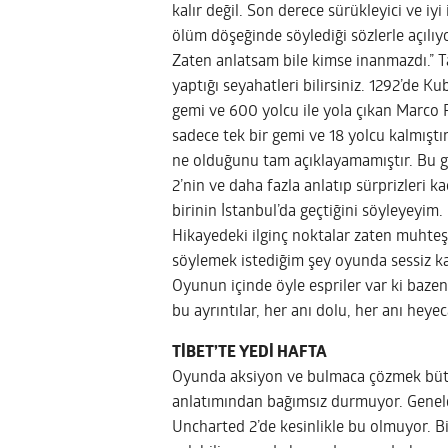
kalır değil. Son derece sürükleyici ve iy
ölüm döşeğinde söylediği sözlerle açılı
Zaten anlatsam bile kimse inanmazdı.” T
yaptığı seyahatleri bilirsiniz. 1292’de K
gemi ve 600 yolcu ile yola çıkan Marco P
sadece tek bir gemi ve 18 yolcu kalmıştır
ne olduğunu tam açıklayamamıştır. Bu gi
2’nin ve daha fazla anlatıp sürprizleri
birinin İstanbul’da geçtiğini söyleyeyim.
Hikayedeki ilginç noktalar zaten muhteşe
söylemek istediğim şey oyunda sessiz kal
Oyunun içinde öyle espriler var ki bazen
bu ayrıntılar, her anı dolu, her anı heye
TİBET’TE YEDİ HAFTA
Oyunda aksiyon ve bulmaca çözmek bütün
anlatımından bağımsız durmuyor. Geneld
Uncharted 2’de kesinlikle bu olmuyor. Bi