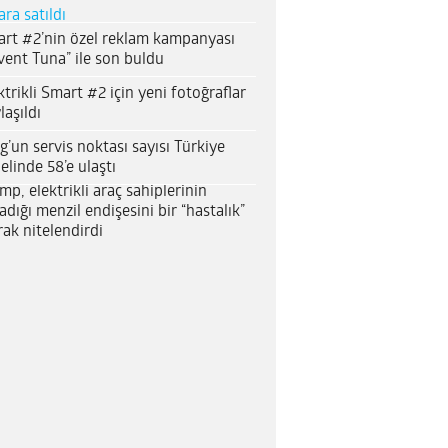
ara satıldı
rt #2’nin özel reklam kampanyası
vent Tuna” ile son buldu
ktrikli Smart #2 için yeni fotoğraflar
laşıldı
g’un servis noktası sayısı Türkiye
elinde 58’e ulaştı
mp, elektrikli araç sahiplerinin
adığı menzil endişesini bir “hastalık”
rak nitelendirdi