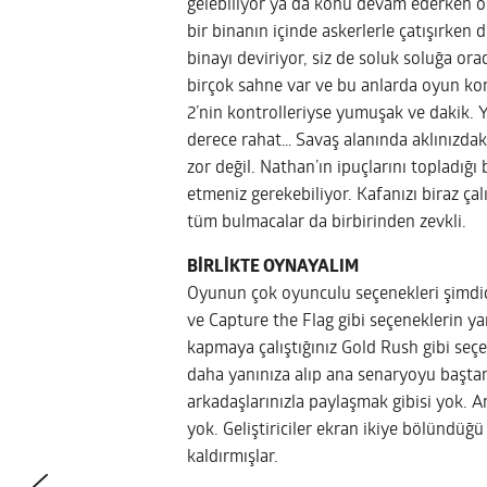
gelebiliyor ya da konu devam ederken o 
bir binanın içinde askerlerle çatışırken
binayı deviriyor, siz de soluk soluğa o
birçok sahne var ve bu anlarda oyun kor
2’nin kontrolleriyse yumuşak ve dakik. 
derece rahat… Savaş alanında aklınızdak
zor değil. Nathan’ın ipuçlarını topladığı
etmeniz gerekebiliyor. Kafanızı biraz ça
tüm bulmacalar da birbirinden zevkli.
BİRLİKTE OYNAYALIM
Oyunun çok oyunculu seçenekleri şimdi
ve Capture the Flag gibi seçeneklerin y
kapmaya çalıştığınız Gold Rush gibi seçe
daha yanınıza alıp ana senaryoyu başt
arkadaşlarınızla paylaşmak gibisi yok. 
yok. Geliştiriciler ekran ikiye bölündüğ
kaldırmışlar.