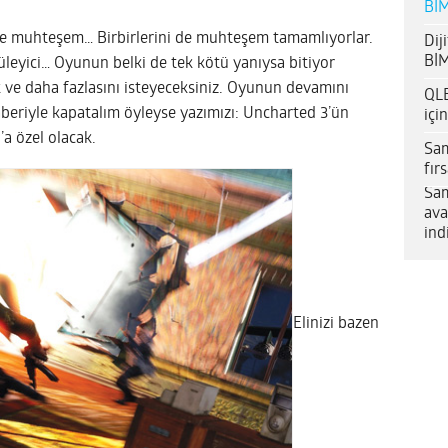
BİM
 de muhteşem… Birbirlerini de muhteşem tamamlıyorlar.
Dij
BİM
leyici… Oyunun belki de tek kötü yanıysa bitiyor
 ve daha fazlasını isteyeceksiniz. Oyunun devamını
QLE
aberiyle kapatalım öyleyse yazımızı: Uncharted 3’ün
içi
’a özel olacak.
Sam
fır
Sam
ava
ind
Elinizi bazen