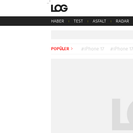
HABER
TEST
ASFALT
RADAR
POPÜLER
#iPhone 17
#iPhone 17