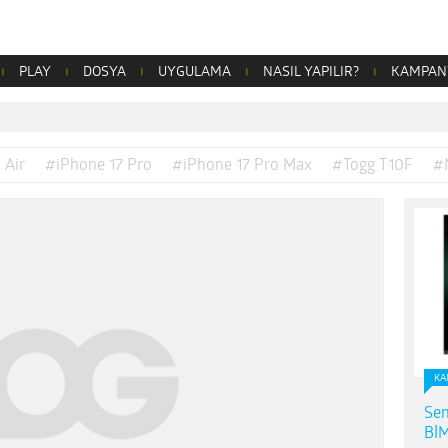
PLAY
DOSYA
UYGULAMA
NASIL YAPILIR?
KAMPAN
 Air
#iPhone 17 Pro
#iPhone 17 Pro Max
#Togg T10F
#
KA
Sen
BİM