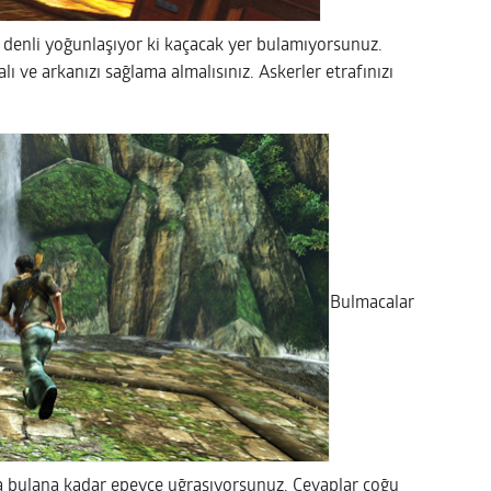
 denli yoğunlaşıyor ki kaçacak yer bulamıyorsunuz.
lı ve arkanızı sağlama almalısınız. Askerler etrafınızı
Bulmacalar
da bulana kadar epeyce uğraşıyorsunuz. Cevaplar çoğu