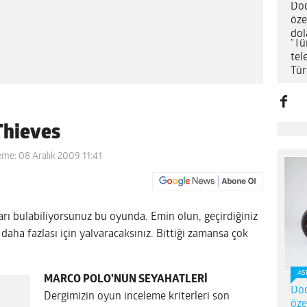
Dod
öze
dol
“Tü
tel
Tür
Thieves
eme: 08 Aralık 2009 11:41
arı bulabiliyorsunuz bu oyunda. Emin olun, geçirdiğiniz
daha fazlası için yalvaracaksınız. Bittiği zamansa çok
AS
MARCO POLO’NUN SEYAHATLERİ
Dod
Dergimizin oyun inceleme kriterleri son
öze