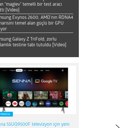
an “maglev” temelli bir test aracı
tti [Video]
msung Exynos 2600, AMD’nin RDNA4
arisini temel alan güçlü bir GPU
ıyor
sung Galaxy Z TriFold, zorlu
lamlık testine tabi tutuldu [Video]
MPANYA
na 55UQ9500F televizyon için yeni