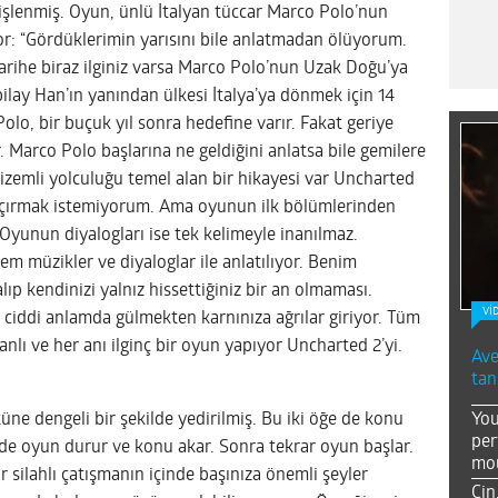
i işlenmiş. Oyun, ünlü İtalyan tüccar Marco Polo’nun
yor: “Gördüklerimin yarısını bile anlatmadan ölüyorum.
arihe biraz ilginiz varsa Marco Polo’nun Uzak Doğu’ya
ubilay Han’ın yanından ülkesi İtalya’ya dönmek için 14
olo, bir buçuk yıl sonra hedefine varır. Fakat geriye
. Marco Polo başlarına ne geldiğini anlatsa bile gemilere
zemli yolculuğu temel alan bir hikayesi var Uncharted
 kaçırmak istemiyorum. Ama oyunun ilk bölümlerinden
 Oyunun diyalogları ise tek kelimeyle inanılmaz.
m müzikler ve diyaloglar ile anlatılıyor. Benim
ıp kendinizi yalnız hissettiğiniz bir an olmaması.
Vİ
 ciddi anlamda gülmekten karnınıza ağrılar giriyor. Tüm
canlı ve her anı ilginç bir oyun yapıyor Uncharted 2’yi.
Ave
tan
You
e dengeli bir şekilde yedirilmiş. Bu iki öğe de konu
per
e oyun durur ve konu akar. Sonra tekrar oyun başlar.
mou
r silahlı çatışmanın içinde başınıza önemli şeyler
Çin