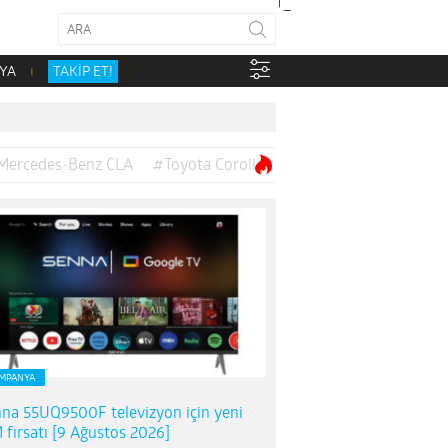
YA
TAKİP ET!
Mercedes-Benz CLA
#Toyota Corolla
MPANYA
na 55UQ9500F televizyon için yeni
 fırsatı [9 Ağustos 2026]