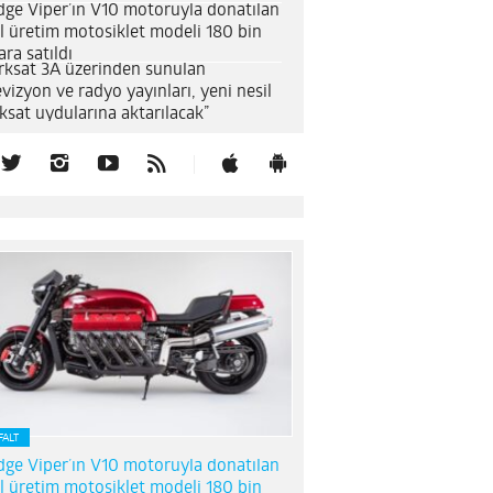
ge Viper’ın V10 motoruyla donatılan
l üretim motosiklet modeli 180 bin
ara satıldı
rksat 3A üzerinden sunulan
evizyon ve radyo yayınları, yeni nesil
ksat uydularına aktarılacak”
FALT
ge Viper’ın V10 motoruyla donatılan
l üretim motosiklet modeli 180 bin