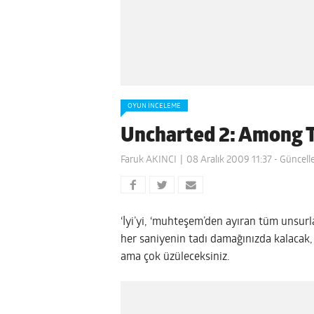
OYUN İNCELEME
Uncharted 2: Among 
Faruk AKINCI
08 Aralık 2009 11:37
- Güncell
‘İyi’yi, ‘muhteşem’den ayıran tüm unsurl
her saniyenin tadı damağınızda kalacak, 
ama çok üzüleceksiniz.