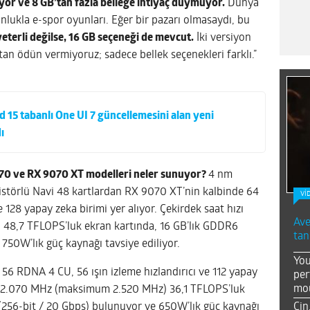
or ve 8 GB’tan fazla belleğe ihtiyaç duymuyor.
Dünya
lukla e-spor oyunları. Eğer bir pazarı olmasaydı, bu
 yeterli değilse, 16 GB seçeneği de mevcut.
İki versiyon
an ödün vermiyoruz; sadece bellek seçenekleri farklı.”
 15 tabanlı One UI 7 güncellemesini alan yeni
ı
70 ve RX 9070 XT modelleri neler sunuyor?
4 nm
istörlü Navi 48 kartlardan RX 9070 XT’nin kalbinde 64
Vİ
 128 yapay zeka birimi yer alıyor. Çekirdek saat hızı
Ave
48,7 TFLOPS’luk ekran kartında, 16 GB’lık GDDR6
tan
50W’lık güç kaynağı tavsiye ediliyor.
You
56 RDNA 4 CU, 56 ışın izleme hızlandırıcı ve 112 yapay
per
mou
hızı 2.070 MHz (maksimum 2.520 MHz) 36,1 TFLOPS’luk
Çin
256-bit / 20 Gbps) bulunuyor ve 650W’lık güç kaynağı