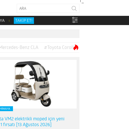
YA
TAKİP ET!
Mercedes-Benz CLA
#Toyota Corolla
MPANYA
ta VM2 elektrikli moped için yeni
1 fırsatı [13 Ağustos 2026]