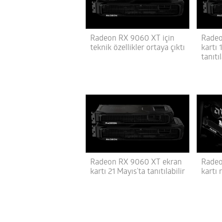
Radeon RX 9060 XT için
Radeo
teknik özellikler ortaya çıktı
kartı 
tanıtıl
Radeo
Radeon RX 9060 XT ekran
kartı 
kartı 21 Mayıs’ta tanıtılabilir