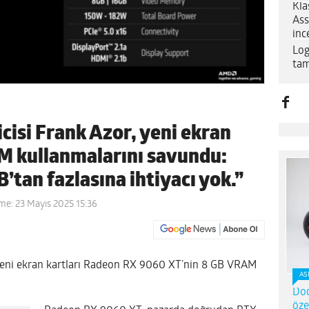
Kla
Ass
inc
Log
tam
isi Frank Azor, yeni ekran
M kullanmalarını savundu:
tan fazlasına ihtiyacı yok.”
me: 23 Mayıs 2025 15:36
eni ekran kartları Radeon RX 9060 XT’nin 8 GB VRAM
AS
Dod
öze