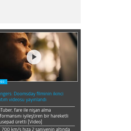
DEO
ngers: Doomsday filminin ikinci
ıtım videosu yayınlandı
Tuber, fare ile nişan alma
formansını iyileştiren bir hareketli
sepad üretti [Video]
, 700 km/s hıza 2 saniyenin altında