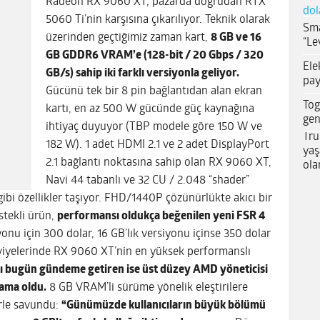
Radeon RX 9060 XT, pazarda doğrudan RTX
dol
5060 Ti’nin karşısına çıkarılıyor. Teknik olarak
Sma
üzerinden geçtiğimiz zaman kart,
8 GB ve 16
“Le
GB GDDR6 VRAM’e (128-bit / 20 Gbps / 320
Ele
GB/s) sahip iki farklı versiyonla geliyor.
pay
Gücünü tek bir 8 pin bağlantıdan alan ekran
Tog
kartı, en az 500 W gücünde güç kaynağına
gen
ihtiyaç duyuyor (TBP modele göre 150 W ve
Tru
182 W). 1 adet HDMI 2.1 ve 2 adet DisplayPort
yaş
2.1 bağlantı noktasına sahip olan RX 9060 XT,
ola
Navi 44 tabanlı ve 32 CU / 2.048 “shader”
gibi özellikler taşıyor. FHD/1440P çözünürlükte akıcı bir
stekli ürün,
performansı oldukça beğenilen yeni FSR 4
onu için 300 dolar, 16 GB’lık versiyonu içinse 350 dolar
seviyelerinde RX 9060 XT’nin en yüksek performanslı
nı bugün gündeme getiren ise üst düzey AMD yöneticisi
lama oldu.
8 GB VRAM’li sürüme yönelik eleştirilere
erle savundu:
“Günümüzde kullanıcıların büyük bölümü