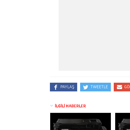
PAYLAŞ
TWEETLE
GÖ
İLGİLİ HABERLER