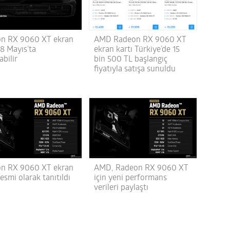
n RX 9060 XT ekran
AMD Radeon RX 9060 XT
18 Mayıs’ta
ekran kartı Türkiye’de 15
abilir
bin 500 TL başlangıç
fiyatıyla satışa sunuldu
n RX 9060 XT ekran
AMD, Radeon RX 9060 XT
resmi olarak tanıtıldı
için yeni performans
verileri paylaştı