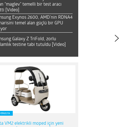
an “maglev” temelli bir test aracı
tti [Video]
msung Exynos 2600, AMD’nin RDNA4
arisini temel alan güçlü bir GPU
ıyor
sung Galaxy Z TriFold, zorlu
lamlık testine tabi tutuldu [Video]
MPANYA
ta VM2 elektrikli moped için yeni