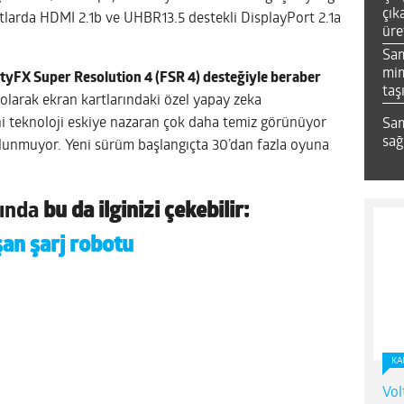
çık
artlarda HDMI 2.1b ve UHBR13.5 destekli DisplayPort 2.1a
üre
Sa
mim
lityFX Super Resolution 4 (FSR 4) desteğiyle beraber
taş
 olarak ekran kartlarındaki özel yapay zeka
i teknoloji eskiye nazaran çok daha temiz görünüyor
Sam
sağ
unmuyor. Yeni sürüm başlangıçta 30’dan fazla oyuna
nında
bu da ilginizi çekebilir:
an şarj robotu
KA
Vol