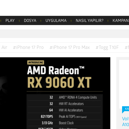
PLAY
DOSYA
UYGULAMA
NASIL YAPILIR?
KAMPAN
 Air
#iPhone 17 Pro
#iPhone 17 Pro Max
#Togg T10F
#
KA
Vol
A10