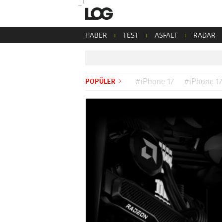
HABER
TEST
ASFALT
RADAR
POPÜLER
#iPhone 17
#iPhone 17