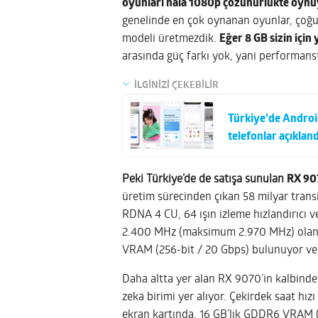
oyunları hâlâ 1080p çözünürlükte oynuy
genelinde en çok oynanan oyunlar, çoğun
modeli üretmezdik.
Eğer 8 GB sizin için
arasında güç farkı yok, yani performanst
İLGİNİZİ ÇEKEBİLİR
Türkiye’de Android
telefonlar açıkland
Peki Türkiye’de de satışa sunulan
RX 90
üretim sürecinden çıkan 58 milyar trans
RDNA 4 CU, 64 ışın izleme hızlandırıcı ve
2.400 MHz (maksimum 2.970 MHz) olan 
VRAM (256-bit / 20 Gbps) bulunuyor ve 7
Daha altta yer alan RX 9070’in kalbinde 
zeka birimi yer alıyor. Çekirdek saat 
ekran kartında, 16 GB’lık GDDR6 VRAM (