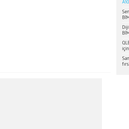
A10
Sen
BİM
Dij
BİM
QLE
içi
Sam
fır