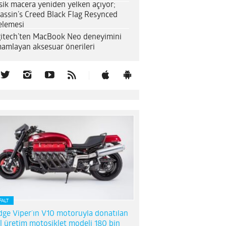
sik macera yeniden yelken açıyor;
assin’s Creed Black Flag Resynced
elemesi
itech’ten MacBook Neo deneyimini
amlayan aksesuar önerileri
FALT
ge Viper’ın V10 motoruyla donatılan
l üretim motosiklet modeli 180 bin