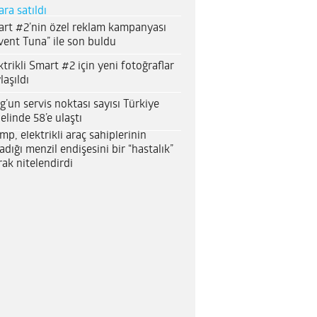
ara satıldı
rt #2’nin özel reklam kampanyası
vent Tuna” ile son buldu
ktrikli Smart #2 için yeni fotoğraflar
laşıldı
g’un servis noktası sayısı Türkiye
elinde 58’e ulaştı
mp, elektrikli araç sahiplerinin
adığı menzil endişesini bir “hastalık”
rak nitelendirdi