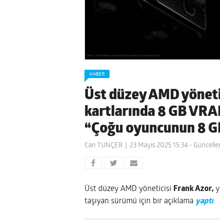
HABER
Üst düzey AMD yönetic
kartlarında 8 GB VRA
“Çoğu oyuncunun 8 GB’
Can TUNÇER
23 Mayıs 2025 15:34
- Güncelle
Üst düzey AMD yöneticisi
Frank Azor,
y
taşıyan sürümü için bir açıklama
yaptı
.