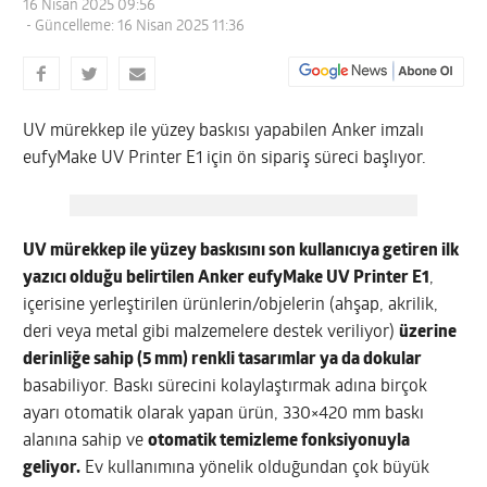
16 Nisan 2025 09:56
- Güncelleme: 16 Nisan 2025 11:36
UV mürekkep ile yüzey baskısı yapabilen Anker imzalı
eufyMake UV Printer E1 için ön sipariş süreci başlıyor.
UV mürekkep ile yüzey baskısını son kullanıcıya getiren ilk
yazıcı olduğu belirtilen Anker eufyMake UV Printer E1
,
içerisine yerleştirilen ürünlerin/objelerin (ahşap, akrilik,
deri veya metal gibi malzemelere destek veriliyor)
üzerine
derinliğe sahip (5 mm) renkli tasarımlar ya da dokular
basabiliyor. Baskı sürecini kolaylaştırmak adına birçok
ayarı otomatik olarak yapan ürün, 330×420 mm baskı
alanına sahip ve
otomatik temizleme fonksiyonuyla
geliyor.
Ev kullanımına yönelik olduğundan çok büyük