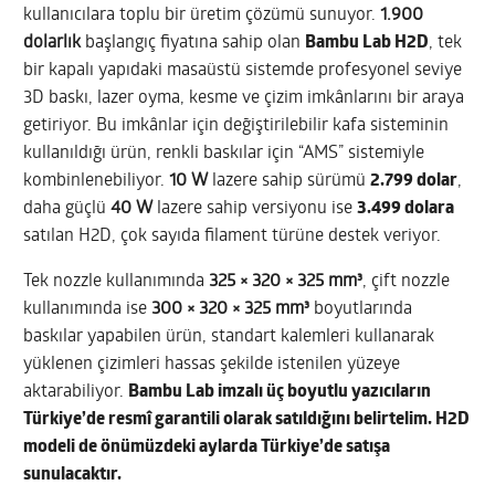
kullanıcılara toplu bir üretim çözümü sunuyor.
1.900
dolarlık
başlangıç fiyatına sahip olan
Bambu Lab H2D
, tek
bir kapalı yapıdaki masaüstü sistemde profesyonel seviye
3D baskı, lazer oyma, kesme ve çizim imkânlarını bir araya
getiriyor. Bu imkânlar için değiştirilebilir kafa sisteminin
kullanıldığı ürün, renkli baskılar için “AMS” sistemiyle
kombinlenebiliyor.
10 W
lazere sahip sürümü
2.799 dolar
,
daha güçlü
40 W
lazere sahip versiyonu ise
3.499 dolara
satılan H2D, çok sayıda filament türüne destek veriyor.
Tek nozzle kullanımında
325 × 320 × 325 mm³
, çift nozzle
kullanımında ise
300 × 320 × 325 mm³
boyutlarında
baskılar yapabilen ürün, standart kalemleri kullanarak
yüklenen çizimleri hassas şekilde istenilen yüzeye
aktarabiliyor.
Bambu Lab imzalı üç boyutlu yazıcıların
Türkiye’de resmî garantili olarak satıldığını belirtelim. H2D
modeli de önümüzdeki aylarda Türkiye’de satışa
sunulacaktır.