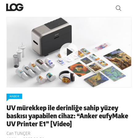
HABER
UV mürekkep ile derinliğe sahip yüzey
baskısı yapabilen cihaz: “Anker eufyMake
UV Printer E1” [Video]
Can TUNÇER