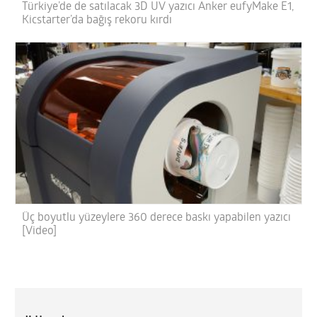
Türkiye’de de satılacak 3D UV yazıcı Anker eufyMake E1,
Kicstarter’da bağış rekoru kırdı
Üç boyutlu yüzeylere 360 derece baskı yapabilen yazıcı
[Video]