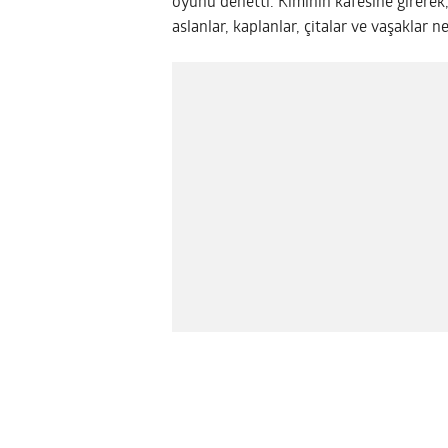
oyunu denetti.
Kiminin kafesine girerek,
aslanlar, kaplanlar, çitalar ve vaşaklar ne 