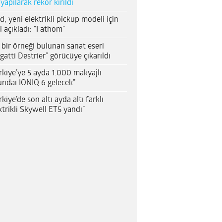
 yapılarak rekor kırıldı
d, yeni elektrikli pickup modeli için
i açıkladı: “Fathom”
 bir örneği bulunan sanat eseri
gatti Destrier” görücüye çıkarıldı
rkiye’ye 5 ayda 1.000 makyajlı
ndai IONIQ 6 gelecek”
rkiye’de son altı ayda altı farklı
ktrikli Skywell ET5 yandı”