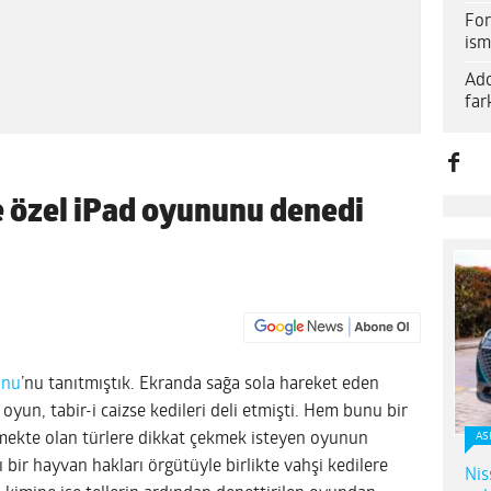
For
ism
Ado
far
re özel iPad oyununu denedi
unu
’nu tanıtmıştık. Ekranda sağa sola hareket eden
oyun, tabir-i caizse kedileri deli etmişti. Hem bunu bir
mekte olan türlere dikkat çekmek isteyen oyunun
AS
ı bir hayvan hakları örgütüyle birlikte vahşi kedilere
Nis