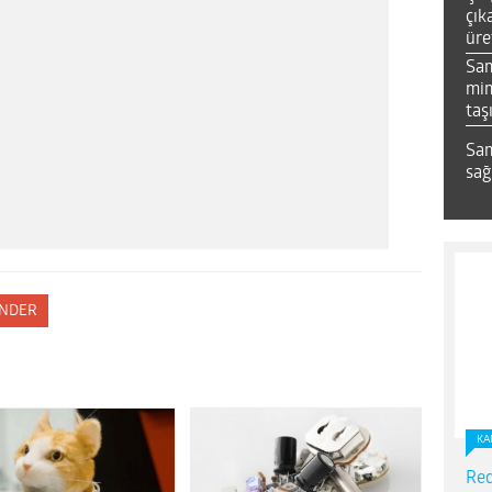
çık
üre
Sa
mim
taş
Sam
sağ
NDER
KA
Red