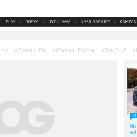
PLAY
DOSYA
UYGULAMA
NASIL YAPILIR?
KAMPAN
 Air
#iPhone 17 Pro
#iPhone 17 Pro Max
#Togg T10F
#
AS
Nis
yol