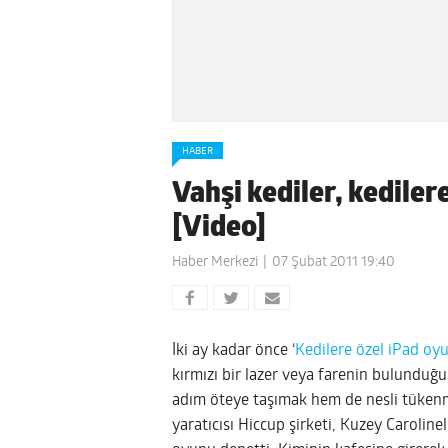
HABER
Vahşi kediler, kedile
[Video]
Haber Merkezi
07 Şubat 2011 19:40
İki ay kadar önce ‘
Kedilere özel iPad oy
kırmızı bir lazer veya farenin bulunduğu 
adım öteye taşımak hem de nesli tüken
yaratıcısı Hiccup şirketi, Kuzey Carolinel