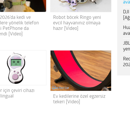
ava
DJI
026’da kedi ve
Robot böcek Ringo yeni
[Ağ
lere yönelik telefon
evcil hayvanınız olmaya
Hua
i PetPhone da
hazır [Video]
ava
endi [Video]
JBL
yen
Red
202
r için çeviri cihazı
ingual
Ev kedilerine özel egzersiz
tekeri [Video]