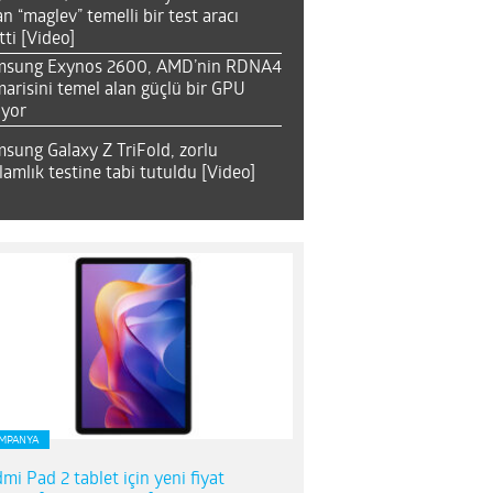
an “maglev” temelli bir test aracı
tti [Video]
msung Exynos 2600, AMD’nin RDNA4
arisini temel alan güçlü bir GPU
ıyor
sung Galaxy Z TriFold, zorlu
lamlık testine tabi tutuldu [Video]
MPANYA
mi Pad 2 tablet için yeni fiyat