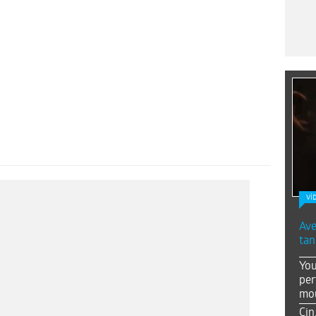
Vİ
Ave
tan
You
per
mou
Çin