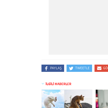
PAYLAŞ
TWEETLE
GÖ
İLGİLİ HABERLER