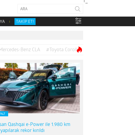
YA
TAKİP ET!
Mercedes-Benz CLA
#Toyota Corolla
FALT
san Qashqai e-Power ile 1.980 km
 yapılarak rekor kırıldı