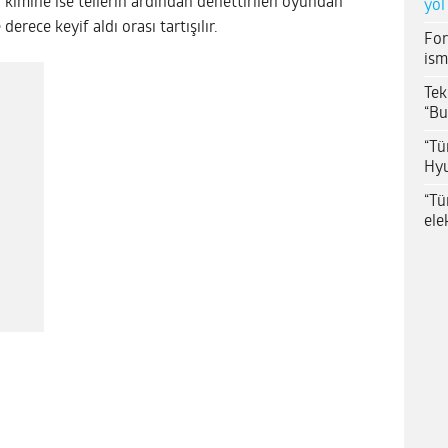
 kimine ise tellerin ardından denettirilen oyundan
yol
derece keyif aldı orası tartışılır.
For
ism
Tek
“Bu
“Tü
Hyu
“Tü
ele