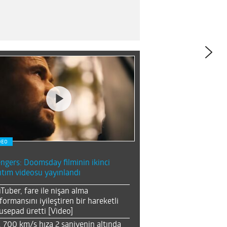
DEO
ngers: Doomsday filminin ikinci
ıtım videosu yayınlandı
Tuber, fare ile nişan alma
formansını iyileştiren bir hareketli
sepad üretti [Video]
, 700 km/s hıza 2 saniyenin altında