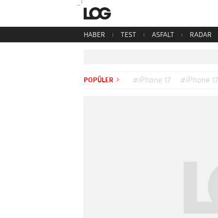
HABER
TEST
ASFALT
RADAR
POPÜLER
#iPhone 17
#iPhone 17