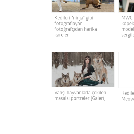
Kedileri “ninja” gibi
MWC 2
fotoğraflayan
köpek
fotoğrafçıdan harika
model
kareler
sergil
Vahşi hayvanlarla çekilen
Kedile
masalsı portreler [Galeri]
Meowl