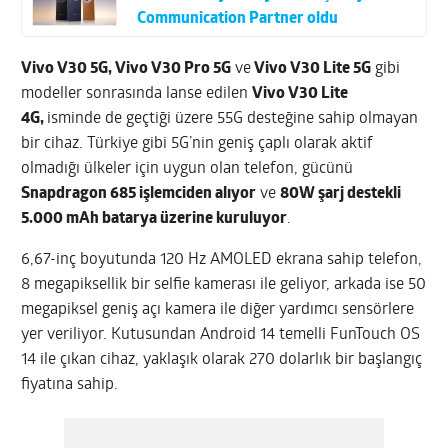
Communication Partner oldu
Vivo V30 5G, Vivo V30 Pro 5G
ve
Vivo V30 Lite 5G
gibi
modeller sonrasında lanse edilen
Vivo V30 Lite
4G,
isminde de geçtiği üzere 55G desteğine sahip olmayan
bir cihaz. Türkiye gibi 5G’nin geniş çaplı olarak aktif
olmadığı ülkeler için uygun olan telefon, gücünü
Snapdragon 685 işlemciden alıyor
ve
80W şarj destekli
5.000 mAh batarya üzerine kuruluyor
.
6,67-inç boyutunda 120 Hz AMOLED ekrana sahip telefon,
8 megapiksellik bir selfie kamerası ile geliyor, arkada ise 50
megapiksel geniş açı kamera ile diğer yardımcı sensörlere
yer veriliyor. Kutusundan Android 14 temelli FunTouch OS
14 ile çıkan cihaz, yaklaşık olarak 270 dolarlık bir başlangıç
fiyatına sahip.