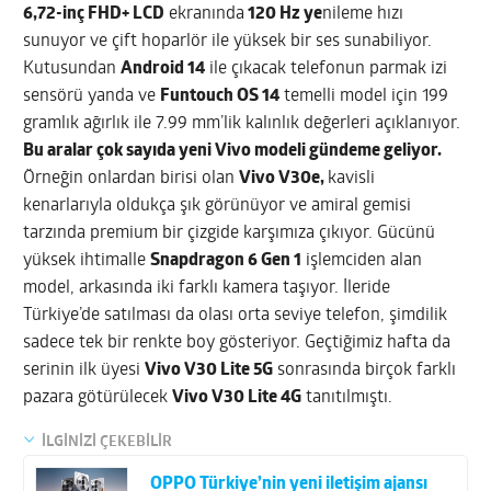
6,72-inç FHD+ LCD
ekranında
120 Hz ye
nileme hızı
sunuyor ve çift hoparlör ile yüksek bir ses sunabiliyor.
Kutusundan
Android 14
ile çıkacak telefonun parmak izi
sensörü yanda ve
Funtouch OS 14
temelli model için 199
gramlık ağırlık ile 7.99 mm’lik kalınlık değerleri açıklanıyor.
Bu aralar çok sayıda yeni Vivo modeli gündeme geliyor.
Örneğin onlardan birisi olan
Vivo V30e,
kavisli
kenarlarıyla oldukça şık görünüyor ve amiral gemisi
tarzında premium bir çizgide karşımıza çıkıyor. Gücünü
yüksek ihtimalle
Snapdragon 6 Gen 1
işlemciden alan
model, arkasında iki farklı kamera taşıyor. İleride
Türkiye’de satılması da olası orta seviye telefon, şimdilik
sadece tek bir renkte boy gösteriyor. Geçtiğimiz hafta da
serinin ilk üyesi
Vivo V30 Lite 5G
sonrasında birçok farklı
pazara götürülecek
Vivo V30 Lite 4G
tanıtılmıştı.
İLGİNİZİ ÇEKEBİLİR
OPPO Türkiye’nin yeni iletişim ajansı