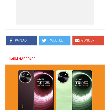
PAYLAŞ
TWEETLE
GÖNDER
İLGİLİ HABERLER