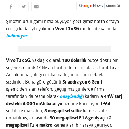
Şirketin ürün gamı hızla büyüyor, geçtiğimiz hafta ortaya
çıktığı kadarıyla yakında
Vivo T3x 5G
modeli de yakında
bulunuyor
.
Vivo T3x 5G,
yaklaşık olarak
180 dolarlık
bütçe dostu bir
seçenek olarak 17 Nisan tarihinde resmi olarak tanıtılacak.
Ancak buna çok gerek kalmadı çünkü tüm detaylar
sızdırıldı. Buna göre gücünü
Snapdragon 6 Gen 1
işlemciden alan telefon, geçtiğimiz günlerde firma
tarafından da resmi olarak
onaylandığı
kadarıyla
44W şarj
destekli
6.000 mAh batarya
üzerine kuruluyor,
IP64
sertifikasına sahip,
8 megapiksel selfie
kamerası ile
donatılmış, arkasında
50 megapiksel F1.8 geniş açı + 2
megapiksel F2.4
makro
kameraları bir araya getiriyor,