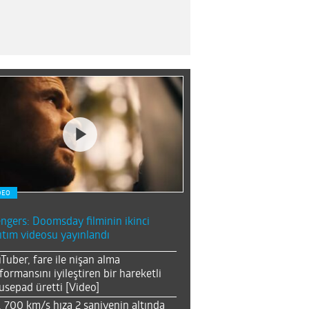
DEO
ngers: Doomsday filminin ikinci
ıtım videosu yayınlandı
Tuber, fare ile nişan alma
formansını iyileştiren bir hareketli
sepad üretti [Video]
, 700 km/s hıza 2 saniyenin altında