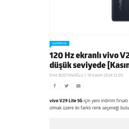
KAMPANYA
120 Hz ekranlı vivo V29
düşük seviyede [Kası
Emir BOSTANOĞLU
18 Kasım 2024 12:00
vivo V29 Lite 5G
için yeni indirim fırsat
olmak üzere iki farklı renk seçeneği bul