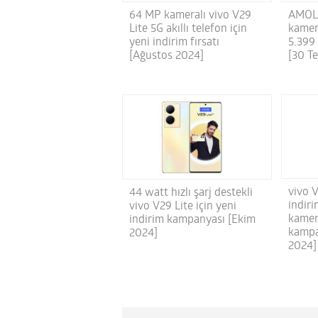
64 MP kameralı vivo V29
AMOLE
Lite 5G akıllı telefon için
kamera
yeni indirim fırsatı
5.399 
[Ağustos 2024]
[30 T
vivo V
44 watt hızlı şarj destekli
indiri
vivo V29 Lite için yeni
kamer
indirim kampanyası [Ekim
kampa
2024]
2024]