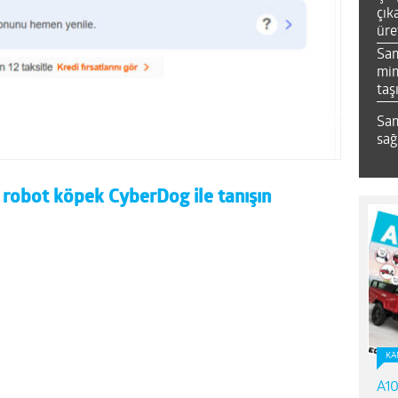
çık
üre
Sa
mim
taş
Sam
sağ
 robot köpek CyberDog ile tanışın
KA
A10