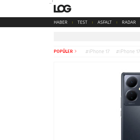
HABER
TEST
ASFALT
RADAR
POPÜLER
#iPhone 17
#iPhone 17