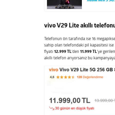
nubia Neo 3 5G:
vivo V29 Lite akıllı telefo
Telefonun ön tarafında ise 16 megapiks
sahip olan telefondaki pil kapasitesi is
fiyatı
12.999 TL
‘den
11.999 TL
‘ye geril
akıllı telefon arıyorsanız bu kampanyaya 