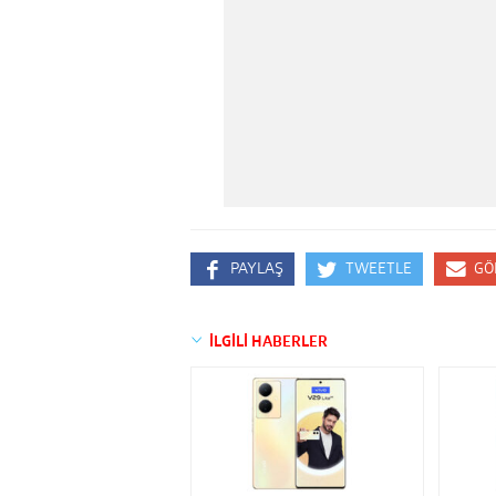
PAYLAŞ
TWEETLE
GÖ
İLGİLİ HABERLER