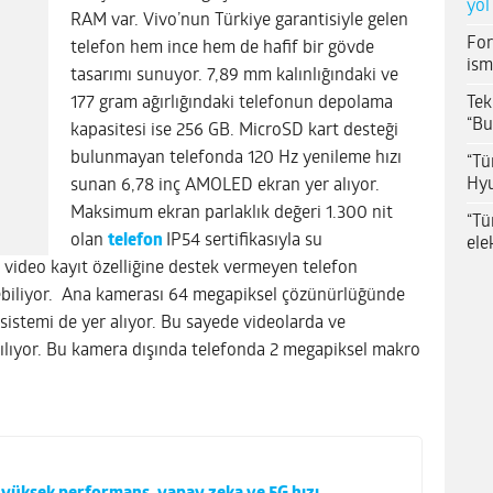
yol
RAM var. Vivo’nun Türkiye garantisiyle gelen
For
telefon hem ince hem de hafif bir gövde
ism
tasarımı sunuyor. 7,89 mm kalınlığındaki ve
Tek
177 gram ağırlığındaki telefonun depolama
“Bu
kapasitesi ise 256 GB. MicroSD kart desteği
bulunmayan telefonda 120 Hz yenileme hızı
“Tü
Hyu
sunan 6,78 inç AMOLED ekran yer alıyor.
Maksimum ekran parlaklık değeri 1.300 nit
“Tü
olan
telefon
IP54 sertifikasıyla su
ele
K video kayıt özelliğine destek vermeyen telefon
ebiliyor. Ana kamerası 64 megapiksel çözünürlüğünde
sistemi de yer alıyor. Bu sayede videolarda ve
ltılıyor. Bu kamera dışında telefonda 2 megapiksel makro