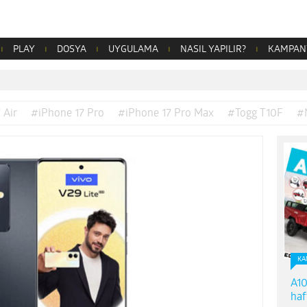
PLAY
DOSYA
UYGULAMA
NASIL YAPILIR?
KAMPAN
 Air
#iPhone 17 Pro
#iPhone 17 Pro Max
#Togg T10F
#
KA
A10
haf