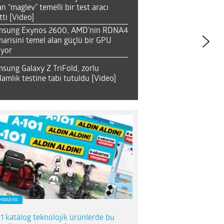
an “maglev” temelli bir test aracı
tti [Video]
msung Exynos 2600, AMD’nin RDNA4
arisini temel alan güçlü bir GPU
ıyor
sung Galaxy Z TriFold, zorlu
lamlık testine tabi tutuldu [Video]
MPANYA
1 katalog teknolojik ürünlerde bu