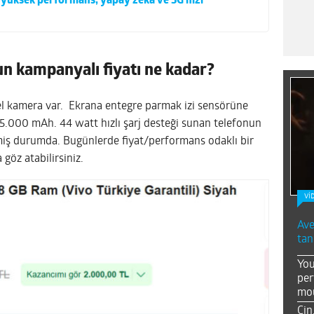
 yüksek performans, yapay zeka ve 5G hızı
nun kampanyalı fiyatı ne kadar?
el kamera var. Ekrana entegre parmak izi sensörüne
e 5.000 mAh. 44 watt hızlı şarj desteği sunan telefonun
emiş durumda. Bugünlerde fiyat/performans odaklı bir
göz atabilirsiniz.
Vİ
Ave
tan
You
per
mou
Çin