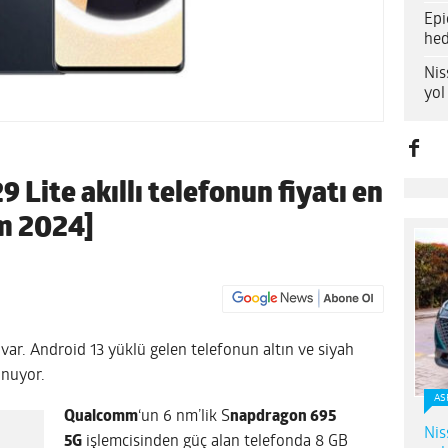
Epi
hed
Nis
yol
 Lite akıllı telefonun fiyatı en
m 2024]
ı var. Android 13 yüklü gelen telefonun altın ve siyah
unuyor.
AS
Qualcomm
‘un 6 nm’lik S
napdragon 695
Nis
5G
işlemcisinden güç alan telefonda 8 GB