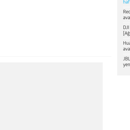
haf
Red
ava
DJI
[Ağ
Hua
ava
JBL
yen