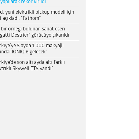
 yapılarak rekor kırıldı
d, yeni elektrikli pickup modeli için
i açıkladı: “Fathom”
 bir örneği bulunan sanat eseri
gatti Destrier” görücüye çıkarıldı
rkiye’ye 5 ayda 1.000 makyajlı
ndai IONIQ 6 gelecek”
rkiye’de son altı ayda altı farklı
ktrikli Skywell ET5 yandı”