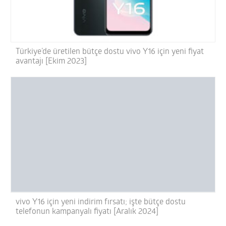
Türkiye’de üretilen bütçe dostu vivo Y16 için yeni fiyat
avantajı [Ekim 2023]
vivo Y16 için yeni indirim fırsatı; işte bütçe dostu
telefonun kampanyalı fiyatı [Aralık 2024]