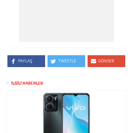
PAYLAŞ
TWEETLE
GÖNDER
İLGİLİ HABERLER