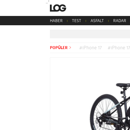
HABER
TEST
ASFALT
RADAR
POPÜLER
#iPhone 17
#iPhone 17