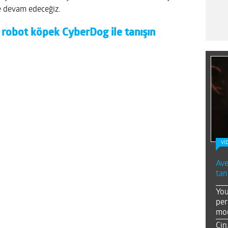
e devam edeceğiz.
 robot köpek CyberDog ile tanışın
Vİ
Ave
tan
You
per
mou
Çin