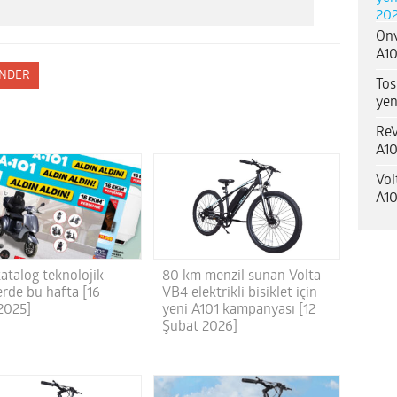
202
Onv
A10
NDER
Tos
yen
ReV
A10
Vol
A10
80 km menzil sunan Volta
atalog teknolojik
VB4 elektrikli bisiklet için
erde bu hafta [16
yeni A101 kampanyası [12
2025]
Şubat 2026]