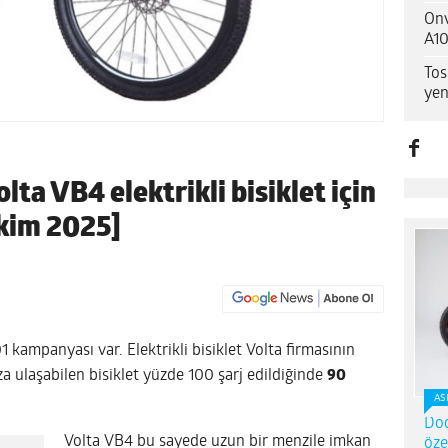
Onv
A10
Tos
yen
ta VB4 elektrikli bisiklet için
Ekim 2025]
101 kampanyası var. Elektrikli bisiklet Volta firmasının
a ulaşabilen bisiklet yüzde 100 şarj edildiğinde
90
AS
Dod
Volta VB4 bu sayede uzun bir menzile imkan
öze