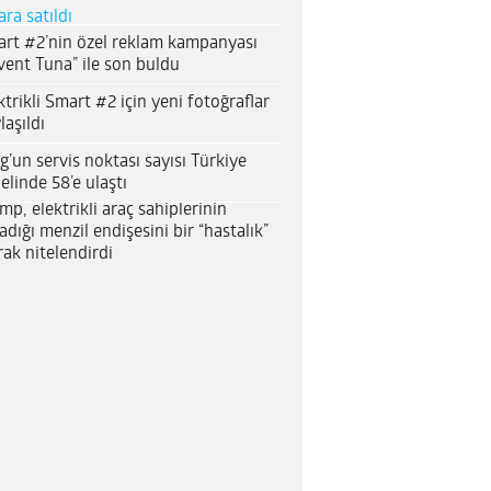
ara satıldı
rt #2’nin özel reklam kampanyası
vent Tuna” ile son buldu
ktrikli Smart #2 için yeni fotoğraflar
laşıldı
g’un servis noktası sayısı Türkiye
elinde 58’e ulaştı
mp, elektrikli araç sahiplerinin
adığı menzil endişesini bir “hastalık”
rak nitelendirdi