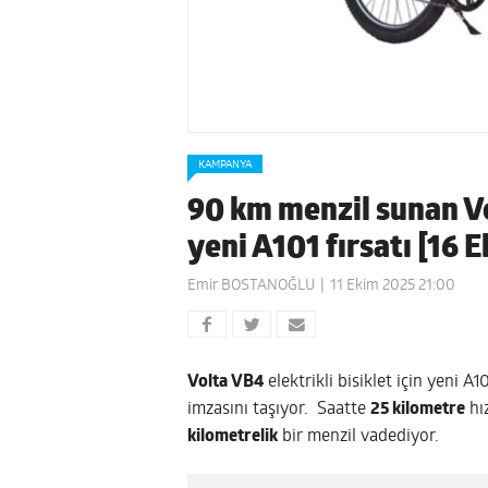
KAMPANYA
90 km menzil sunan Vol
yeni A101 fırsatı [16 
Emir BOSTANOĞLU
11 Ekim 2025 21:00
Volta VB4
elektrikli bisiklet için yeni A
imzasını taşıyor. Saatte
25 kilometre
hız
kilometrelik
bir menzil vadediyor.