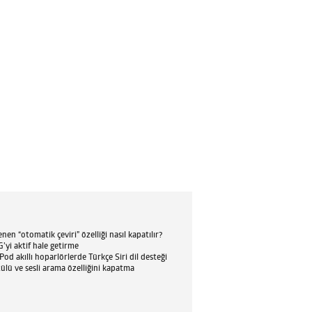
en “otomatik çeviri” özelliği nasıl kapatılır?
’yi aktif hale getirme
d akıllı hoparlörlerde Türkçe Siri dil desteği
tülü ve sesli arama özelliğini kapatma