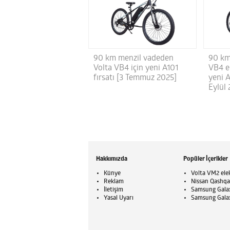
90 km menzil vadeden
90 km
Volta VB4 için yeni A101
VB4 el
fırsatı [3 Temmuz 2025]
yeni 
Eylül
Hakkımızda
Popüler İçerikler
Künye
Volta VM2 elek
Reklam
Nissan Qashqai
İletişim
Samsung Galaxy
Yasal Uyarı
Samsung Galaxy