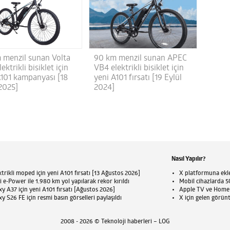
 menzil sunan Volta
90 km menzil sunan APEC
ektrikli bisiklet için
VB4 elektrikli bisiklet için
A101 kampanyası [18
yeni A101 fırsatı [19 Eylül
 2025]
2024]
Nasıl Yapılır?
trikli moped için yeni A101 fırsatı [13 Ağustos 2026]
X platformuna eklen
 e-Power ile 1.980 km yol yapılarak rekor kırıldı
Mobil cihazlarda 5G
 A37 için yeni A101 fırsatı [Ağustos 2026]
Apple TV ve HomePo
 S26 FE için resmi basın görselleri paylaşıldı
X için gelen görün
2008 - 2026 © Teknoloji haberleri – LOG