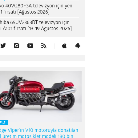
o 40VQ80F3A televizyon için yeni
1 fırsatı [Ağustos 2026]
hiba 65UV2363DT televizyon için
i A101 fırsatı [13-19 Ağustos 2026]
FALT
ge Viper’ın V10 motoruyla donatılan
l üretim motosiklet modeli 180 bin