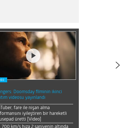
DEO
ngers: Doomsday filminin ikinci
ıtım videosu yayınlandı
Tuber, fare ile nişan alma
formansını iyileştiren bir hareketli
sepad üretti [Video]
, 700 km/s hıza 2 saniyenin altında