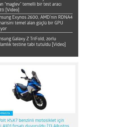
an “maglev” temelli bir test aracı
tti [Video]
msung Exynos 2600, AMD’nin RDNA4
arisini temel alan güçlü bir GPU
ıyor
sung Galaxy Z TriFold, zorlu
lamlık testine tabi tutuldu [Video]
MPANYA
olt RSX7 benzinli motosiklet için
i A101 fırsatı duyuruldu [13 Ağustos