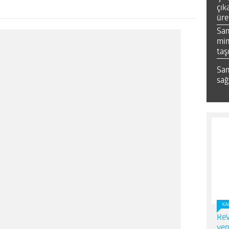
çık
üre
Sa
mim
taş
Sam
sağ
KA
ReV
yen