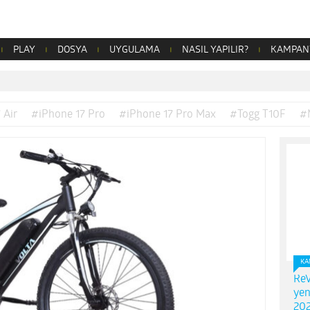
PLAY
DOSYA
UYGULAMA
NASIL YAPILIR?
KAMPAN
 Air
#iPhone 17 Pro
#iPhone 17 Pro Max
#Togg T10F
#
KA
ReV
yen
202