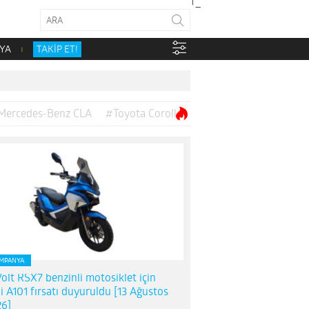
YA
TAKİP ET!
Mercedes-Benz CLA
#Toyota Corolla
MPANYA
olt RSX7 benzinli motosiklet için
i A101 fırsatı duyuruldu [13 Ağustos
6]