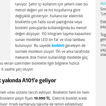
dol
tanıyor. Şehir içi kullanım için yeterli olan bu
Sma
menzil değeri yol ve hız koşullarına göre
“Le
değişiklik gösteriyor. Kullanıcılar elektrikli
Ele
bisiklette çok fazla sürat yaptığında veya
pay
bisikleti yokuşlarda kullandığında bu menzil
değeri düşüyor. 110 kilogram taşıma kapasitesi
Tog
gen
sunan modelde LED ön far ve stop lambası
Tru
bulunuyor. Bu sayede
bisikleti
geceleyin de
yaş
sürmek mümkün oluyor. Ön ve arka tarafında
ola
mekanik disk frenin kullanıldığı modelde güç
 ekran üzerinden bisikletle ilgili bilgilere hızlıca
k 6 saatte şarj oluyor.
et yakında A101’e geliyor
meli vites sistemi tercih ediliyor. Bisikletin hem ön hem
Bisikletin peşin fiyatı
19.990 TL
. Elektrik bisiklet kredi
iliyor. Kredi kartlarıyla taksitle de temin edilebiliyor.