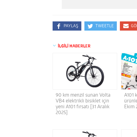
PAYLAŞ
TWEETLE
GÖ
İLGİLİ HABERLER
90 km menzil sunan Volta
A101 k
VB4 elektrikli bisiklet için
ürünl
yeni A101 fırsatı [31 Aralık
Ekim 
2025]