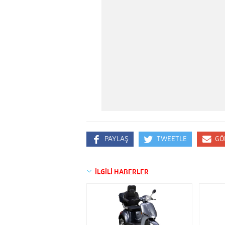
PAYLAŞ
TWEETLE
GÖ
İLGİLİ HABERLER