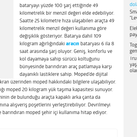
dol
bataryayı yüzde 100 şarj ettiğinde 49
Sma
kilometrelik bir menzil değeri elde edebiliyor.
“Le
Saatte 25 kilometre hıza ulaşabilen araçta 49
Ele
kilometrelik menzil değeri kullanıma göre
pay
değişiklik gösteriyor. Batarya dahil 109
kilogram ağırlığındaki
aracın
bataryası 6 ila 8
Tog
gen
saat arasında şarj oluyor. Geniş, konforlu ve
Tru
kol dayamaya sahip sürücü koltuğunu
yaş
bünyesinde barındıran araç patlamaya karşı
ola
dayanıklı lastiklere sahip. Moped’de dijital
ekran üzerinden moped hakkındaki bilgilere ulaşabiliyor.
dığı moped 20 kilogram yük taşıma kapasitesi sunuyor.
minin de bulunduğu araçta kapaklı arka çanta da
nına alışveriş poşetlerini yerleştirebiliyor. Devrilmeyi
 barındıran moped şehir içi kullanıma hitap ediyor.