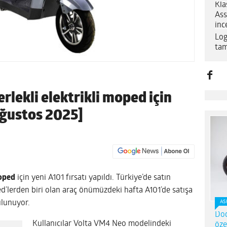
Kla
Ass
inc
Log
tam
rlekli elektrikli moped için
 Ağustos 2025]
moped
için yeni A101 fırsatı yapıldı. Türkiye’de satın
ped’lerden biri olan araç önümüzdeki hafta A101’de satışa
lunuyor.
AS
Dod
Kullanıcılar Volta VM4 Neo modelindeki
öze