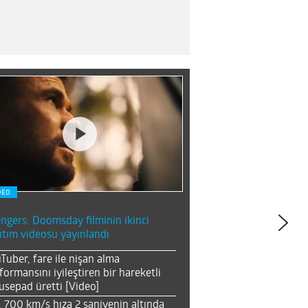
DEO
ngers: Doomsday filminin ikinci
ıtım videosu yayınlandı
Tuber, fare ile nişan alma
formansını iyileştiren bir hareketli
sepad üretti [Video]
, 700 km/s hıza 2 saniyenin altında