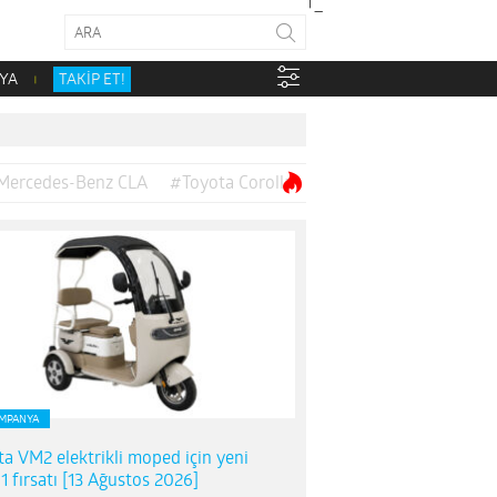
YA
TAKİP ET!
Mercedes-Benz CLA
#Toyota Corolla
MPANYA
ta VM2 elektrikli moped için yeni
1 fırsatı [13 Ağustos 2026]