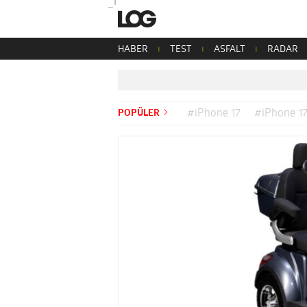
HABER
TEST
ASFALT
RADAR
POPÜLER
#iPhone 17
#iPhone 17