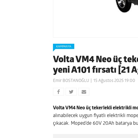
KAMPANYA
Volta VM4 Neo üç teke
yeni A101 fırsatı [21
Emir BOSTANOĞLU
15 Ağustos 2025 19:00
Volta VM4 Neo üç tekerlekli elektrikli 
alınabilecek uygun fiyatlı elektrikli mo
çıkacak. Moped’de 60V 20Ah batarya bu