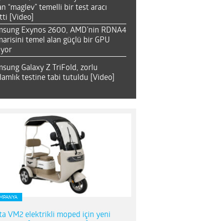
an “maglev” temelli bir test aracı
tti [Video]
msung Exynos 2600, AMD’nin RDNA4
arisini temel alan güçlü bir GPU
ıyor
sung Galaxy Z TriFold, zorlu
lamlık testine tabi tutuldu [Video]
MPANYA
ta VM2 elektrikli moped için yeni