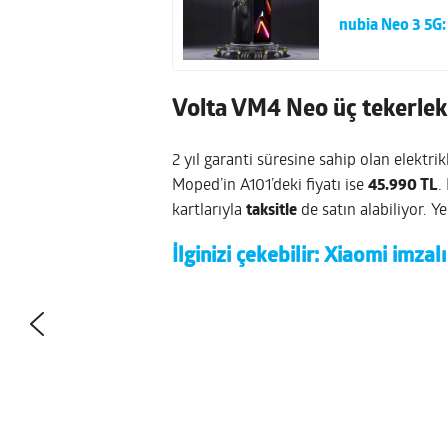
nubia Neo 3 5G:
Volta VM4 Neo üç tekerlek
2 yıl garanti süresine sahip olan elektri
Moped’in A101’deki fiyatı ise
45.990 TL
.
kartlarıyla
taksitle
de satın alabiliyor. Y
İlginizi çekebilir:
Xiaomi imzalı