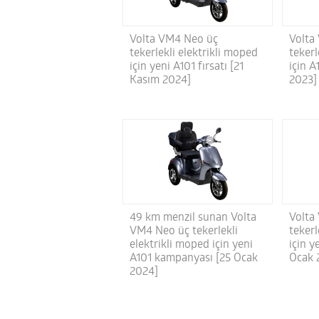
Volta VM4 Neo üç
Volta
tekerlekli elektrikli moped
tekerl
için yeni A101 fırsatı [21
için A
Kasım 2024]
2023]
49 km menzil sunan Volta
Volta
VM4 Neo üç tekerlekli
tekerl
elektrikli moped için yeni
için y
A101 kampanyası [25 Ocak
Ocak 
2024]