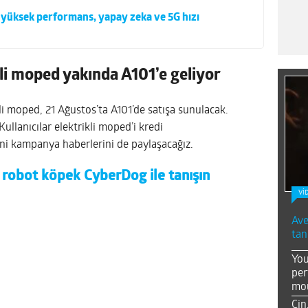
 yüksek performans, yapay zeka ve 5G hızı
li moped yakında A101’e geliyor
kli moped, 21 Ağustos’ta A101’de satışa sunulacak.
 Kullanıcılar elektrikli moped’i kredi
eni kampanya haberlerini de paylaşacağız.
 robot köpek CyberDog ile tanışın
Vİ
Ave
tan
You
per
mou
Çin