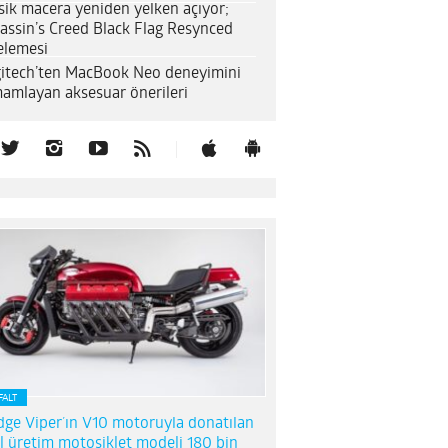
sik macera yeniden yelken açıyor;
assin’s Creed Black Flag Resynced
elemesi
itech’ten MacBook Neo deneyimini
amlayan aksesuar önerileri
FALT
ge Viper’ın V10 motoruyla donatılan
l üretim motosiklet modeli 180 bin