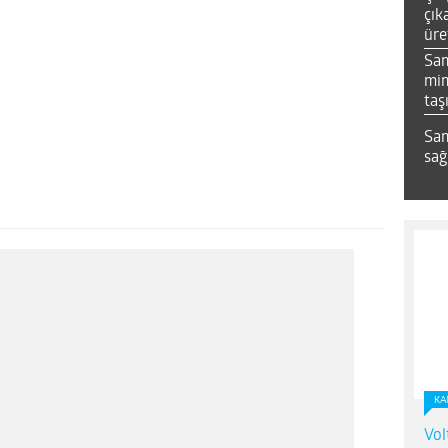
çık
üre
Sa
mim
taş
Sam
sağ
KA
Vol