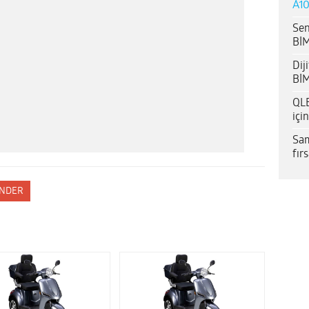
A10
Sen
BİM
Dij
BİM
QLE
içi
Sam
fır
NDER