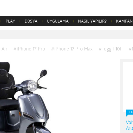
PLAY
DOSYA
UYGULAMA
NASIL YAPILIR?
KAMPAN
 Air
#iPhone 17 Pro
#iPhone 17 Pro Max
#Togg T10F
#
KA
Vol
A10