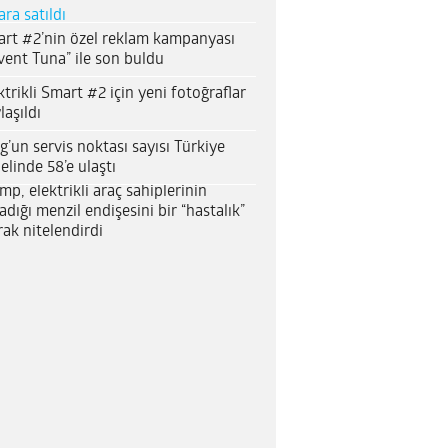
ara satıldı
rt #2’nin özel reklam kampanyası
vent Tuna” ile son buldu
ktrikli Smart #2 için yeni fotoğraflar
laşıldı
g’un servis noktası sayısı Türkiye
elinde 58’e ulaştı
mp, elektrikli araç sahiplerinin
adığı menzil endişesini bir “hastalık”
rak nitelendirdi