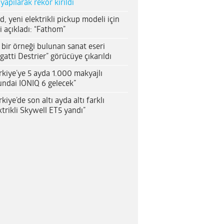
 yapılarak rekor kırıldı
d, yeni elektrikli pickup modeli için
i açıkladı: “Fathom”
 bir örneği bulunan sanat eseri
gatti Destrier” görücüye çıkarıldı
rkiye’ye 5 ayda 1.000 makyajlı
ndai IONIQ 6 gelecek”
rkiye’de son altı ayda altı farklı
ktrikli Skywell ET5 yandı”