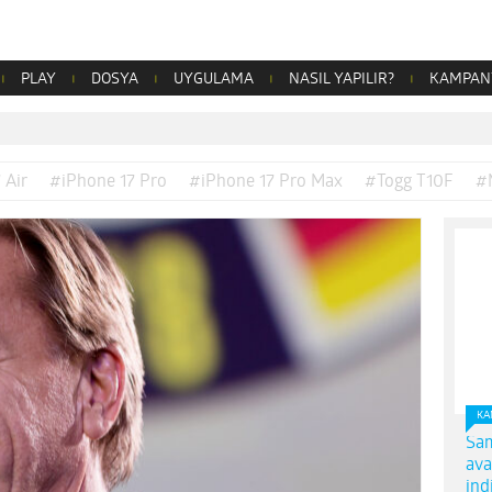
PLAY
DOSYA
UYGULAMA
NASIL YAPILIR?
KAMPAN
 Air
#iPhone 17 Pro
#iPhone 17 Pro Max
#Togg T10F
#
KA
Sam
ava
ind