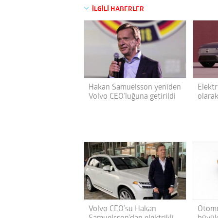
İLGİLİ HABERLER
Hakan Samuelsson yeniden
Elektr
Volvo CEO’luğuna getirildi
olarak
Volvo CEO’su Hakan
Otomo