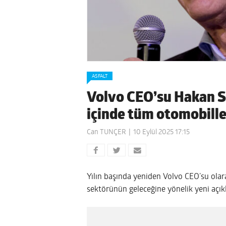
ASFALT
Volvo CEO’su Hakan Sa
içinde tüm otomobiller
Can TUNÇER
10 Eylül 2025 17:15
Yılın başında yeniden Volvo CEO’su ola
sektörünün geleceğine yönelik yeni açı