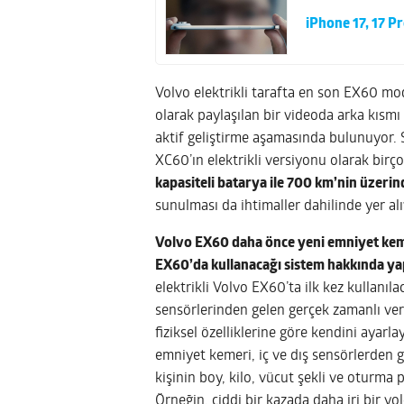
iPhone 17, 17 Pr
Volvo elektrikli tarafta en son EX60 mo
olarak paylaşılan bir videoda arka kısm
aktif geliştirme aşamasında bulunuyor. 
XC60’ın elektrikli versiyonu olarak birç
kapasiteli batarya ile 700 km’nin üzerin
sunulması da ihtimaller dahilinde yer alı
Volvo EX60 daha önce yeni emniyet kemer
EX60’da kullanacağı sistem hakkında yap
elektrikli Volvo EX60’ta ilk kez kullanı
sensörlerinden gelen gerçek zamanlı ve
fiziksel özelliklerine göre kendini ayarl
emniyet kemeri, iç ve dış sensörlerden g
kişinin boy, kilo, vücut şekli ve oturma 
Örneğin, ciddi bir kazada daha iri bir yo