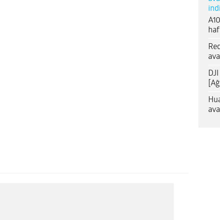
ind
A10
haf
Red
ava
DJI
[Ağ
Hua
ava