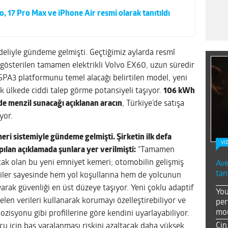
o, 17 Pro Max ve iPhone Air resmi olarak tanıtıldı
deliyle gündeme gelmişti. Geçtiğimiz aylarda resmî
ı gösterilen tamamen elektrikli Volvo EX60, uzun süredir
SPA3 platformunu temel alacağı belirtilen model, yeni
ok ülkede ciddi talep görme potansiyeli taşıyor.
106 kWh
de menzil sunacağı açıklanan aracın
, Türkiye’de satışa
yor.
i sistemiyle gündeme gelmişti. Şirketin ilk defa
Vİ
ılan açıklamada şunlara yer verilmişti:
“Tamamen
lacak olan bu yeni emniyet kemeri; otomobilin gelişmiş
Ave
tan
riler sayesinde hem yol koşullarına hem de yolcunun
ayarak güvenliği en üst düzeye taşıyor. Yeni çoklu adaptif
You
elen verileri kullanarak korumayı özelleştirebiliyor ve
per
mou
pozisyonu gibi profillerine göre kendini uyarlayabiliyor.
Çin
lcu için baş yaralanması riskini azaltacak daha yüksek