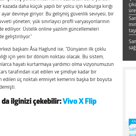
çık
r kazada daha küçük yapılı bir yolcu için kaburga kırığı
üre
ayar devreye giriyor. Bu gelişmiş güvenlik seviyesi, bir
Sa
eti yöneten, yük sınırlayıcı profil varyasyonlarının
mim
de ediliyor. Üstelik online yazılım güncellemeleri
taş
geliştiriliyor.”
Sam
sağ
rkezi başkanı Åsa Haglund ise, “Dünyanın ilk çoklu
iği için yeni bir dönüm noktası olacak. Bu sistem,
yonlarca hayatı kurtarmaya yardımcı olma vizyonumuzun
Cars tarafından icat edilen ve şimdiye kadar bir
n edilen üç noktalı emniyet kemerini başka bir boyuta
demişti.
a ilginizi çekebilir:
Vivo X Flip
KA
Sam
ava