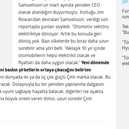
yol
Samuelsson’un mart ayında yeniden CEO
For
olarak atandığını duyurmuştu. Koltuğu Jim
ism
Rowan’dan devralan Samuelsson, verdiği son
Tek
röportajda şunları söyledi: “Otomotiv sektörü
“Bu
elektrikliye dönüyor. Artık bu konuda geri
dönüş yok. Bazı ülkelerde bu biraz daha uzun
“Tü
Hyu
sürebilir ama yön belli. Yaklaşık 10 yıl içinde
otomobillerin hepsi elektrikli olacak ve
“Tü
fiyatları da daha uygun olacak.”
Yeni dönemde
ele
 baskın şirketlerin ortaya çıkacağını belirten
Yeni dünyada iki ya da üç çok güçlü Çinli marka olacak. Bu
ıracak. Dolayısıyla bu bir yeniden yapılanma dalgasını
ra uyum sağlayıp hayatta kalacak, diğerleri ise ayakta
ına büyük önem veren Volvo, uzun süredir Çinli