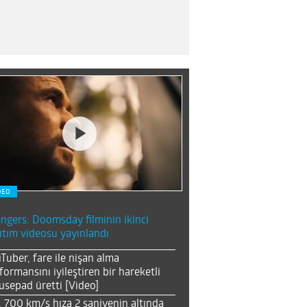
DEO
ngers: Doomsday filminin ikinci
ıtım videosu yayınlandı
Tuber, fare ile nişan alma
formansını iyileştiren bir hareketli
sepad üretti [Video]
, 700 km/s hıza 2 saniyenin altında