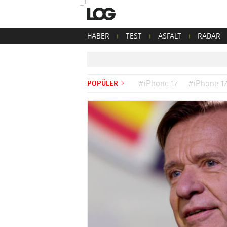
HABER
TEST
ASFALT
RADAR
POPÜLER
#iPhone 17
#iPhone 17