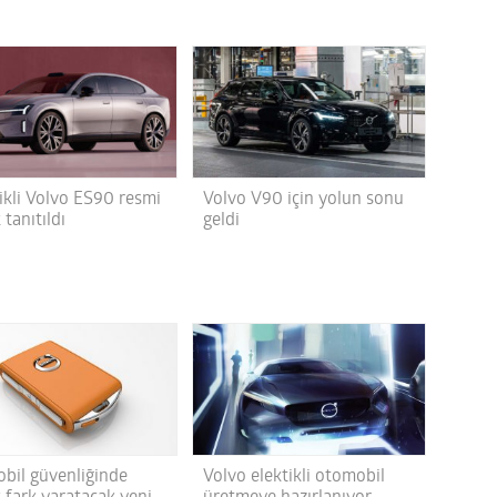
ikli Volvo ES90 resmi
Volvo V90 için yolun sonu
 tanıtıldı
geldi
bil güvenliğinde
Volvo elektikli otomobil