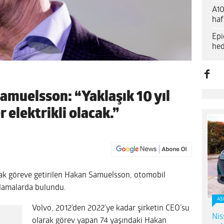
A10
haf
Epi
hed
muelsson: “Yaklaşık 10 yıl
 elektrikli olacak.”
rak göreve getirilen Hakan Samuelsson, otomobil
klamalarda bulundu.
AS
Volvo, 2012’den 2022’ye kadar şirketin CEO’su
Nis
olarak görev yapan 74 yaşındaki Hakan