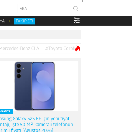
YA
TAKİP ET!
Mercedes-Benz CLA
#Toyota Corolla
MPANYA
sung Galaxy S25 FE için yeni fiyat
ntajı; işte 50 MP kameralı telefonun
irimli fiyatı [Ağustos 2026]