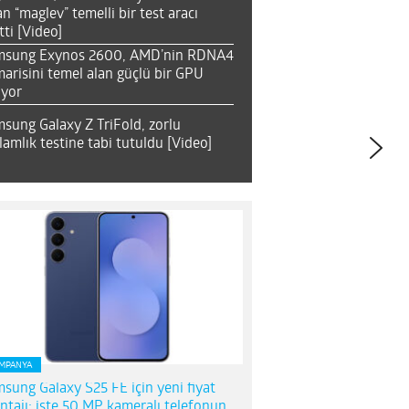
an “maglev” temelli bir test aracı
tti [Video]
msung Exynos 2600, AMD’nin RDNA4
arisini temel alan güçlü bir GPU
ıyor
sung Galaxy Z TriFold, zorlu
lamlık testine tabi tutuldu [Video]
MPANYA
sung Galaxy S25 FE için yeni fiyat
ntajı; işte 50 MP kameralı telefonun