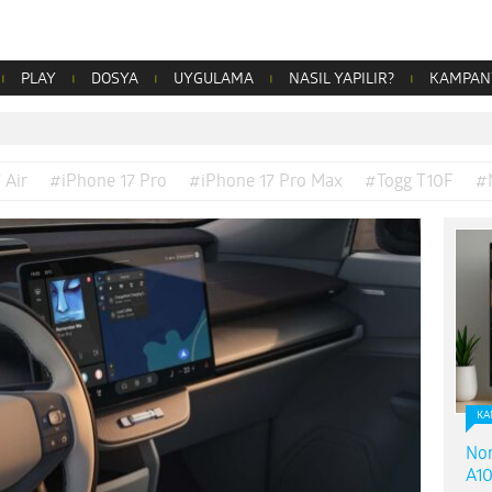
PLAY
DOSYA
UYGULAMA
NASIL YAPILIR?
KAMPAN
 Air
#iPhone 17 Pro
#iPhone 17 Pro Max
#Togg T10F
#
KA
Nor
A10