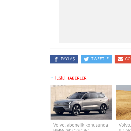
PAYLAŞ
TWEETLE
GÖ
İLGİLİ HABERLER
Volvo, abonelik konusunda
Volvo
BMW gibi “küçük”
bir el