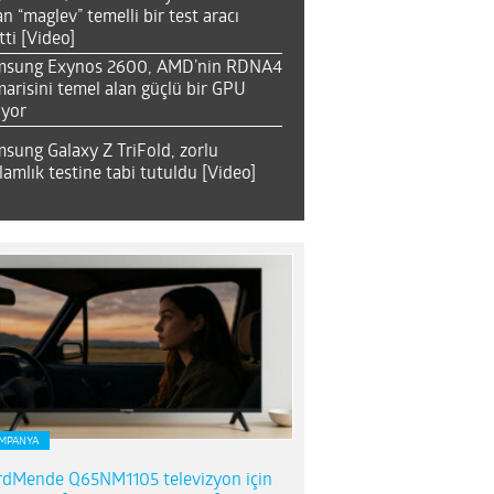
an “maglev” temelli bir test aracı
tti [Video]
msung Exynos 2600, AMD’nin RDNA4
arisini temel alan güçlü bir GPU
ıyor
sung Galaxy Z TriFold, zorlu
lamlık testine tabi tutuldu [Video]
MPANYA
dMende Q65NM1105 televizyon için