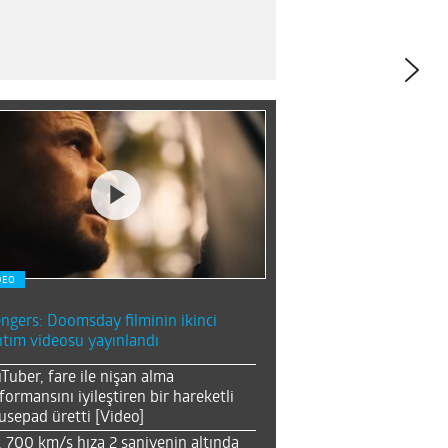
DEO
ngers: Doomsday filminin ikinci
ıtım videosu yayınlandı
Tuber, fare ile nişan alma
formansını iyileştiren bir hareketli
sepad üretti [Video]
, 700 km/s hıza 2 saniyenin altında