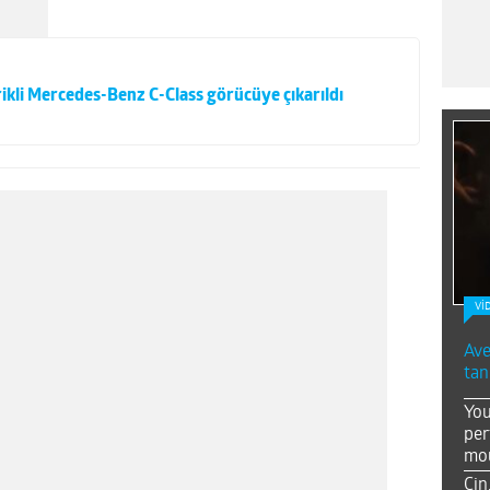
kli Mercedes-Benz C-Class görücüye çıkarıldı
Vİ
Ave
tan
You
per
mou
Çin