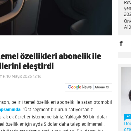
ReV
yen
202
Onv
A10
emel özellikleri abonelik ile
lerini eleştirdi
me: 10 Mayıs 2026 12:16
son, belirli temel özellikleri abonelik ile satan otomobil
kapsamında
, “Üst segment bir ürün satıyorsanız
ak ek ücretler istememelisiniz. Yaklaşık 80 bin dolar
AS
Dod
el özellikler için ayda 5 dolar daha talep edilmemeli;
öze