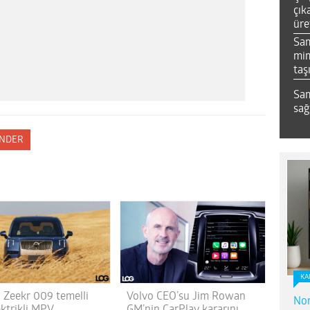
çık
üre
Sa
mim
taş
Sam
sağ
NDER
KA
, Zeekr 009 temelli
Volvo CEO’su Jim Rowan
Nor
ektrikli MPV
GM’nin CarPlay kararını