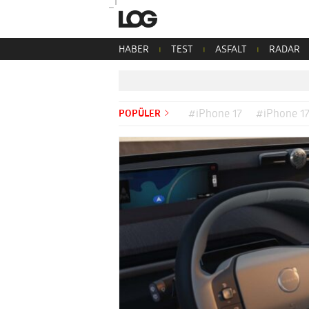
HABER
TEST
ASFALT
RADAR
POPÜLER
#iPhone 17
#iPhone 17