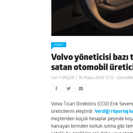
ASFALT
Volvo yöneticisi bazı t
satan otomobil üretici
Can TUNÇER
10 Mayıs 2026 12:12
- Güncelle
Volvo Ticari Direktörü (CCO) Erik Severin
üreticilerini eleştirdi.
Verdiği röportaj 
müşteriden küçük hesaplar peşinde koşar
harcayan birinden koltuk ısıtma gibi tem