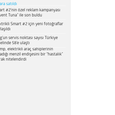
ara satıldı
rt #2’nin özel reklam kampanyası
vent Tuna” ile son buldu
ktrikli Smart #2 için yeni fotoğraflar
laşıldı
g’un servis noktası sayısı Türkiye
elinde 58’e ulaştı
mp, elektrikli araç sahiplerinin
adığı menzil endişesini bir “hastalık”
rak nitelendirdi