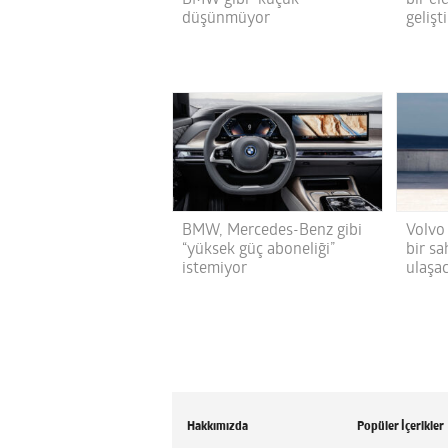
düşünmüyor
gelişt
BMW, Mercedes-Benz gibi
Volvo 
“yüksek güç aboneliği”
bir sa
istemiyor
ulaşa
Hakkımızda
Popüler İçerikler