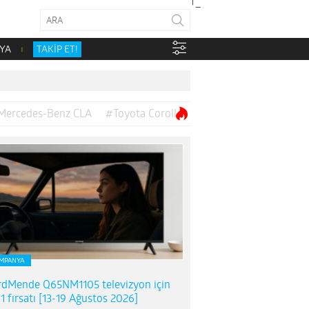
YA
TAKİP ET!
Mercedes-Benz CLA
#Toyota Corolla
MPANYA
dMende Q65NM1105 televizyon için
1 fırsatı [13-19 Ağustos 2026]