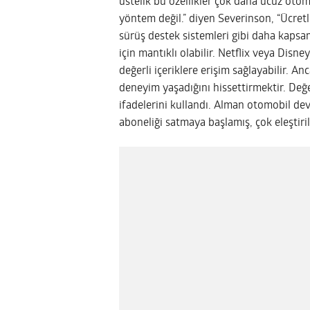
üstelik bu özellikler çok daha ucuz oto
yöntem değil.” diyen Severinson, “Ücretl
sürüş destek sistemleri gibi daha kapsam
için mantıklı olabilir. Netflix veya Disne
değerli içeriklere erişim sağlayabilir. An
deneyim yaşadığını hissettirmektir. Değe
ifadelerini kullandı. Alman otomobil dev
aboneliği satmaya başlamış, çok eleştiri