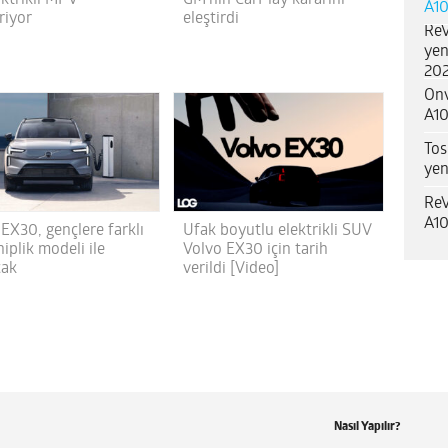
A10
iriyor
eleştirdi
ReV
yen
202
Onv
A10
Tos
yen
ReV
A10
EX30, gençlere farklı
Ufak boyutlu elektrikli SUV
hiplik modeli ile
Volvo EX30 için tarih
cak
verildi [Video]
Nasıl Yapılır?