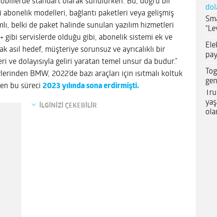
mobillerde standart olarak sunulurken. Bu, doğru bir
dol
i abonelik modelleri, bağlantı paketleri veya gelişmiş
Sma
lı, belki de paket halinde sunulan yazılım hizmetleri
“Le
y+ gibi servislerde olduğu gibi, abonelik sistemi ek ve
Ele
cak asıl hedef, müşteriye sorunsuz ve ayrıcalıklı bir
pay
ri ve dolayısıyla geliri yaratan temel unsur da budur.”
Tog
lerinden BMW, 2022’de bazı araçları için ısıtmalı koltuk
gen
len bu süreci
2023 yılında sona erdirmişti.
Tru
yaş
İLGİNİZİ ÇEKEBİLİR
ola