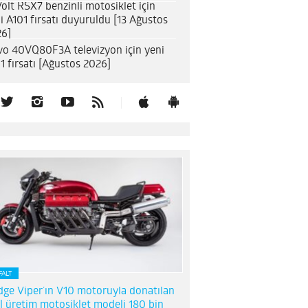
olt RSX7 benzinli motosiklet için
i A101 fırsatı duyuruldu [13 Ağustos
6]
o 40VQ80F3A televizyon için yeni
1 fırsatı [Ağustos 2026]
FALT
ge Viper’ın V10 motoruyla donatılan
l üretim motosiklet modeli 180 bin