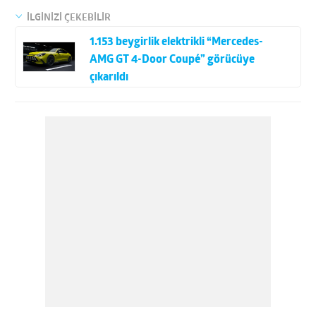
İLGİNİZİ ÇEKEBİLİR
1.153 beygirlik elektrikli “Mercedes-
AMG GT 4-Door Coupé” görücüye
çıkarıldı