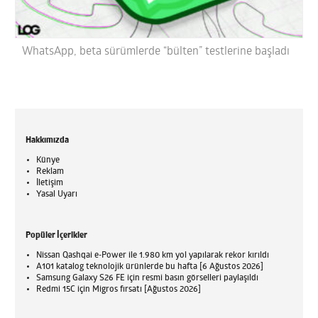
WhatsApp, beta sürümlerde “bülten” testlerine başladı
Hakkımızda
Künye
Reklam
İletişim
Yasal Uyarı
Popüler İçerikler
Nissan Qashqai e-Power ile 1.980 km yol yapılarak rekor kırıldı
A101 katalog teknolojik ürünlerde bu hafta [6 Ağustos 2026]
Samsung Galaxy S26 FE için resmi basın görselleri paylaşıldı
Redmi 15C için Migros fırsatı [Ağustos 2026]