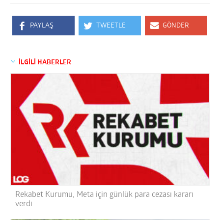
PAYLAŞ
TWEETLE
GÖNDER
İLGİLİ HABERLER
Rekabet Kurumu, Meta için günlük para cezası kararı
verdi