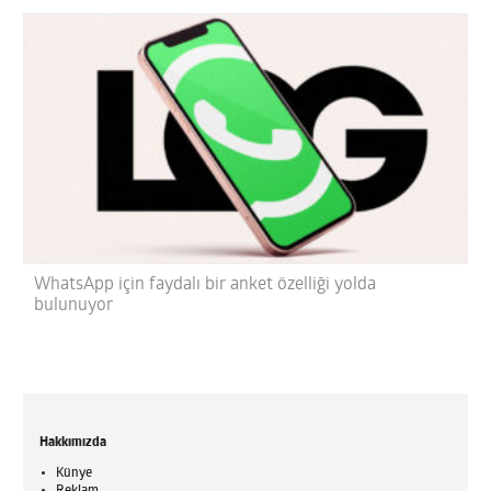
WhatsApp için faydalı bir anket özelliği yolda
bulunuyor
Hakkımızda
Künye
Reklam