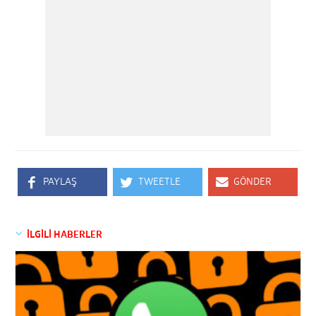
PAYLAŞ
TWEETLE
GÖNDER
İLGİLİ HABERLER