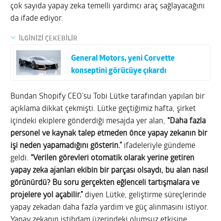
çok sayıda yapay zeka temelli yardımcı araç sağlayacağını
da ifade ediyor.
İLGİNİZİ ÇEKEBİLİR
General Motors, yeni Corvette
konseptini görücüye çıkardı
Bundan Shopify CEO’su Tobi Lütke tarafından yapılan bir
açıklama dikkat çekmişti. Lütke geçtiğimiz hafta, şirket
içindeki ekiplere gönderdiği mesajda yer alan,
“Daha fazla
personel ve kaynak talep etmeden önce yapay zekanın bir
işi neden yapamadığını gösterin.”
ifadeleriyle gündeme
geldi.
“Verilen görevleri otomatik olarak yerine getiren
yapay zeka ajanları ekibin bir parçası olsaydı, bu alan nasıl
görünürdü? Bu soru gerçekten eğlenceli tartışmalara ve
projelere yol açabilir.”
diyen Lütke, geliştirme süreçlerinde
yapay zekadan daha fazla yardım ve güç alınmasını istiyor.
Yapay zekanın istihdam üzerindeki olumsuz etkisine