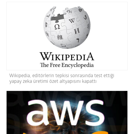
Wikipedia, editörlerin tepkisi sonrasında test ettiği
yapay zeka üretimi özet altyapısını kapattı