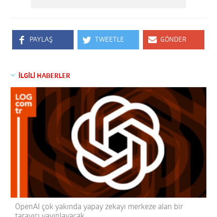
PAYLAŞ
TWEETLE
GÖNDER
İLGİLİ HABERLER
OpenAI çok yakında yapay zekayı merkeze alan bir
tarayıcı yayınlayacak