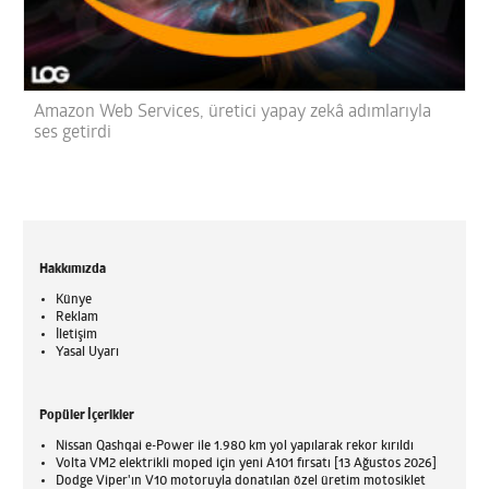
Amazon Web Services, üretici yapay zekâ adımlarıyla
ses getirdi
Hakkımızda
Künye
Reklam
İletişim
Yasal Uyarı
Popüler İçerikler
Nissan Qashqai e-Power ile 1.980 km yol yapılarak rekor kırıldı
Volta VM2 elektrikli moped için yeni A101 fırsatı [13 Ağustos 2026]
Dodge Viper'ın V10 motoruyla donatılan özel üretim motosiklet