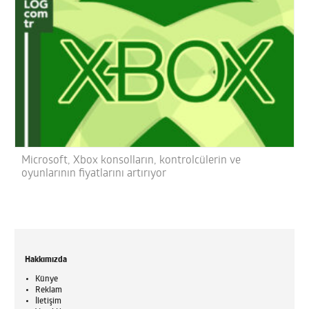
Microsoft, Xbox konsolların, kontrolcülerin ve
oyunlarının fiyatlarını artırıyor
Hakkımızda
Künye
Reklam
İletişim