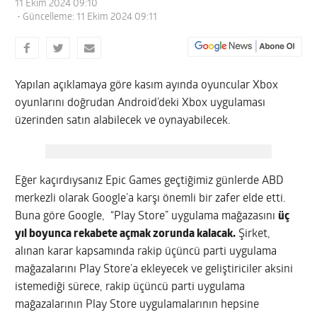
11 Ekim 2024 09:10
- Güncelleme: 11 Ekim 2024 09:11
Yapılan açıklamaya göre kasım ayında oyuncular Xbox
oyunlarını doğrudan Android’deki Xbox uygulaması
üzerinden satın alabilecek ve oynayabilecek.
Eğer kaçırdıysanız Epic Games geçtiğimiz günlerde ABD
merkezli olarak Google’a karşı önemli bir zafer elde etti.
Buna göre Google, “Play Store” uygulama mağazasını
üç
yıl boyunca rekabete açmak zorunda kalacak.
Şirket,
alınan karar kapsamında rakip üçüncü parti uygulama
mağazalarını Play Store’a ekleyecek ve geliştiriciler aksini
istemediği sürece, rakip üçüncü parti uygulama
mağazalarının Play Store uygulamalarının hepsine