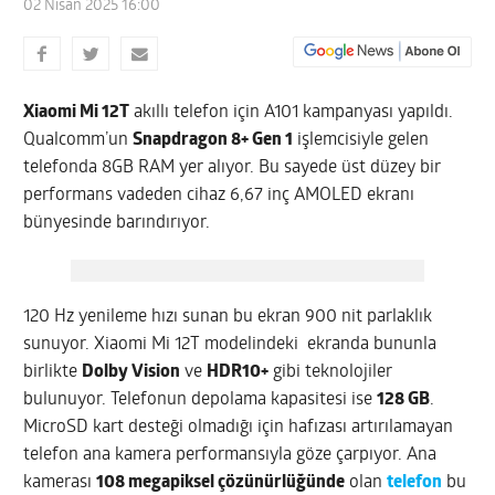
02 Nisan 2025 16:00
Xiaomi Mi 12T
akıllı telefon için A101 kampanyası yapıldı.
Qualcomm’un
Snapdragon 8+ Gen 1
işlemcisiyle gelen
telefonda 8GB RAM yer alıyor. Bu sayede üst düzey bir
performans vadeden cihaz 6,67 inç AMOLED ekranı
bünyesinde barındırıyor.
120 Hz yenileme hızı sunan bu ekran 900 nit parlaklık
sunuyor. Xiaomi Mi 12T modelindeki ekranda bununla
birlikte
Dolby Vision
ve
HDR10+
gibi teknolojiler
bulunuyor. Telefonun depolama kapasitesi ise
128 GB
.
MicroSD kart desteği olmadığı için hafızası artırılamayan
telefon ana kamera performansıyla göze çarpıyor. Ana
kamerası
108 megapiksel çözünürlüğünde
olan
telefon
bu