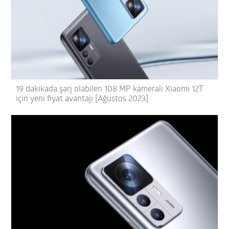
19 dakikada şarj olabilen 108 MP kameralı Xiaomi 12T
için yeni fiyat avantajı [Ağustos 2023]