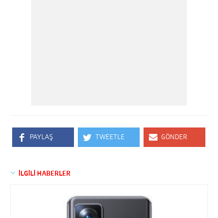
PAYLAŞ
TWEETLE
GÖNDER
İLGİLİ HABERLER