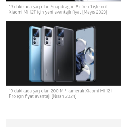
19 dakikada şarj olan Snapdragon 8+ Gen 1 işlemcili
Xiaomi Mi 12T için yeni avantajlı fiyat [Mayıs 2023]
19 dakikada şarj olan 200 MP kameralı Xiaomi Mi 12T
Pro için fiyat avantajı [Nisan 2024]