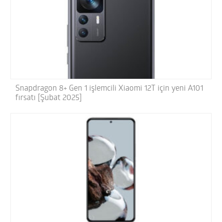
Snapdragon 8+ Gen 1 işlemcili Xiaomi 12T için yeni A101
fırsatı [Şubat 2025]