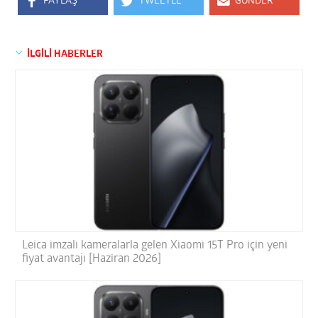
PAYLAŞ
TWEETLE
GÖNDER
İLGİLİ HABERLER
Leica imzalı kameralarla gelen Xiaomi 15T Pro için yeni
fiyat avantajı [Haziran 2026]