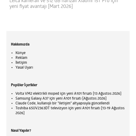
Leica kameralı ve 512 GB hafızalı Xiaomi 15T Pro için
yeni fiyat avantajı [Mart 2026]
Hakkımızda
Künye
Reklam
İletişim
Yasal Uyarı
Popüler İçerikler
Volta VM2 elektrikli moped için yeni A101 fırsatı [13 Ağustos 2026]
Samsung Galaxy A37 için yeni A101 fırsatı [Ağustos 2026]
Claude Code, kullanışlı bir "iletişim" altyapısıyla güncellendi
Toshiba 65UV2363DT televizyon için yeni A101 fırsatı [13-19 Ağustos
2026]
Nasıl Yapılır?