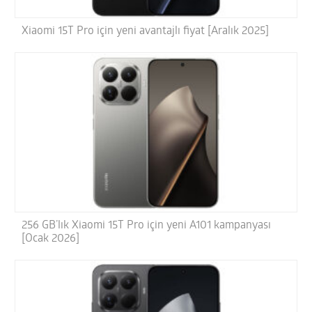
Xiaomi 15T Pro için yeni avantajlı fiyat [Aralık 2025]
256 GB’lık Xiaomi 15T Pro için yeni A101 kampanyası
[Ocak 2026]