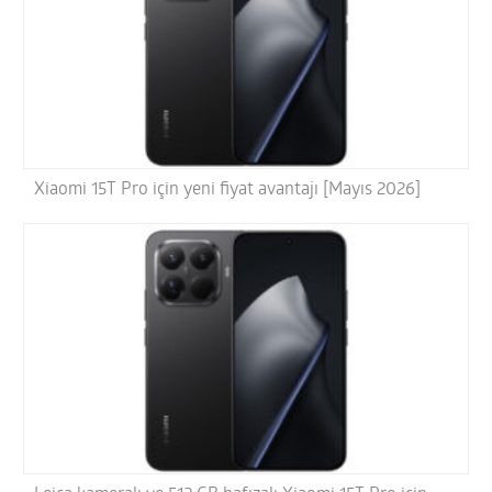
Xiaomi 15T Pro için yeni fiyat avantajı [Mayıs 2026]