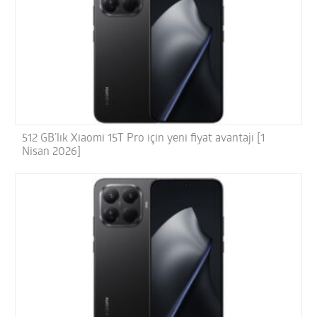
512 GB’lık Xiaomi 15T Pro için yeni fiyat avantajı [1
Nisan 2026]