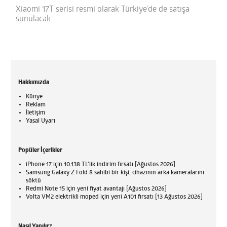
Xiaomi 17T serisi resmi olarak Türkiye’de de satışa
sunulacak
Hakkımızda
Künye
Reklam
İletişim
Yasal Uyarı
Popüler İçerikler
iPhone 17 için 10.138 TL'lik indirim fırsatı [Ağustos 2026]
Samsung Galaxy Z Fold 8 sahibi bir kişi, cihazının arka kameralarını
söktü
Redmi Note 15 için yeni fiyat avantajı [Ağustos 2026]
Volta VM2 elektrikli moped için yeni A101 fırsatı [13 Ağustos 2026]
Nasıl Yapılır?