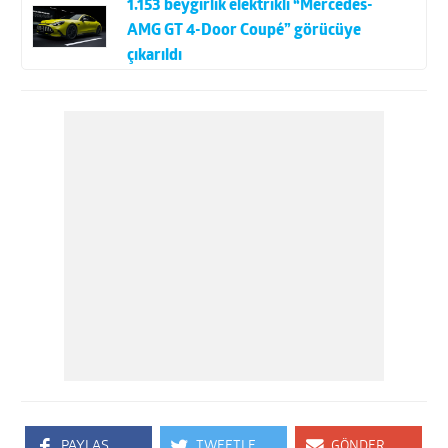
1.153 beygirlik elektrikli “Mercedes-
AMG GT 4-Door Coupé” görücüye
çıkarıldı
PAYLAŞ
TWEETLE
GÖNDER