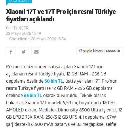
AKILLI TELEFON
Xiaomi 17T ve 17T Pro için resmi Türkiye
fiyatları açıklandı
Can TUNÇER
28 Mayıs 2026 15:49
- Güncelleme: 28 Mayıs 2026 15:54
Resmi site üzerinden satışa açılan Xiaomi 17T için
açıklanan resmi Türkiye fiyatı, 12 GB RAM + 256 GB
depolama özelinde
50 bin TL
, üstte yer alan 17T Pro’nun
resmi Türkiye fiyatı ise 12 GB RAM + 256 GB depolama
özelinde
65 bin TL
olarak duyuruldu. Teknik olarak
bakarsak Xiaomi 17T modeli 6,59 inç boyutunda 120 Hz
AMOLED ekran, MediaTek Dimensity 8500 Ultra işlemci, 12
GB LPDDR5X RAM, 256/512 GB UFS 4.1 depolama, 67W
şarj destekli 6.500 mAh batarya ve 32 megapiksel selfie