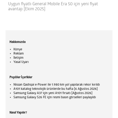
Uygun fiyatlı General Mobile Era 50 için yeni fiyat
avantajı [Ekim 2025]
Hakkımızda
Künye
Reklam
İletişim
Yasal Uyarı
Popüler İçerikler
Nissan Qashqai e-Power ile 1.980 km yol yapılarak rekor kırıldı
A101 katalog teknolojik ürünlerde bu hafta [6 Ağustos 2026]
Samsung Galaxy A37 için yeni A101 fırsatı [Ağustos 2026]
Samsung Galaxy S26 FE için resmi basın görselleri paylaşıldı
Nasıl Yapılır?