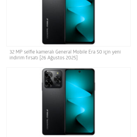
32 MP selfie kameralı General Mobile Era 50 için yeni
indirim fırsatı [26 Ağustos 2025]