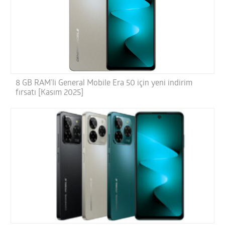
8 GB RAM’li General Mobile Era 50 için yeni indirim
fırsatı [Kasım 2025]